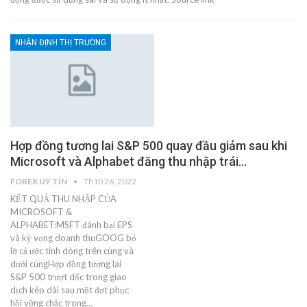
NHẬN ĐỊNH THỊ TRƯỜNG
Hợp đồng tương lai S&P 500 quay đầu giảm sau khi
Microsoft và Alphabet đăng thu nhập trái…
FOREX UY TÍN
Th10 26, 2022
KẾT QUẢ THU NHẬP CỦA
MICROSOFT &
ALPHABET:MSFT đánh bại EPS
và kỳ vọng doanh thuGOOG bỏ
lỡ cả ước tính dòng trên cùng và
dưới cùngHợp đồng tương lai
S&P 500 trượt dốc trong giao
dịch kéo dài sau một đợt phục
hồi vững chắc trong…