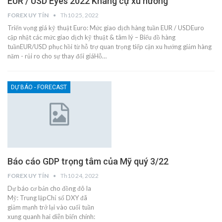
EUR / USD Eyes 2022 Kháng cự xu hướng
FOREX UY TÍN
Th10 25, 2022
Triển vọng giá kỹ thuật Euro: Mức giao dịch hàng tuần EUR / USDEuro
cập nhật các mức giao dịch kỹ thuật & tâm lý – Biểu đồ hàng
tuầnEUR/USD phục hồi từ hỗ trợ quan trọng tiếp cận xu hướng giảm hàng
năm - rủi ro cho sự thay đổi giáHỗ…
DỰ BÁO - FORECAST
Báo cáo GDP trọng tâm của Mỹ quý 3/22
FOREX UY TÍN
Th10 24, 2022
Dự báo cơ bản cho đồng đô la
Mỹ: Trung lậpChỉ số DXY đã
giảm mạnh trở lại vào cuối tuần
xung quanh hai diễn biến chính: