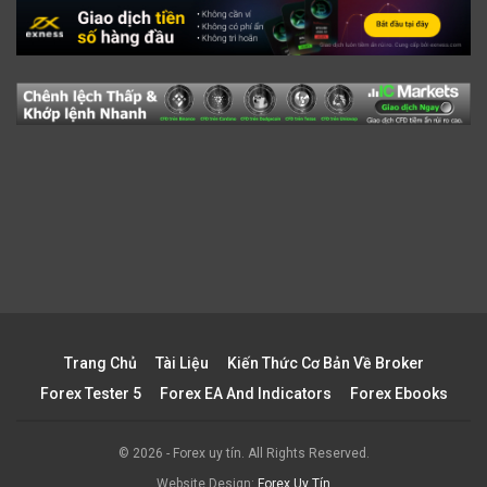
Trang Chủ
Tài Liệu
Kiến Thức Cơ Bản Về Broker
Forex Tester 5
Forex EA And Indicators
Forex Ebooks
© 2026 - Forex uy tín. All Rights Reserved.
Website Design:
Forex Uy Tín