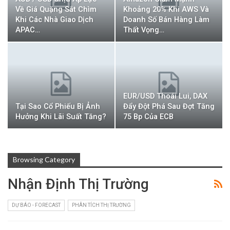
Về Giá Quặng Sắt Chìm
Khoảng 20% Khi AWS Và
Khi Các Nhà Giao Dịch
Doanh Số Bán Hàng Làm
APAC…
Thất Vọng…
EUR/USD Thoái Lui, DAX
Tại Sao Cổ Phiếu Bị Ảnh
Đẩy Đột Phá Sau Đợt Tăng
Hưởng Khi Lãi Suất Tăng?
75 Bp Của ECB
Browsing Category
Nhận Định Thị Trường
DỰ BÁO - FORECAST
PHÂN TÍCH THỊ TRƯỜNG