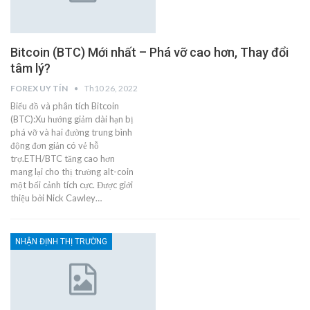
Bitcoin (BTC) Mới nhất – Phá vỡ cao hơn, Thay đổi
tâm lý?
FOREX UY TÍN
Th10 26, 2022
Biểu đồ và phân tích Bitcoin
(BTC):Xu hướng giảm dài hạn bị
phá vỡ và hai đường trung bình
động đơn giản có vẻ hỗ
trợ.ETH/BTC tăng cao hơn
mang lại cho thị trường alt-coin
một bối cảnh tích cực. Được giới
thiệu bởi Nick Cawley…
NHẬN ĐỊNH THỊ TRƯỜNG