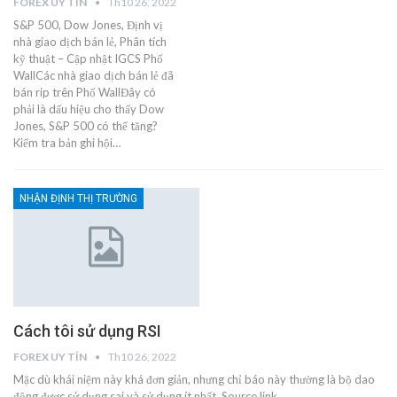
FOREX UY TÍN
Th10 26, 2022
S&P 500, Dow Jones, Định vị
nhà giao dịch bán lẻ, Phân tích
kỹ thuật – Cập nhật IGCS Phố
WallCác nhà giao dịch bán lẻ đã
bán rip trên Phố WallĐây có
phải là dấu hiệu cho thấy Dow
Jones, S&P 500 có thể tăng?
Kiểm tra bản ghi hội…
NHẬN ĐỊNH THỊ TRƯỜNG
Cách tôi sử dụng RSI
FOREX UY TÍN
Th10 26, 2022
Mặc dù khái niệm này khá đơn giản, nhưng chỉ báo này thường là bộ dao
động được sử dụng sai và sử dụng ít nhất. Source link