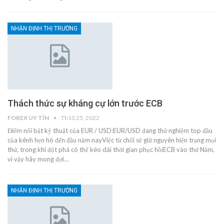
NHẬN ĐỊNH THỊ TRƯỜNG
Thách thức sự kháng cự lớn trước ECB
FOREX UY TÍN
Th10 25, 2022
Điểm nổi bật kỹ thuật của EUR / USD:EUR/USD đang thử nghiệm top đầu
của kênh hẹn hò đến đầu năm nayViệc từ chối sẽ giữ nguyên hiện trạng mọi
thứ, trong khi đột phá có thể kéo dài thời gian phục hồiECB vào thứ Năm,
vì vậy hãy mong đợi…
NHẬN ĐỊNH THỊ TRƯỜNG