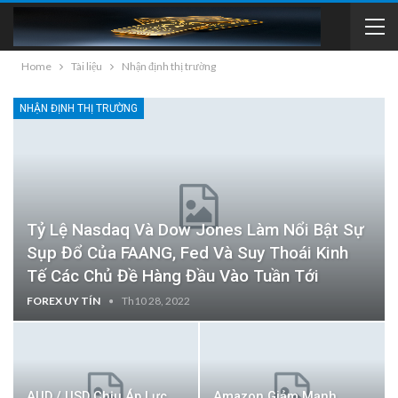
Home
Tài liệu
Nhận định thị trường
NHẬN ĐỊNH THỊ TRƯỜNG
Tỷ Lệ Nasdaq Và Dow Jones Làm Nổi Bật Sự
Sụp Đổ Của FAANG, Fed Và Suy Thoái Kinh
Tế Các Chủ Đề Hàng Đầu Vào Tuần Tới
FOREX UY TÍN
Th10 28, 2022
AUD / USD Chịu Áp Lực
Amazon Giảm Mạnh