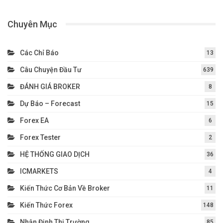
Chuyên Mục
Các Chỉ Báo
13
Câu Chuyện Đầu Tư
639
ĐÁNH GIÁ BROKER
8
Dự Báo – Forecast
15
Forex EA
6
Forex Tester
2
HỆ THỐNG GIAO DỊCH
36
ICMARKETS
4
Kiến Thức Cơ Bản Về Broker
11
Kiến Thức Forex
148
Nhận Định Thị Trường
85