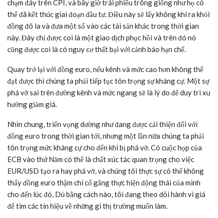
chạm đáy trên CPI, và bây giờ trái phiếu trông giống như họ có
thể đã kết thúc giai đoạn đầu tư. Điều này sẽ lấy không khí ra khỏi
đồng đô la và đưa một số vào các tài sản khác trong thời gian
này. Đây chỉ được coi là một giao dịch phục hồi và trên đó nó
cũng được coi là có nguy cơ thất bại với cảnh báo hạn chế.
Quay trở lại với đồng euro, nếu kênh và mức cao hơn không thể
đạt được thì chúng ta phải tiếp tục tôn trọng sự kháng cự. Một sự
phá vỡ sai trên đường kênh và mức ngang sẽ là lý do để duy trì xu
hướng giảm giá.
Nhìn chung, triển vọng dường như đang được cải thiện đối với
đồng euro trong thời gian tới, nhưng một lần nữa chúng ta phải
tôn trọng mức kháng cự cho đến khi bị phá vỡ. Có cuộc họp của
ECB vào thứ Năm có thể là chất xúc tác quan trọng cho việc
EUR/USD tạo ra hay phá vỡ, và chúng tôi thực sự có thể không
thấy đồng euro thậm chí cố gắng thực hiện động thái của mình
cho đến lúc đó, Dù bằng cách nào, tôi đang theo dõi hành vi giá
để tìm các tín hiệu về những gì thị trường muốn làm.