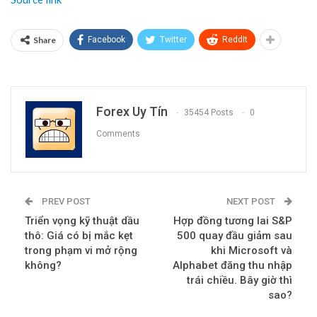
Share
Facebook
Twitter
ReddIt
Forex Uy Tín
35454 Posts
0
Comments
PREV POST
NEXT POST
Triển vọng kỹ thuật dầu
Hợp đồng tương lai S&P
thô: Giá có bị mắc kẹt
500 quay đầu giảm sau
trong phạm vi mở rộng
khi Microsoft và
không?
Alphabet đăng thu nhập
trái chiều. Bây giờ thì
sao?