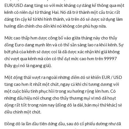
EUR/USD đang tăng so với mức kháng cự đáng kể thông qua một
kênh có niên đại từ tháng Hai. Nó đã trở thành một cấu trúc rất
đáng tin cậy kể từ khi hình thành, và trên đó sẽ được sử dụng làm
hướng dẫn chính cho đến khi nó không còn phù hợp nữa.
Mức cao thấp hơn được công bố vào giữa tháng này cho thấy
đồng Euro đang mạnh lên và có thể sẵn sàng lao ra khỏi kênh. Sự
bứt phá của kênh sẽ được coi là đã được xác nhận khi giá không
chỉ vượt qua kênh mà còn có thể đạt mức cao hơn trên 99997
(hãy gọi nó là ngang giá).
Một động thái vượt ra ngoài những điểm đó sẽ khiến EUR / USD
tăng cao hơn ít nhất một chút, ngay cả khi chỉ tương đương với
một cuộc biểu tình phục hồi trong xu hướng rộng lớn hơn. Có
những dấu hiệu nói chung cho thấy thương mại vĩ mô đã hoạt
động rất tốt trong năm nay (đồng đô la dài, bán mọi thứ khác) sẽ
điều chỉnh một chút.
Đồng đô la lần đầu tiên đứng đầu, sau đó cổ phiếu dường như đã