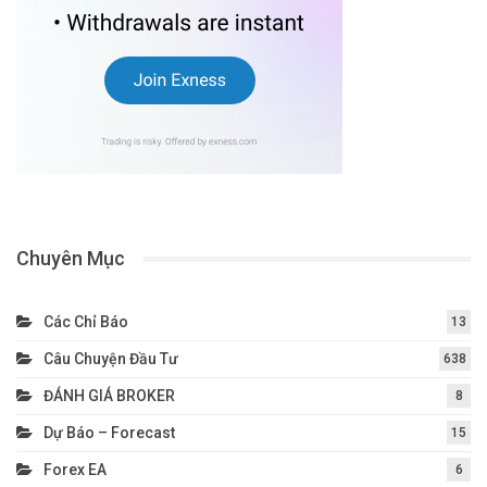
Chuyên Mục
Các Chỉ Báo
13
Câu Chuyện Đầu Tư
638
ĐÁNH GIÁ BROKER
8
Dự Báo – Forecast
15
Forex EA
6