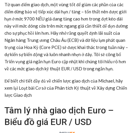
Từ quan điểm giao dịch, một vùng tốt để giảm các phần của các
điểm dừng bảo vệ tiếp xúc dài hạn / tăng – tổn thất nên được giới
hạn ở mức 9700 NẾU giá đang tăng cao hơn trong đợt kéo dài
này với mức đóng cửa trên mức ngang giá cần thiết để dọn đường
cho sự phục hồi lớn hơn. Hãy nhớ rằng quyết định lãi suất của
Ngân hàng Trung ương Châu Âu (ECB) và dữ liệu lạm phát quan
trọng của Hoa Kỳ (Core PCE) sẽ được khai thác trong tuần này –
dự kiến sự biến động và luôn nhanh nhẹn ở đây. Tôi sẽ công bố
Triển vọng giá ngắn hạn Euro cập nhật khi chúng tôi hiểu rõ hơn
về các mức giao dịch kỹ thuật EUR / USD trong ngắn hạn.
Để biết chi tiết đầy đủ về chiến lược giao dịch của Michael, hãy
xem lại
Loạt bài Cơ sở của Phân tích Kỹ thuật về Xây dựng Chiến
lược Giao dịch
Tâm lý nhà giao dịch Euro –
Biểu đồ giá EUR / USD