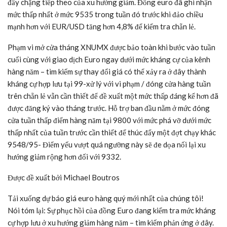
đẩy chặng tiếp theo của xu hướng giảm. Đồng euro đã ghi nhận
mức thấp nhất ở mức 9535 trong tuần đó trước khi đảo chiều
mạnh hơn với EUR/USD tăng hơn 4,8% để kiểm tra chẵn lẻ.
Phạm vi mở cửa tháng XNUMX được bảo toàn khi bước vào tuần
cuối cùng với giao dịch Euro ngay dưới mức kháng cự của kênh
hàng năm – tìm kiếm sự thay đổi giá có thể xảy ra ở đây thành
kháng cự hợp lưu tại
99
-xử lý với vi phạm / đóng cửa hàng tuần
trên chẵn lẻ vẫn cần thiết để đề xuất một mức thấp đáng kể hơn đã
được đăng ký vào tháng trước. Hỗ trợ ban đầu nằm ở mức đóng
cửa tuần thấp điểm hàng năm tại
9800
với mức phá vỡ dưới mức
thấp nhất của tuần trước cần thiết để thúc đẩy một đợt chạy khác
9548/95-
Điểm yếu vượt quá ngưỡng này sẽ đe dọa nối lại xu
hướng giảm rộng hơn đối với
9332
.
Được đề xuất bởi Michael Boutros
Tải xuống dự báo giá euro hàng quý mới nhất của chúng tôi!
Nói tóm lại:
Sự phục hồi của đồng Euro đang kiểm tra mức kháng
cự hợp lưu ở xu hướng giảm hàng năm – tìm kiếm phản ứng ở đây.