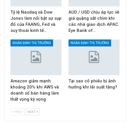
Tỷ lệ Nasdaq và Dow
AUD / USD chịu áp lực về
Jones làm nổi bật sự sụp
giá quặng sắt chìm khi
đổ của FAANG, Fed và
các nhà giao dịch APAC
suy thoái kinh tế…
Eye Bank of…
NHẬN ĐỊNH THỊ TRƯỜNG
NHẬN ĐỊNH THỊ TRƯỜNG
Amazon giảm mạnh
Tại sao cổ phiếu bị ảnh
khoảng 20% khi AWS và
hưởng khi lãi suất tăng?
doanh số bán hàng làm
thất vọng kỳ vọng
PREV
NEXT