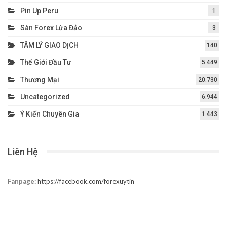
Pin Up Peru
1
Sàn Forex Lừa Đảo
3
TÂM LÝ GIAO DỊCH
140
Thế Giới Đầu Tư
5.449
Thương Mại
20.730
Uncategorized
6.944
Ý Kiến Chuyên Gia
1.443
Liên Hệ
Fanpage:
https://facebook.com/forexuytin