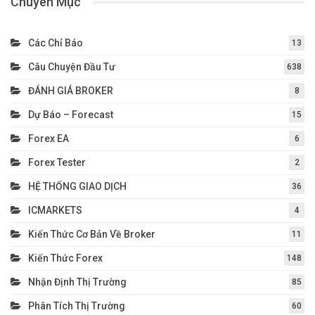
Chuyên Mục
Các Chỉ Báo
13
Câu Chuyện Đầu Tư
638
ĐÁNH GIÁ BROKER
8
Dự Báo – Forecast
15
Forex EA
6
Forex Tester
2
HỆ THỐNG GIAO DỊCH
36
ICMARKETS
4
Kiến Thức Cơ Bản Về Broker
11
Kiến Thức Forex
148
Nhận Định Thị Trường
85
Phân Tích Thị Trường
60