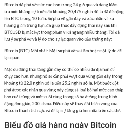
Bitcoin đã phá vỡ mức cao hơn trong 24 giờ qua và đang kiểm
tra mức kháng cự trước đó khoảng 20,475 nghìn đô la đã đè nặng
lên BTC trong 10 tuần. Sự phá vỡ gần đây và xác nhận về xu
hướng giảm trung hạn, đã giúp thúc đẩy động thái này sau khi
BTCUSD bị mắc kẹt trong phạm vi đi ngang nhiều tháng. Tôi đã
lưu ý sự phá vỡ và lý do cho sự lạc quan vào đầu tháng này:
Bitcoin (BTC) Mới nhất: Một sự phá vỡ sai lầm hoặc một lý do để
lạc quan
Mặc dù động thái tăng gần đây có thể có nhiều dư địa hơn để
chạy cao hơn, nhưng nó sẽ cần phải vượt qua vùng gần đây trong
khoảng từ 22,8 nghìn đô la đến 25,2 nghìn đô la. Một bước đột
phá được xác nhận qua vùng này cũng sẽ loại bỏ hai mức cao thấp
hơn cuối cùng và mức cuối cùng trong số ba đường trung bình
động đơn giản, 200-dsma. Điều này sẽ thay đổi triển vọng của
Bitcoin thành tích cực và để lại sự tăng giá hơn nữa trên các thẻ.
Biểu đồ giá hàng ngày Bitcoin