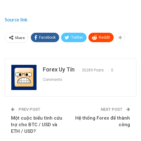
Source link
Share
Facebook
Twitter
ReddIt
Forex Uy Tín
35289 Posts
0
Comments
PREV POST
NEXT POST
Một cuộc biểu tình cứu
Hệ thống Forex để thành
trợ cho BTC / USD và
công
ETH / USD?