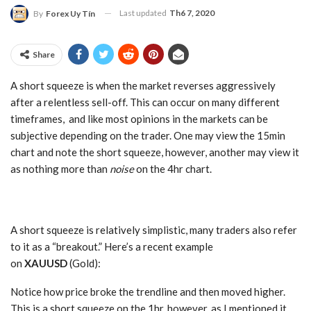
Last updated
Th6 7, 2020
By
Forex Uy Tín
Share
A short squeeze is when the market reverses aggressively
after a relentless sell-off. This can occur on many different
timeframes, and like most opinions in the markets can be
subjective depending on the trader. One may view the 15min
chart and note the short squeeze, however, another may view it
as nothing more than
noise
on the 4hr chart.
A short squeeze is relatively simplistic, many traders also refer
to it as a “breakout.” Here’s a recent example
on
XAUUSD
(Gold):
Notice how price broke the trendline and then moved higher.
This is a short squeeze on the 1hr, however, as I mentioned it