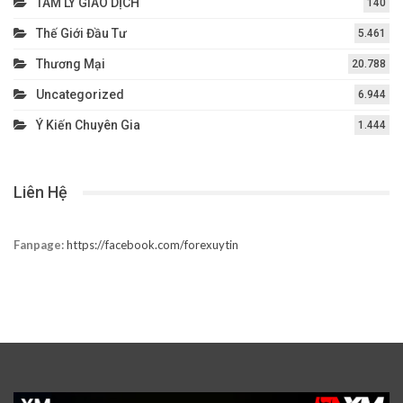
TÂM LÝ GIAO DỊCH
140
Thế Giới Đầu Tư
5.461
Thương Mại
20.788
Uncategorized
6.944
Ý Kiến Chuyên Gia
1.444
Liên Hệ
Fanpage:
https://facebook.com/forexuytin