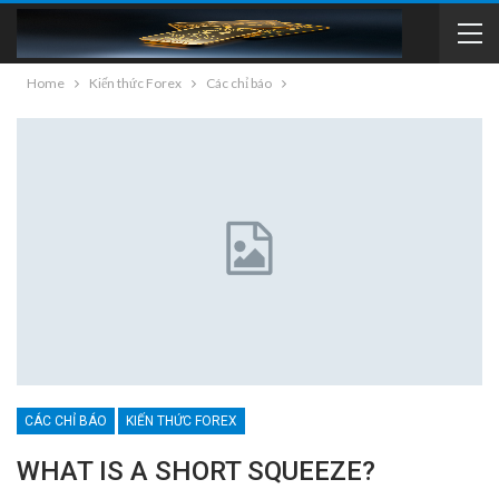
Home
Kiến thức Forex
Các chỉ báo
CÁC CHỈ BÁO
KIẾN THỨC FOREX
WHAT IS A SHORT SQUEEZE?