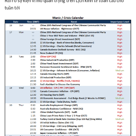
Rủi ro sự kiện vĩ mô quan trọng trên Lịch kinh tế toàn cầu cho
tuần tới