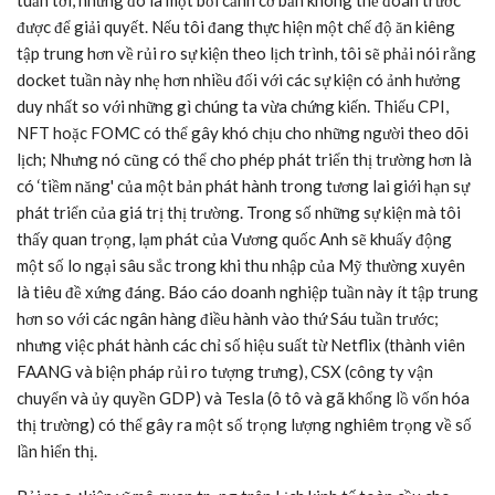
tuần tới, nhưng đó là một bối cảnh cơ bản không thể đoán trước
được để giải quyết. Nếu tôi đang thực hiện một chế độ ăn kiêng
tập trung hơn về rủi ro sự kiện theo lịch trình, tôi sẽ phải nói rằng
docket tuần này nhẹ hơn nhiều đối với các sự kiện có ảnh hưởng
duy nhất so với những gì chúng ta vừa chứng kiến. Thiếu CPI,
NFT hoặc FOMC có thể gây khó chịu cho những người theo dõi
lịch; Nhưng nó cũng có thể cho phép phát triển thị trường hơn là
có ‘tiềm năng' của một bản phát hành trong tương lai giới hạn sự
phát triển của giá trị thị trường. Trong số những sự kiện mà tôi
thấy quan trọng, lạm phát của Vương quốc Anh sẽ khuấy động
một số lo ngại sâu sắc trong khi thu nhập của Mỹ thường xuyên
là tiêu đề xứng đáng. Báo cáo doanh nghiệp tuần này ít tập trung
hơn so với các ngân hàng điều hành vào thứ Sáu tuần trước;
nhưng việc phát hành các chỉ số hiệu suất từ Netflix (thành viên
FAANG và biện pháp rủi ro tượng trưng), CSX (công ty vận
chuyển và ủy quyền GDP) và Tesla (ô tô và gã khổng lồ vốn hóa
thị trường) có thể gây ra một số trọng lượng nghiêm trọng về số
lần hiển thị.