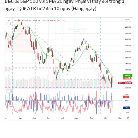
Biểu đồ S&P 500 với SMA 20 ngày, Phạm vi thay đổi trong 1
ngày, Tỷ lệ ATR từ 2 đến 10 ngày (Hàng ngày)