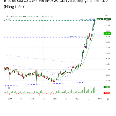
Biểu đồ của USDJPY với SMA 20 tuần và số lượng nến liên tiếp
(Hàng tuần)