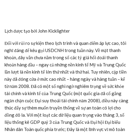
Lịch được tạo bởi John Kicklighter
Đối với rủi ro sự kiện theo lịch trình và quan điểm áp lực cao, tôi
nghĩ đáng để kêu gọi USDCNH trong tuần này. Về mặt thanh
khoản, đây vẫn chưa nằm trong số các tỷ giá hối đoái thanh
khoản hàng đầu – ngay cả những nền kinh tế Mỹ và Trung Quốc
lần lượt là nền kinh tế lớn thứ nhất và thứ hai. Tuy nhiên, cặp tiền
này đã đóng cửa ở mức cao nhất – hàng ngày và hàng tuần – kể
từ năm 2008. Đã có một số nghi ngờ nghiêm trọng về sức khỏe
tài chính và kinh tế của Trung Quốc (một quốc gia đã cố gắng
ngăn chặn cuộc Đại suy thoái tài chính năm 2008), điều này càng
thúc đẩy sự thèm muốn truyền thống về sự an toàn có lợi cho
đồng đô la. Với một loạt các dữ liệu quan trọng vào tháng 3, số
liệu thống kê GDP quý 3 của Trung Quốc và Đại hội Đại biểu
Nhân dân Toàn quốc phía trước; Đây là một lĩnh vực vĩ mô toàn