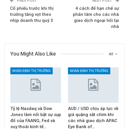
PREV POST
NEXT POST
Cổ phiếu trước khi thị
4 cách để hạn chế sự
trường tăng vọt theo
phân tâm cho các nhà
nhịp doanh thu quý 3
giao dịch ngoại hối tại
nhà
You Might Also Like
All
NHẬN ĐỊNH THỊ TRƯỜNG
NHẬN ĐỊNH THỊ TRƯỜNG
Tỷ lệ Nasdaq và Dow
AUD / USD chịu áp lực về
Jones làm nổi bật sự sụp
giá quặng sắt chìm khi
đổ của FAANG, Fed và
các nhà giao dịch APAC
suy thoái kinh tế…
Eye Bank of…