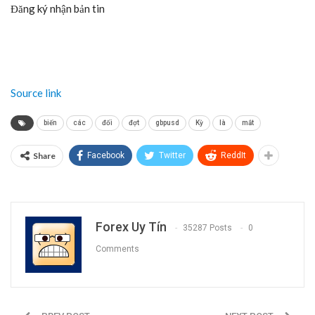
Đăng ký nhận bản tin
Source link
biến
các
đối
đợt
gbpusd
Kỳ
là
mắt
Share
Facebook
Twitter
ReddIt
Forex Uy Tín
35287 Posts
0
Comments