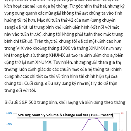
kích hoạt các mối đe dọa hệ thống. Từ góc nhìn thứ hai, những kỳ
vọng xung quanh các mùa giải không thể đặt chúng ta vào tình
huống tồi tệ hơn. Mặc dù tuần thứ 42 của năm (đang chuyển
sang) đã rút lui trung bình khỏi đỉnh điển hình (kết nối với mức
này vào tuần trước), chúng tôi không phải tuân theo mức trung
bình chi tiết đó. Trên thực tế, chúng tôi đã có một đỉnh cao hơn
trong VIX vào khoảng tháng 1980 và tháng XNUMX năm nay
khi trong lịch sử, tháng XNUMX đã tạo ra đỉnh điểm cho sự biến
động trở lại năm XNUMX. Tuy nhiên, những người tham gia thị
trường luôn cảnh giác do các chuẩn mực của hệ thống tài chính
cũng như các chi tiết cụ thể về tình hình tài chính hiện tại của
chúng tôi. Cuối cùng, điều này đăng ký như một lý do để thận
trọng đối với tôi.
Biểu đồ S&P 500 trung bình, khối lượng và biến động theo tháng