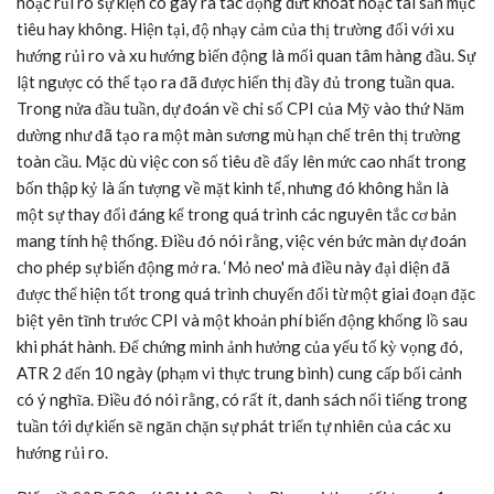
hoặc rủi ro sự kiện có gây ra tác động dứt khoát hoặc tài sản mục
tiêu hay không. Hiện tại, độ nhạy cảm của thị trường đối với xu
hướng rủi ro và xu hướng biến động là mối quan tâm hàng đầu. Sự
lật ngược có thể tạo ra đã được hiển thị đầy đủ trong tuần qua.
Trong nửa đầu tuần, dự đoán về chỉ số CPI của Mỹ vào thứ Năm
dường như đã tạo ra một màn sương mù hạn chế trên thị trường
toàn cầu. Mặc dù việc con số tiêu đề đẩy lên mức cao nhất trong
bốn thập kỷ là ấn tượng về mặt kinh tế, nhưng đó không hẳn là
một sự thay đổi đáng kể trong quá trình các nguyên tắc cơ bản
mang tính hệ thống. Điều đó nói rằng, việc vén bức màn dự đoán
cho phép sự biến động mở ra. ‘Mỏ neo' mà điều này đại diện đã
được thể hiện tốt trong quá trình chuyển đổi từ một giai đoạn đặc
biệt yên tĩnh trước CPI và một khoản phí biến động khổng lồ sau
khi phát hành. Để chứng minh ảnh hưởng của yếu tố kỳ vọng đó,
ATR 2 đến 10 ngày (phạm vi thực trung bình) cung cấp bối cảnh
có ý nghĩa. Điều đó nói rằng, có rất ít, danh sách nổi tiếng trong
tuần tới dự kiến sẽ ngăn chặn sự phát triển tự nhiên của các xu
hướng rủi ro.