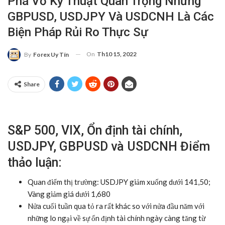
Phá Vỡ Kỹ Thuật Quan Trọng Nhưng
GBPUSD, USDJPY Và USDCNH Là Các
Biện Pháp Rủi Ro Thực Sự
On
Th10 15, 2022
By
Forex Uy Tín
Share
S&P 500, VIX, Ổn định tài chính,
USDJPY, GBPUSD và USDCNH Điểm
thảo luận:
Quan điểm thị trường
: USDJPY giảm xuống dưới 141,50;
Vàng giảm giá dưới 1,680
Nửa cuối tuần qua tỏ ra rất khác so với nửa đầu năm với
những lo ngại về sự ổn định tài chính ngày càng tăng từ