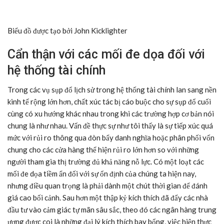
Biểu đồ được tạo bởi John Kicklighter
Cẩn thận với các mối đe dọa đối với
hệ thống tài chính
Trong các vụ sụp đổ lịch sử trong hệ thống tài chính lan sang nền
kinh tế rộng lớn hơn, chất xúc tác bị cáo buộc cho sự sụp đổ cuối
cùng có xu hướng khác nhau trong khi các trường hợp cơ bản nói
chung là như nhau. Vấn đề thực sự như tôi thấy là sự tiếp xúc quá
mức với rủi ro thông qua đòn bẩy danh nghĩa hoặc phân phối vốn
chung cho các cửa hàng thể hiện rủi ro lớn hơn so với những
người tham gia thị trường đủ khả năng nỗ lực. Có một loạt các
mối đe dọa tiềm ẩn đối với sự ổn định của chúng ta hiện nay,
nhưng điều quan trọng là phải dành một chút thời gian để đánh
giá cao bối cảnh. Sau hơn một thập kỷ kích thích đã đẩy các nhà
đầu tư vào cảm giác tự mãn sâu sắc, theo đó các ngân hàng trung
ương được coi là những đại lý kích thích bay bổng, việc hiện thực