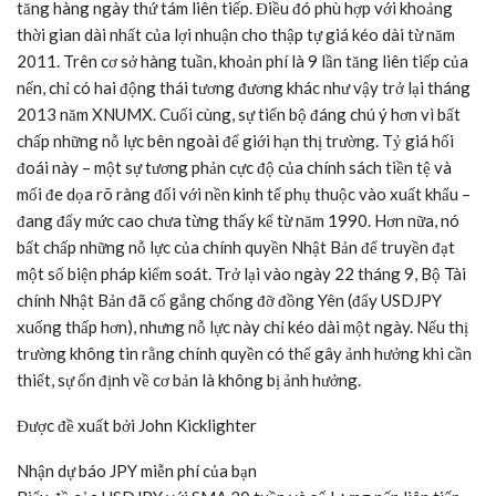
tăng hàng ngày thứ tám liên tiếp. Điều đó phù hợp với khoảng
thời gian dài nhất của lợi nhuận cho thập tự giá kéo dài từ năm
2011. Trên cơ sở hàng tuần, khoản phí là 9 lần tăng liên tiếp của
nến, chỉ có hai động thái tương đương khác như vậy trở lại tháng
2013 năm XNUMX. Cuối cùng, sự tiến bộ đáng chú ý hơn vì bất
chấp những nỗ lực bên ngoài để giới hạn thị trường. Tỷ giá hối
đoái này – một sự tương phản cực độ của chính sách tiền tệ và
mối đe dọa rõ ràng đối với nền kinh tế phụ thuộc vào xuất khẩu –
đang đẩy mức cao chưa từng thấy kể từ năm 1990. Hơn nữa, nó
bất chấp những nỗ lực của chính quyền Nhật Bản để truyền đạt
một số biện pháp kiểm soát. Trở lại vào ngày 22 tháng 9, Bộ Tài
chính Nhật Bản đã cố gắng chống đỡ đồng Yên (đẩy USDJPY
xuống thấp hơn), nhưng nỗ lực này chỉ kéo dài một ngày. Nếu thị
trường không tin rằng chính quyền có thể gây ảnh hưởng khi cần
thiết, sự ổn định về cơ bản là không bị ảnh hưởng.
Được đề xuất bởi John Kicklighter
Nhận dự báo JPY miễn phí của bạn