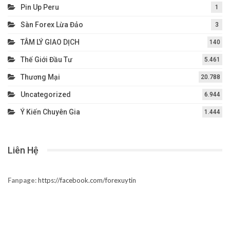
Pin Up Peru
1
Sàn Forex Lừa Đảo
3
TÂM LÝ GIAO DỊCH
140
Thế Giới Đầu Tư
5.461
Thương Mại
20.788
Uncategorized
6.944
Ý Kiến Chuyên Gia
1.444
Liên Hệ
Fanpage:
https://facebook.com/forexuytin