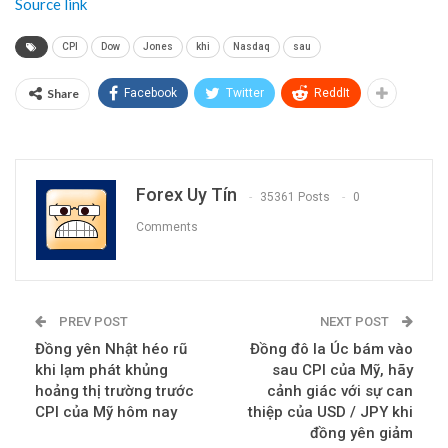
Source link
CPI
Dow
Jones
khi
Nasdaq
sau
Share
Facebook
Twitter
ReddIt
Forex Uy Tín
35361 Posts
0
Comments
PREV POST
NEXT POST
Đồng yên Nhật héo rũ
Đồng đô la Úc bám vào
khi lạm phát khủng
sau CPI của Mỹ, hãy
hoảng thị trường trước
cảnh giác với sự can
CPI của Mỹ hôm nay
thiệp của USD / JPY khi
đồng yên giảm