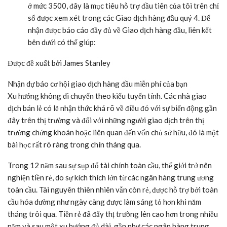
ở mức 3500, đây là mục tiêu hỗ trợ đầu tiên của tôi trên chỉ
số được xem xét trong các Giao dịch hàng đầu quý 4. Để
nhận được báo cáo đầy đủ về Giao dịch hàng đầu, liên kết
bên dưới có thể giúp:
Được đề xuất bởi James Stanley
Nhận dự báo cơ hội giao dịch hàng đầu miễn phí của bạn
Xu hướng không di chuyển theo kiểu tuyến tính. Các nhà giao
dịch bán lẻ có lẽ nhận thức khá rõ về điều đó với sự biến động gần
đây trên thị trường và đối với những người giao dịch trên thị
trường chứng khoán hoặc liên quan đến vốn chủ sở hữu, đó là một
bài học rất rõ ràng trong chín tháng qua.
Trong 12 năm sau sự sụp đổ tài chính toàn cầu, thế giới trở nên
nghiện tiền rẻ, do sự kích thích lớn từ các ngân hàng trung ương
toàn cầu. Tài nguyên thiên nhiên vẫn còn rẻ, được hỗ trợ bởi toàn
cầu hóa dường như ngày càng được làm sáng tỏ hơn khi năm
tháng trôi qua. Tiền rẻ đã đẩy thị trường lên cao hơn trong nhiều
năm và sau một xu hướng đủ dài, gần như các ngân hàng trung