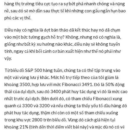
hàng thị trường tiêu cực tạo ra sự bứt phá nhanh chóng và nặng
nề, sau đó sẽ mờ dần sau thực tế khi những con gấu ngắn hạn bao
phủ các vị thế.
Điều này có nghĩa là đợt bán tháo đã kết thúc hay nó đã chạm
vào một bức tường gạch hỗ trợ? Không, nhưng nó có nghĩa là,
giống như bất kỳ xu hướng nào khác, điều này sẽ không tuyến
tính, ngay cả khi bối cảnh cơ bản xuất hiện như thể nó phải như
vậy.
Từ biểu đồ S&P 500 hàng tuần, chúng ta có thể tập trung vào
một vài vùng lưu ý khác. Mức hỗ trợ tiếp theo của tôi giảm là
khoảng 3500, hợp lưu với mức Fibonacci 3491. Đó là 50% động
thái của đại dịch, sau đó 3400 phát huy tác dụng vì đó là mức cao
nhất trước đại dịch. Bên dưới đó, có tham chiếu Fibonacci xung
quanh cả 3300 và 3200 và nếu chúng ta thấy yếu tố đầu hàng đó
phát huy tác dụng, thậm chí còn có một số tham chiếu xuống
trong khu vực 2800 trên biểu đồ. Vùng đó cách giá hiện tại
khoảng 21% (tính đến thời điểm viết bài này) và mặc dù nó có vẻ