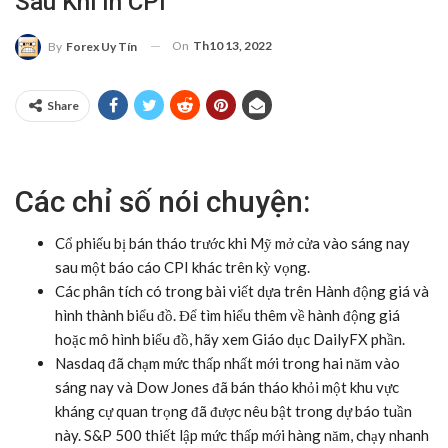
Sau Khi In CPI
On
Th10 13, 2022
By
Forex Uy Tín
Share
Các chỉ số nói chuyện:
Cổ phiếu bị bán tháo trước khi Mỹ mở cửa vào sáng nay
sau một báo cáo CPI khác trên kỳ vọng.
Các phân tích có trong bài viết dựa trên
Hành động giá
và
hình thành biểu đồ
. Để tìm hiểu thêm về hành động giá
hoặc mô hình biểu đồ, hãy xem
Giáo dục DailyFX
phần.
Nasdaq đã chạm mức thấp nhất mới trong hai năm vào
sáng nay và Dow Jones đã bán tháo khỏi một khu vực
kháng cự quan trọng đã được nêu bật trong dự báo tuần
này. S&P 500 thiết lập mức thấp mới hàng năm, chạy nhanh