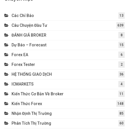
Các Chỉ Báo
13
Câu Chuyện Đầu Tư
639
ĐÁNH GIÁ BROKER
8
Dự Báo – Forecast
15
Forex EA
6
Forex Tester
2
HỆ THỐNG GIAO DỊCH
36
ICMARKETS
4
Kiến Thức Cơ Bản Về Broker
11
Kiến Thức Forex
148
Nhận Định Thị Trường
85
Phân Tích Thị Trường
60