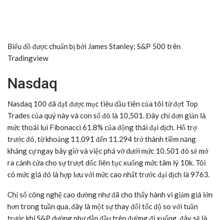
Biểu đồ được chuẩn bị bởi
James Stanley
; S&P 500 trên
Tradingview
Nasdaq
Nasdaq 100 đã đạt được mục tiêu đầu tiên của tôi từ đợt Top
Trades của quý này và con số đó là 10,501. Đây chỉ đơn giản là
mức thoái lui Fibonacci 61.8% của động thái đại dịch. Hỗ trợ
trước đó, từ khoảng 11.091 đến 11.294 trở thành tiềm năng
kháng cự ngay bây giờ và việc phá vỡ dưới mức 10.501 đó sẽ mở
ra cánh cửa cho sự trượt dốc liên tục xuống mức tâm lý 10k. Tôi
có mức giá đó là hợp lưu với mức cao nhất trước đại dịch là 9763.
Chỉ số công nghệ cao dường như đã cho thấy hành vi giảm giá lớn
hơn trong tuần qua, đây là một sự thay đổi tốc độ so với tuần
trước khi S&P dường như dẫn đầu trên đường đi xuống, đây sẽ là