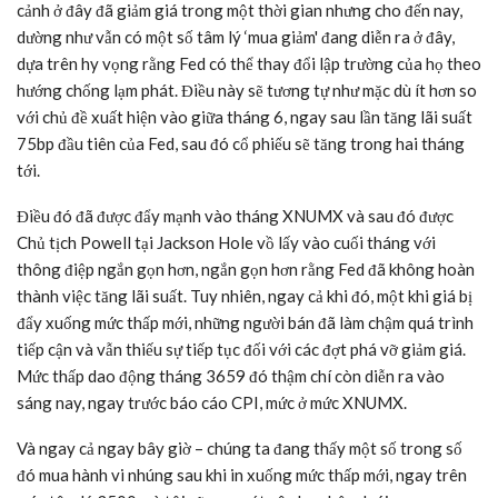
cảnh ở đây đã giảm giá trong một thời gian nhưng cho đến nay,
dường như vẫn có một số tâm lý ‘mua giảm' đang diễn ra ở đây,
dựa trên hy vọng rằng Fed có thể thay đổi lập trường của họ theo
hướng chống lạm phát. Điều này sẽ tương tự như mặc dù ít hơn so
với chủ đề xuất hiện vào giữa tháng 6, ngay sau lần tăng lãi suất
75bp đầu tiên của Fed, sau đó cổ phiếu sẽ tăng trong hai tháng
tới.
Điều đó đã được đẩy mạnh vào tháng XNUMX và sau đó được
Chủ tịch Powell tại Jackson Hole vồ lấy vào cuối tháng với
thông điệp ngắn gọn hơn, ngắn gọn hơn rằng Fed đã không hoàn
thành việc tăng lãi suất. Tuy nhiên, ngay cả khi đó, một khi giá bị
đẩy xuống mức thấp mới, những người bán đã làm chậm quá trình
tiếp cận và vẫn thiếu sự tiếp tục đối với các đợt phá vỡ giảm giá.
Mức thấp dao động tháng 3659 đó thậm chí còn diễn ra vào
sáng nay, ngay trước báo cáo CPI, mức ở mức XNUMX.
Và ngay cả ngay bây giờ – chúng ta đang thấy một số trong số
đó mua hành vi nhúng sau khi in xuống mức thấp mới, ngay trên