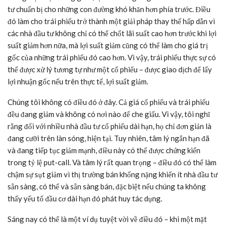
tư chuẩn bị cho những con đường khó khăn hơn phía trước. Điều
đó làm cho trái phiếu trở thành một giải pháp thay thế hấp dẫn vì
các nhà đầu tư không chỉ có thể chốt lãi suất cao hơn trước khi lợi
suất giảm hơn nữa, mà lợi suất giảm cũng có thể làm cho giá trị
gốc của những trái phiếu đó cao hơn. Vì vậy, trái phiếu thực sự có
thể được xử lý tương tự như một cổ phiếu – được giao dịch để lấy
lợi nhuận gốc nếu trên thực tế, lợi suất giảm.
Chúng tôi không có điều đó ở đây. Cả giá cổ phiếu và trái phiếu
đều đang giảm và không có nơi nào để che giấu. Vì vậy, tôi nghĩ
rằng đối với nhiều nhà đầu tư cổ phiếu dài hạn, họ chỉ đơn giản là
đang cưỡi trên làn sóng, hiện tại. Tuy nhiên, tâm lý ngắn hạn đã
và đang tiếp tục giảm mạnh, điều này có thể được chứng kiến
trong tỷ lệ put-call. Và tâm lý rất quan trọng – điều đó có thể làm
chậm sự sụt giảm vì thị trường bán khống nặng khiến ít nhà đầu tư
sẵn sàng, có thể và sẵn sàng bán, đặc biệt nếu chúng ta không
thấy yếu tố đầu cơ dài hạn đó phát huy tác dụng.
Sáng nay có thể là một ví dụ tuyệt vời về điều đó – khi một mặt