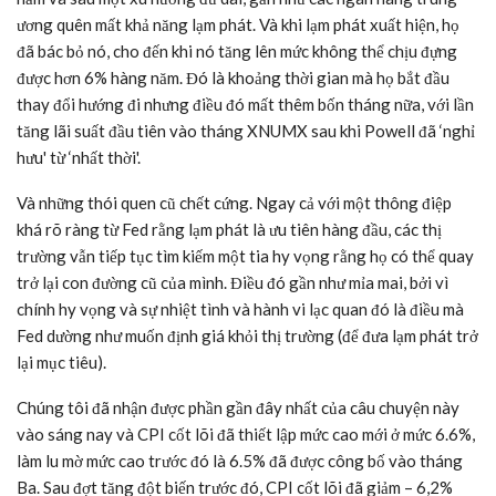
ương quên mất khả năng lạm phát. Và khi lạm phát xuất hiện, họ
đã bác bỏ nó, cho đến khi nó tăng lên mức không thể chịu đựng
được hơn 6% hàng năm. Đó là khoảng thời gian mà họ bắt đầu
thay đổi hướng đi nhưng điều đó mất thêm bốn tháng nữa, với lần
tăng lãi suất đầu tiên vào tháng XNUMX sau khi Powell đã ‘nghỉ
hưu' từ ‘nhất thời'.
Và những thói quen cũ chết cứng. Ngay cả với một thông điệp
khá rõ ràng từ Fed rằng lạm phát là ưu tiên hàng đầu, các thị
trường vẫn tiếp tục tìm kiếm một tia hy vọng rằng họ có thể quay
trở lại con đường cũ của mình. Điều đó gần như mỉa mai, bởi vì
chính hy vọng và sự nhiệt tình và hành vi lạc quan đó là điều mà
Fed dường như muốn định giá khỏi thị trường (để đưa lạm phát trở
lại mục tiêu).
Chúng tôi đã nhận được phần gần đây nhất của câu chuyện này
vào sáng nay và CPI cốt lõi đã thiết lập mức cao mới ở mức 6.6%,
làm lu mờ mức cao trước đó là 6.5% đã được công bố vào tháng
Ba. Sau đợt tăng đột biến trước đó, CPI cốt lõi đã giảm – 6,2%