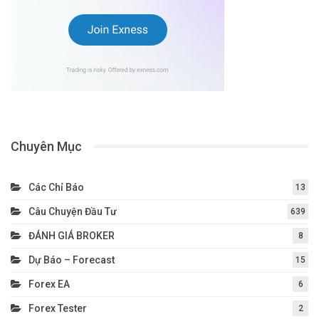
Chuyên Mục
Các Chỉ Báo
13
Câu Chuyện Đầu Tư
639
ĐÁNH GIÁ BROKER
8
Dự Báo – Forecast
15
Forex EA
6
Forex Tester
2