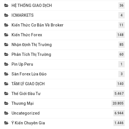
HỆ THỐNG GIAO DỊCH
36
ICMARKETS
4
Kiến Thức Cơ Bản Về Broker
11
Kiến Thức Forex
148
Nhận Định Thị Trường
85
Phân Tích Thị Trường
60
Pin Up Peru
1
Sàn Forex Lừa Đảo
3
TÂM LÝ GIAO DỊCH
140
Thế Giới Đầu Tư
5.467
Thương Mại
20.805
Uncategorized
6.944
Ý Kiến Chuyên Gia
1.446