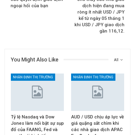
ngoại hối của bạn
dịch hiện đang mua
ròng ít nhất USD / JPY
kể từ ngày 05 tháng 1
khi USD / JPY giao dịch
gần 116,12.
You Might Also Like
All
NHẬN ĐỊNH THỊ TRƯỜNG
NHẬN ĐỊNH THỊ TRƯỜNG
Tỷ lệ Nasdaq và Dow
AUD / USD chịu áp lực về
Jones làm nổi bật sự sụp
giá quặng sắt chìm khi
đổ của FAANG, Fed và
các nhà giao dịch APAC