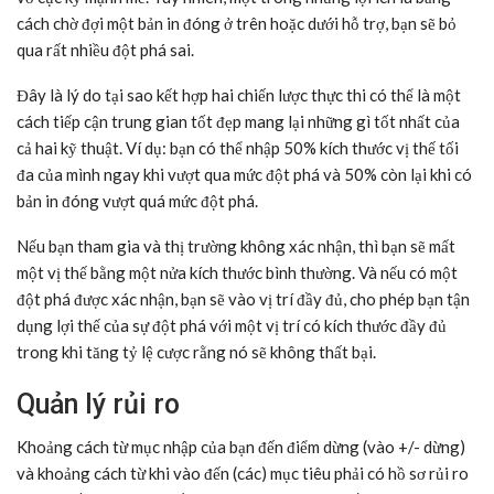
cách chờ đợi một bản in đóng ở trên hoặc dưới hỗ trợ, bạn sẽ bỏ
qua rất nhiều đột phá sai.
Đây là lý do tại sao kết hợp hai chiến lược thực thi có thể là một
cách tiếp cận trung gian tốt đẹp mang lại những gì tốt nhất của
cả hai kỹ thuật. Ví dụ: bạn có thể nhập 50% kích thước vị thế tối
đa của mình ngay khi vượt qua mức đột phá và 50% còn lại khi có
bản in đóng vượt quá mức đột phá.
Nếu bạn tham gia và thị trường không xác nhận, thì bạn sẽ mất
một vị thế bằng một nửa kích thước bình thường. Và nếu có một
đột phá được xác nhận, bạn sẽ vào vị trí đầy đủ, cho phép bạn tận
dụng lợi thế của sự đột phá với một vị trí có kích thước đầy đủ
trong khi tăng tỷ lệ cược rằng nó sẽ không thất bại.
Quản lý rủi ro
Khoảng cách từ mục nhập của bạn đến điểm dừng (vào +/- dừng)
và khoảng cách từ khi vào đến (các) mục tiêu phải có hồ sơ rủi ro