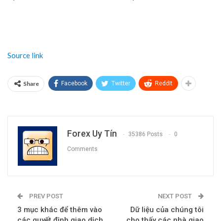
Source link
Share
Facebook
Twitter
ReddIt
Forex Uy Tín
35386 Posts
0
Comments
PREV POST
NEXT POST
3 mục khác để thêm vào
Dữ liệu của chúng tôi
các quyết định giao dịch
cho thấy các nhà giao