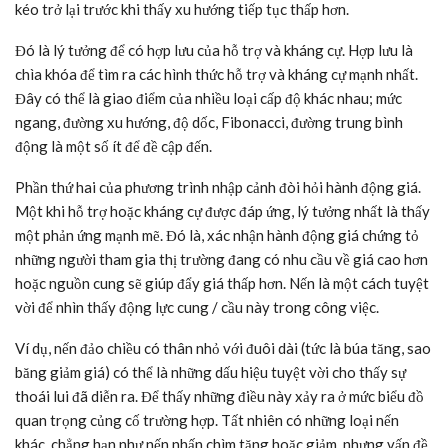
kéo trở lại trước khi thấy xu hướng tiếp tục thấp hơn.
Đó là lý tưởng để có hợp lưu của hỗ trợ và kháng cự. Hợp lưu là
chìa khóa để tìm ra các hình thức hỗ trợ và kháng cự mạnh nhất.
Đây có thể là giao điểm của nhiều loại cấp độ khác nhau; mức
ngang, đường xu hướng, độ dốc, Fibonacci, đường trung bình
động là một số ít để đề cập đến.
Phần thứ hai của phương trình nhập cảnh đòi hỏi hành động giá.
Một khi hỗ trợ hoặc kháng cự được đáp ứng, lý tưởng nhất là thấy
một phản ứng mạnh mẽ. Đó là, xác nhận hành động giá chứng tỏ
những người tham gia thị trường đang có nhu cầu về giá cao hơn
hoặc nguồn cung sẽ giúp đẩy giá thấp hơn. Nến là một cách tuyệt
vời để nhìn thấy động lực cung / cầu này trong công việc.
Ví dụ, nến đảo chiều có thân nhỏ với đuôi dài (tức là búa tăng, sao
băng giảm giá) có thể là những dấu hiệu tuyệt vời cho thấy sự
thoái lui đã diễn ra. Để thấy những điều này xảy ra ở mức biểu đồ
quan trọng củng cố trường hợp. Tất nhiên có những loại nến
khác, chẳng hạn như nến nhấn chìm tăng hoặc giảm, nhưng vấn đề