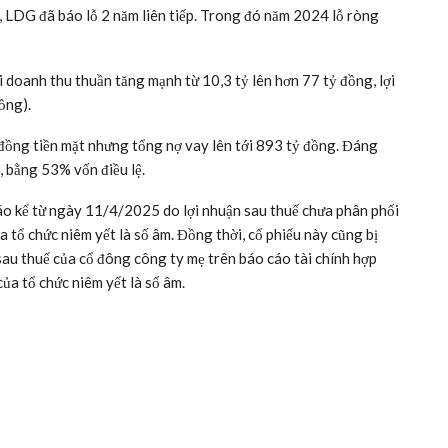
 xu hướng giao dịch và diễn biến giá cổ phiếu.
kế hoạch kinh doanh cao kỷ lục
 cảnh nguyên Chủ tịch là ông Nguyễn Khánh Hưng bất ngờ tái
26/6/2025.
Hưng bị bắt tạm giam vì liên quan đến sai phạm tại dự án khu
i). Ông Hưng bị cáo buộc bán nhà chưa đủ điều kiện pháp lý,
 vào đầu năm 2025. Kết quả, cựu lãnh đạo LDG bị tuyên phạt 16
 tiền đã thu của khách hàng.
h Đồng Nai mở thủ tục phá sản sau đơn kiện từ CTCP Thương
DG lỗ nặng lần lượt 527 tỷ và 1.506 tỷ đồng…
m việc cùng ban lãnh đạo để tái cấu trúc LDG. Doanh nghiệp
ơn 1.800 tỷ đồng, lợi nhuận sau thuế gần 92 tỷ đồng. Công ty
 lớn như LDG Grand Đà Nẵng, LDG Sky, West/High Intela… dự
, LDG đã báo lỗ 2 năm liên tiếp. Trong đó năm 2024 lỗ ròng