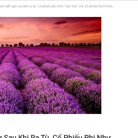
ện bất ngờ sau khi ra tù, cổ phiếu phi như “tên lửa” với 13 phiên kịch trần
 Sau Khi Ra Tù, Cổ Phiếu Phi Như