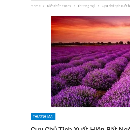
Home
Kiến thức Forex
Thương mại
Cựu chủ tịch xuất hi
THƯƠNG MẠI
Cựu Chủ Tịch Xuất Hiện Bất Ngờ