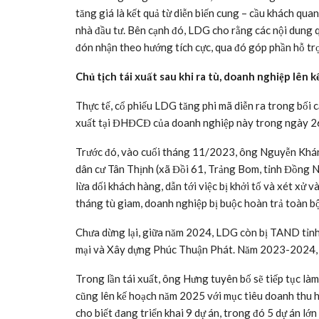
Xét khoảng 1 tháng trở lại đây, LDG đã tăng trần 13 ph
trình đầu tiên, LDG cho biết, diễn biến tăng cổ phiếu 
chứng khoán và nằm ngoài sự kiểm soát của Công ty. 
công ty không có bất kỳ tác động nào gây ảnh hưởng đ
Còn trong lần giải trình thứ 2, khi LDG tăng trần liê
tăng giá là kết quả từ diễn biến cung – cầu khách qua
nhà đầu tư. Bên cạnh đó, LDG cho rằng các nội dun