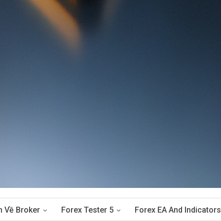
n Về Broker
Forex Tester 5
Forex EA And Indicators