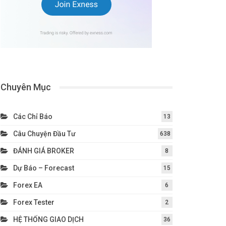
Chuyên Mục
Các Chỉ Báo
13
Câu Chuyện Đầu Tư
638
ĐÁNH GIÁ BROKER
8
Dự Báo – Forecast
15
Forex EA
6
Forex Tester
2
HỆ THỐNG GIAO DỊCH
36