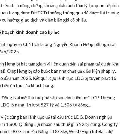
iên, trong đó 2 chuỗi tăng trần 5 phiên liên tiếp. Tại lần giải
là kết quả từ diễn biến cung – cầu khách quan trên thị trường
Hiện tại, hoạt động kinh doanh vẫn diễn ra bình thường và
ến giá giao dịch cổ phiếu.
n tiếp 5 phiên từ ngày 4/7 đến 10/7, Công ty cho biết chuỗi
n trên thị trường chứng khoán, phản ánh tâm lý lạc quan từ phía
g quan trọng được ĐHĐCĐ thường thông qua đã được thị trường