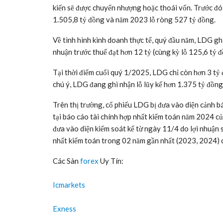
đón nhận theo hướng tích cực, qua đó góp phần hỗ trợ
Chủ tịch tái xuất sau khi ra tù , doanh nghiệp lên 
Thực tế, cổ phiếu LDG tăng phi mã diễn ra trong bối
xuất tại ĐHĐCĐ của doanh nghiệp này trong ngày 
Trước đó, vào cuối tháng 11/2023, ông Nguyễn Khánh 
dân cư Tân Thịnh (xã Đồi 61, Trảng Bom, tỉnh Đồng Na
lừa dối khách hàng, dẫn tới việc bị khởi tố và xét xử
tháng tù giam, doanh nghiệp bị buộc hoàn trả toàn bộ
Chưa dừng lại, giữa năm 2024, LDG còn bị TAND tỉn
mại và Xây dựng Phúc Thuận Phát. Năm 2023-2024, L
Trong lần tái xuất, ông Hưng tuyên bố sẽ tiếp tục là
cũng lên kế hoạch năm 2025 với mục tiêu doanh thu h
cho biết đang triển khai 9 dự án, trong đó 5 dự án
kiến sẽ được chuyển nhượng hoặc thoái vốn. Trước đó
1.505,8 tỷ đồng và năm 2023 lỗ ròng 527 tỷ đồng.