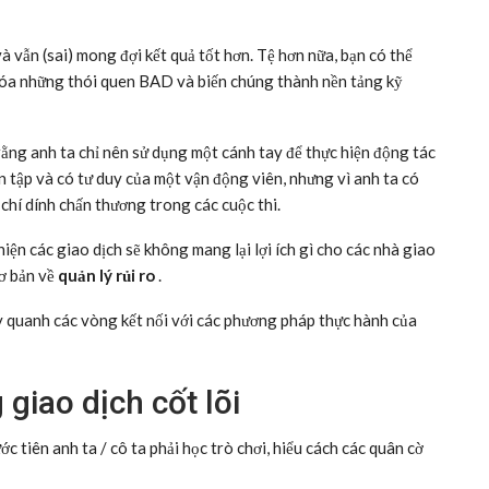
và vẫn (sai) mong đợi kết quả tốt hơn. Tệ hơn nữa, bạn có thể
g hóa những thói quen BAD và biến chúng thành nền tảng kỹ
ằng anh ta chỉ nên sử dụng một cánh tay để thực hiện động tác
n tập và có tư duy của một vận động viên, nhưng vì anh ta có
 chí dính chấn thương trong các cuộc thi.
hiện các giao dịch sẽ không mang lại lợi ích gì cho các nhà giao
cơ bản về
quản lý rủi ro
.
ạy quanh các vòng kết nối với các phương pháp thực hành của
 giao dịch cốt lõi
c tiên anh ta / cô ta phải học trò chơi, hiểu cách các quân cờ