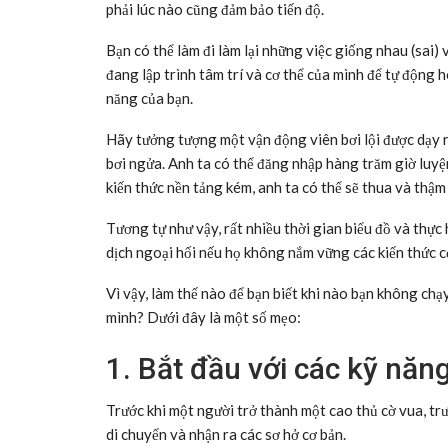
phải lúc nào cũng đảm bảo tiến độ.
Bạn có thể làm đi làm lại những việc giống nhau (sai) 
đang lập trình tâm trí và cơ thể của mình để tự độn
năng của bạn.
Hãy tưởng tượng một vận động viên bơi lội được dạy r
bơi ngửa. Anh ta có thể đăng nhập hàng trăm giờ luyệ
kiến thức nền tảng kém, anh ta có thể sẽ thua và thậm
Tương tự như vậy, rất nhiều thời gian biểu đồ và thực 
dịch ngoại hối nếu họ không nắm vững các kiến thức 
Vì vậy, làm thế nào để bạn biết khi nào bạn không ch
mình? Dưới đây là một số mẹo:
1. Bắt đầu với các kỹ năng
Trước khi một người trở thành một cao thủ cờ vua, trướ
di chuyển và nhận ra các sơ hở cơ bản.