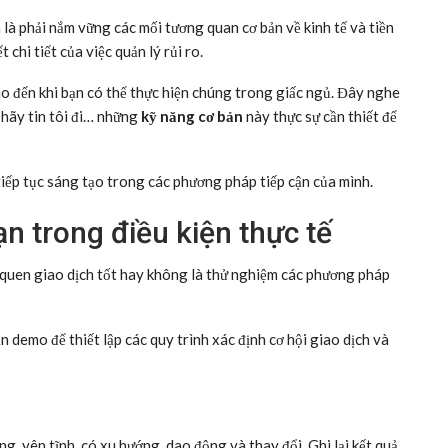
a là phải nắm vững các mối tương quan cơ bản về kinh tế và tiền
 chi tiết của việc quản lý rủi ro.
 đến khi bạn có thể thực hiện chúng trong giấc ngủ. Đây nghe
 hãy tin tôi đi… những
kỹ năng cơ bản
này thực sự cần thiết để
tiếp tục sáng tạo trong các phương pháp tiếp cận của mình.
ạn trong điều kiện thực tế
i quen giao dịch tốt hay không là thử nghiệm các phương pháp
n demo để thiết lập các quy trình xác định cơ hội giao dịch và
g, yên tĩnh, có xu hướng, dao động và thay đổi. Ghi lại kết quả