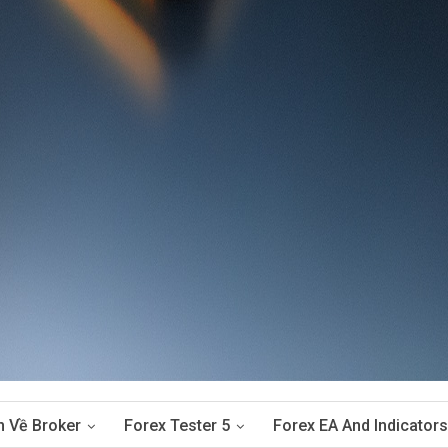
n Về Broker
Forex Tester 5
Forex EA And Indicators