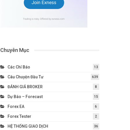
Chuyên Mục
Các Chỉ Báo
13
Câu Chuyện Đầu Tư
639
ĐÁNH GIÁ BROKER
8
Dự Báo – Forecast
15
Forex EA
6
Forex Tester
2
HỆ THỐNG GIAO DỊCH
36