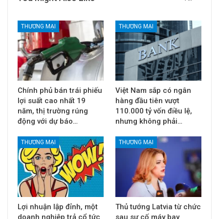
THƯƠNG MẠI
THƯƠNG MẠI
Chính phủ bán trái phiếu
Việt Nam sắp có ngân
lợi suất cao nhất 19
hàng đầu tiên vượt
năm, thị trường rúng
110.000 tỷ vốn điều lệ,
động với dự báo…
nhưng không phải…
THƯƠNG MẠI
THƯƠNG MẠI
Lợi nhuận lập đỉnh, một
Thủ tướng Latvia từ chức
doanh nghiệp trả cổ tức
sau sự cố máy bay