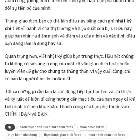
Cuối cùng, giống như bất kỳ học sinh giỏi nào, bạn phải luôn theo
dõi sự tiến bộ của mình.
Trong giao dịch, bạn có thể làm điều này bằng cách ghi
nhật ký
chi tiết
về hành vi của thị trường và hiệu suất của bạn. Điều này
giúp bạn nhìn ra điểm mạnh và điểm yếu của mình và xác định điều
bạn đang làm là đúng hay sai.
Quan trọng hơn, viết nhật ký giúp bạn trung thực. Hầu hết chúng
ta không có sự sang trọng của một cố vấn giao dịch hoặc huấn
luyện viên để giữ cho chúng ta thẳng thắn, vì vậy cuối cùng, chỉ
có bạn là người được lợi hoặc mất.
Tất cả những gì cần làm là chủ động tiếp tục học hỏi và cải thiện,
và kỷ luật để luôn đi đúng hướng đến mục tiêu của bạn ngay cả khi
tình hình trở nên khó khăn. Thành công của bạn phụ thuộc vào
CHÍNH BẠN và BẠN.
cách thực hành đầu tư tài chính forex
thực chiến forex
thực hành chủ động
thực hành giao dịch forex
thực hành phân tích forex