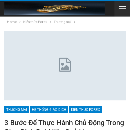
Home
Kiến thức Forex
Thương mại
THƯƠNG MẠI
HỆ THỐNG GIAO DỊCH
KIẾN THỨC FOREX
3 Bước Để Thực Hành Chủ Động Trong