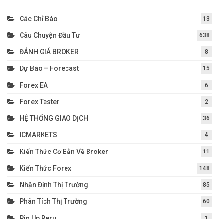
Các Chỉ Báo
13
Câu Chuyện Đầu Tư
638
ĐÁNH GIÁ BROKER
8
Dự Báo – Forecast
15
Forex EA
6
Forex Tester
2
HỆ THỐNG GIAO DỊCH
36
ICMARKETS
4
Kiến Thức Cơ Bản Về Broker
11
Kiến Thức Forex
148
Nhận Định Thị Trường
85
Phân Tích Thị Trường
60
Pin Up Peru
1