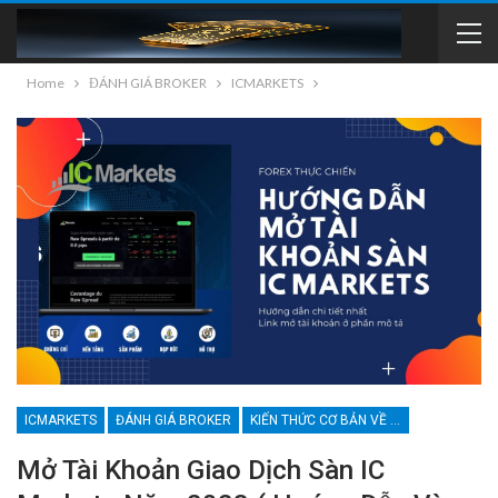
Home
ĐÁNH GIÁ BROKER
ICMARKETS
ICMARKETS
ĐÁNH GIÁ BROKER
KIẾN THỨC CƠ BẢN VỀ BROKER
Mở Tài Khoản Giao Dịch Sàn IC