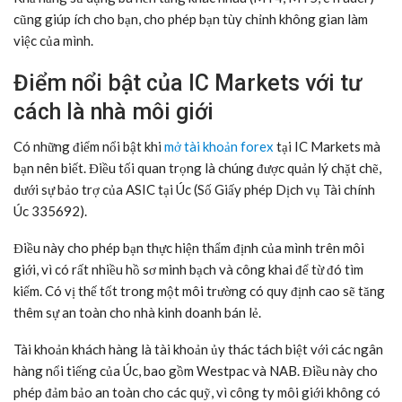
cũng giúp ích cho bạn, cho phép bạn tùy chỉnh không gian làm
việc của mình.
Điểm nổi bật của IC Markets với tư
cách là nhà môi giới
Có những điểm nổi bật khi
mở tài khoản forex
tại IC Markets mà
bạn nên biết. Điều tối quan trọng là chúng được quản lý chặt chẽ,
dưới sự bảo trợ của ASIC tại Úc (Số Giấy phép Dịch vụ Tài chính
Úc 335692).
Điều này cho phép bạn thực hiện thẩm định của mình trên môi
giới, vì có rất nhiều hồ sơ minh bạch và công khai để từ đó tìm
kiếm. Có vị thế tốt trong một môi trường có quy định cao sẽ tăng
thêm sự an toàn cho nhà kinh doanh bán lẻ.
Tài khoản khách hàng là tài khoản ủy thác tách biệt với các ngân
hàng nổi tiếng của Úc, bao gồm Westpac và NAB. Điều này cho
phép đảm bảo an toàn cho các quỹ, vì công ty môi giới không có