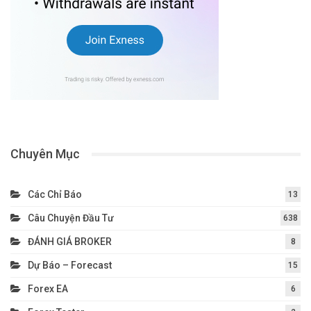
Chuyên Mục
Các Chỉ Báo
13
Câu Chuyện Đầu Tư
638
ĐÁNH GIÁ BROKER
8
Dự Báo – Forecast
15
Forex EA
6