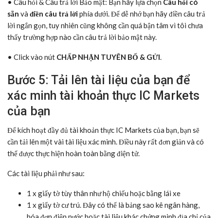
• Câu hỏi & Câu trả lời Bảo mật: Bạn hãy lựa chọn
Câu hỏi có
sẵn
và
điền câu trả lời
phía dưới. Để dễ nhớ bạn hãy điền câu trả
lời ngắn gọn, tuy nhiên cũng không cần quá bận tâm vì tôi chưa
thấy trường hợp nào cần câu trả lời bảo mật này.
• Click vào nút
CHẤP NHẬN TUYÊN BỐ & GỬI
.
Bước 5: Tải lên tài liệu của bạn để
xác minh tài khoản thực IC Markets
của bạn
Để kích hoạt đầy đủ tài khoản thực IC Markets của bạn, bạn sẽ
cần tải lên một vài tài liệu xác minh. Điều này rất đơn giản và có
thể được thực hiện hoàn toàn bằng điện tử.
Các tài liệu phải như sau:
1 x giấy tờ tùy thân như hộ chiếu hoặc bằng lái xe
1 x giấy tờ cư trú. Đây có thể là bảng sao kê ngân hàng,
hóa đơn điện nước hoặc tài liệu khác chứng minh địa chỉ của