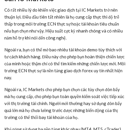
Có rất nhiều lý do khiến việc giao dịch tại IC Markets trở nên
thuận lợi. Điều đầu tiên tất nhiên là họ cung cấp thực thi độ trễ
thấp trong môi trường ECN thực sự hoặc tài khoản tiêu chuẩn
nếu bạn chọn như vậy. Hiệu suất cực kỳ nhanh chóng và có nhiều
năm hỗ trợ khi nói đến công nghệ.
Ngoài ra, bạn có thể mở bao nhiêu tài khoản demo tùy thích với
tư cách khách hàng. Điều này cho phép bạn hoàn thiện chiến lược
của mình hoặc thậm chí có thể tìm kiếm những chiến lược mới. Môi
trường ECN thực sự là nền tảng giao dịch forex uy tín nhất hiện
nay.
Ngoài ra, IC Markets cho phép bạn chọn các tùy chọn đòn bẩy
mà họ cung cấp, cho phép bạn toàn quyền kiểm soát việc tiếp xúc
với thị trường tài chính. Người mới thường hay sử dụng đòn bẩy
quá lớn mà họ chưa lường trước được những biến động của thị
trường có thể thổi bay tài khoản của họ.
Khả năng sử dụng ba nền tảng khác nhau (MT4, MT5, cTrader)