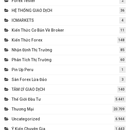
Forex Tester
2
HỆ THỐNG GIAO DỊCH
36
ICMARKETS
4
Kiến Thức Cơ Bản Về Broker
11
Kiến Thức Forex
148
Nhận Định Thị Trường
85
Phân Tích Thị Trường
60
Pin Up Peru
1
Sàn Forex Lừa Đảo
3
TÂM LÝ GIAO DỊCH
140
Thế Giới Đầu Tư
5.441
Thương Mại
20.709
Uncategorized
6.944
Ý Kiến Chuyên Gia
1.443