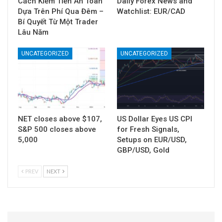
Cách Kiếm Tiền An Toàn
Daily Forex News and
Dựa Trên Phí Qua Đêm –
Watchlist: EUR/CAD
Bí Quyết Từ Một Trader
Lâu Năm
UNCATEGORIZED
UNCATEGORIZED
NET closes above $107,
US Dollar Eyes US CPI
S&P 500 closes above
for Fresh Signals,
5,000
Setups on EUR/USD,
GBP/USD, Gold
PREV
NEXT