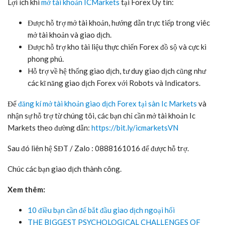
Lợi ích khi
mở tài khoản ICMarkets
tại Forex Uy tín:
Được hỗ trợ mở tài khoản, hướng dẫn trực tiếp trong viêc
mở tài khoản và giao dịch.
Được hỗ trợ kho tài liệu thực chiến Forex đồ sộ và cực kì
phong phú.
Hỗ trợ về hệ thống giao dịch, tư duy giao dịch cũng như
các kĩ năng giao dịch Forex với Robots và Indicators.
Để
đăng kí mở tài khoản giao dịch Forex tại sàn Ic Markets
và
nhận sự hỗ trợ từ chúng tôi, các bạn chỉ cần mở tài khoản Ic
Markets theo đường dẫn:
https://bit.ly/icmarketsVN
Sau đó liên hệ SĐT / Zalo : 0888161016 để được hỗ trợ.
Chúc các bạn giao dịch thành công.
Xem thêm:
10 điều bạn cần để bắt đầu giao dịch ngoại hối
THE BIGGEST PSYCHOLOGICAL CHALLENGES OF