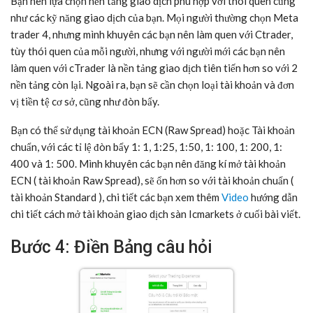
Bạn nên lựa chọn nền tảng giao dịch phù hợp với thói quen cũng
như các kỹ năng giao dịch của bạn. Mọi người thường chọn Meta
trader 4, nhưng mình khuyên các bạn nên làm quen với Ctrader,
tùy thói quen của mỗi người, nhưng với người mới các bạn nên
làm quen với cTrader là nền tảng giao dịch tiên tiến hơn so với 2
nền tảng còn lại. Ngoài ra, bạn sẽ cần chọn loại tài khoản và đơn
vị tiền tệ cơ sở, cũng như đòn bẩy.
Bạn có thể sử dụng tài khoản ECN (Raw Spread) hoặc Tài khoản
chuẩn, với các tỉ lệ đòn bẩy 1: 1, 1:25, 1:50, 1: 100, 1: 200, 1:
400 và 1: 500. Mình khuyên các bạn nên đăng kí mở tài khoản
ECN ( tài khoản Raw Spread), sẽ ổn hơn so với tài khoản chuẩn (
tài khoản Standard ), chi tiết các bạn xem thêm
Video
hướng dẫn
chi tiết cách mở tài khoản giao dịch sàn Icmarkets ở cuối bài viết.
Bước 4: Điền Bảng câu hỏi