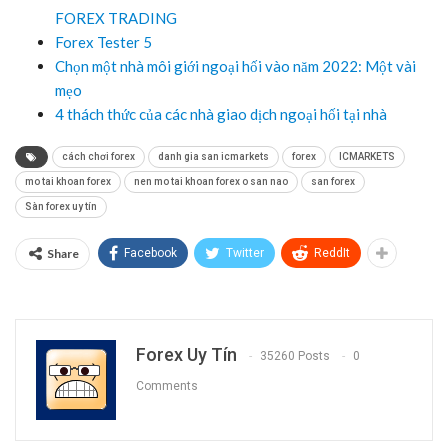
FOREX TRADING
Forex Tester 5
Chọn một nhà môi giới ngoại hối vào năm 2022: Một vài
mẹo
4 thách thức của các nhà giao dịch ngoại hối tại nhà
cách chơi forex
danh gia san icmarkets
forex
ICMARKETS
mo tai khoan forex
nen mo tai khoan forex o san nao
san forex
Sàn forex uy tín
Share
Facebook
Twitter
ReddIt
Forex Uy Tín
35260 Posts
0
Comments