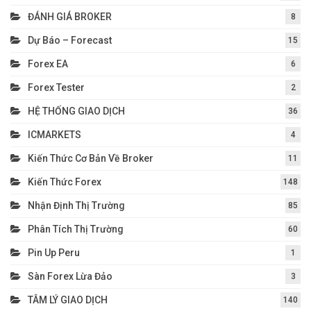
ĐÁNH GIÁ BROKER
8
Dự Báo – Forecast
15
Forex EA
6
Forex Tester
2
HỆ THỐNG GIAO DỊCH
36
ICMARKETS
4
Kiến Thức Cơ Bản Về Broker
11
Kiến Thức Forex
148
Nhận Định Thị Trường
85
Phân Tích Thị Trường
60
Pin Up Peru
1
Sàn Forex Lừa Đảo
3
TÂM LÝ GIAO DỊCH
140