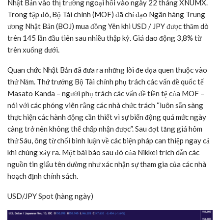
Nhật Bản vào thị trường ngoại hối vào ngày 22 tháng XNUMX.
Trong tập đó, Bộ Tài chính (MOF) đã chỉ đạo Ngân hàng Trung
ương Nhật Bản (BOJ) mua đồng Yên khi USD / JPY được thăm dò
trên 145 lần đầu tiên sau nhiều thập kỷ. Giá dao động 3,8% từ
trên xuống dưới.
Quan chức Nhật Bản đã đưa ra những lời đe dọa quen thuộc vào
thứ Năm. Thứ trưởng Bộ Tài chính phụ trách các vấn đề quốc tế
Masato Kanda – người phụ trách các vấn đề tiền tệ của MOF –
nói với các phóng viên rằng các nhà chức trách “luôn sẵn sàng
thực hiện các hành động cần thiết vì sự biến động quá mức ngày
càng trở nên không thể chấp nhận được”. Sau đợt tăng giá hôm
thứ Sáu, ông từ chối bình luận về các biện pháp can thiệp ngay cả
khi chúng xảy ra. Một bài báo sau đó của Nikkei trích dẫn các
nguồn tin giấu tên dường như xác nhận sự tham gia của các nhà
hoạch định chính sách.
USD/JPY Spot (hàng ngày)