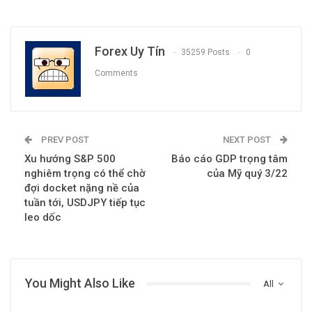
Forex Uy Tín
35259 Posts
0
Comments
PREV POST
NEXT POST
Xu hướng S&P 500
Báo cáo GDP trọng tâm
nghiêm trọng có thể chờ
của Mỹ quý 3/22
đợi docket nặng nề của
tuần tới, USDJPY tiếp tục
leo dốc
You Might Also Like
All