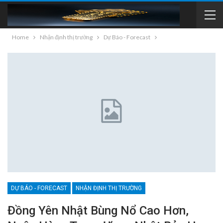
Home
Nhận định thị trường
Dự Báo - Forecast
DỰ BÁO - FORECAST
NHẬN ĐỊNH THỊ TRƯỜNG
Đồng Yên Nhật Bùng Nổ Cao Hơn,