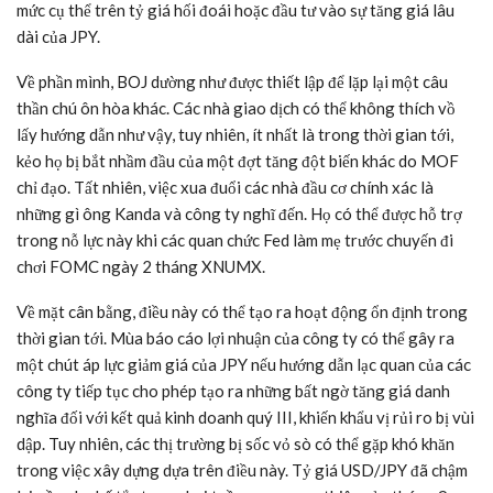
mức cụ thể trên tỷ giá hối đoái hoặc đầu tư vào sự tăng giá lâu
dài của JPY.
Về phần mình, BOJ dường như được thiết lập để lặp lại một câu
thần chú ôn hòa khác. Các nhà giao dịch có thể không thích vồ
lấy hướng dẫn như vậy, tuy nhiên, ít nhất là trong thời gian tới,
kẻo họ bị bắt nhầm đầu của một đợt tăng đột biến khác do MOF
chỉ đạo. Tất nhiên, việc xua đuổi các nhà đầu cơ chính xác là
những gì ông Kanda và công ty nghĩ đến. Họ có thể được hỗ trợ
trong nỗ lực này khi các quan chức Fed làm mẹ trước chuyến đi
chơi FOMC ngày 2 tháng XNUMX.
Về mặt cân bằng, điều này có thể tạo ra hoạt động ổn định trong
thời gian tới. Mùa báo cáo lợi nhuận của công ty có thể gây ra
một chút áp lực giảm giá của JPY nếu hướng dẫn lạc quan của các
công ty tiếp tục cho phép tạo ra những bất ngờ tăng giá danh
nghĩa đối với kết quả kinh doanh quý III, khiến khẩu vị rủi ro bị vùi
dập. Tuy nhiên, các thị trường bị sốc vỏ sò có thể gặp khó khăn
trong việc xây dựng dựa trên điều này. Tỷ giá USD/JPY đã chậm