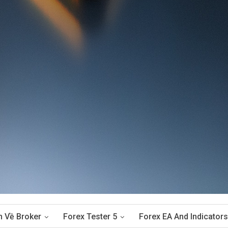
n Về Broker
Forex Tester 5
Forex EA And Indicators