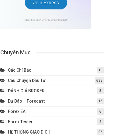
Chuyên Mục
Các Chỉ Báo
13
Câu Chuyện Đầu Tư
638
ĐÁNH GIÁ BROKER
8
Dự Báo – Forecast
15
Forex EA
6
Forex Tester
2
HỆ THỐNG GIAO DỊCH
36