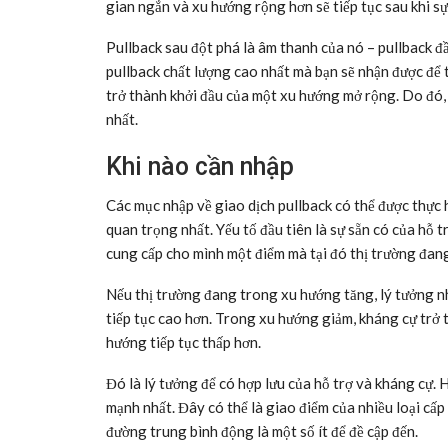
gian ngắn và xu hướng rộng hơn sẽ tiếp tục sau khi sự 
Pullback sau đột phá là âm thanh của nó – pullback đ
pullback chất lượng cao nhất mà bạn sẽ nhận được để t
trở thành khởi đầu của một xu hướng mở rộng. Do đó, 
nhất.
Khi nào cần nhập
Các mục nhập về giao dịch pullback có thể được thực h
quan trọng nhất. Yếu tố đầu tiên là sự sẵn có của hỗ 
cung cấp cho mình một điểm mà tại đó thị trường đang 
Nếu thị trường đang trong xu hướng tăng, lý tưởng nhấ
tiếp tục cao hơn. Trong xu hướng giảm, kháng cự trở t
hướng tiếp tục thấp hơn.
Đó là lý tưởng để có hợp lưu của hỗ trợ và kháng cự. H
mạnh nhất. Đây có thể là giao điểm của nhiều loại cấ
đường trung bình động là một số ít để đề cập đến.