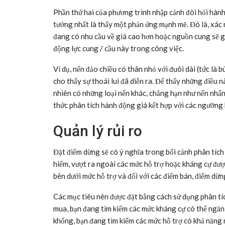
Phần thứ hai của phương trình nhập cảnh đòi hỏi hành
tưởng nhất là thấy một phản ứng mạnh mẽ. Đó là, xác
đang có nhu cầu về giá cao hơn hoặc nguồn cung sẽ gi
động lực cung / cầu này trong công việc.
Ví dụ, nến đảo chiều có thân nhỏ với đuôi dài (tức là 
cho thấy sự thoái lui đã diễn ra. Để thấy những điều 
nhiên có những loại nến khác, chẳng hạn như nến nhấn
thức phân tích hành động giá kết hợp với các ngưỡng 
Quản lý rủi ro
Đặt điểm dừng sẽ có ý nghĩa trong bối cảnh phân tíc
hiểm, vượt ra ngoài các mức hỗ trợ hoặc kháng cự được
bên dưới mức hỗ trợ và đối với các điểm bán, điểm dừ
Các mục tiêu nên được đặt bằng cách sử dụng phân tíc
mua, bạn đang tìm kiếm các mức kháng cự có thể ngăn t
khống, bạn đang tìm kiếm các mức hỗ trợ có khả năng n