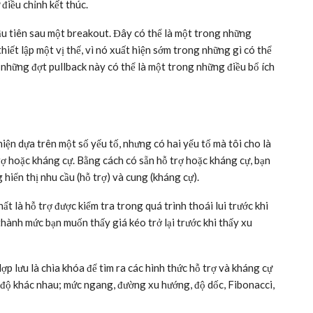
điều chỉnh kết thúc.
ầu tiên sau một breakout. Đây có thể là một trong những
hiết lập một vị thế, vì nó xuất hiện sớm trong những gì có thể
những đợt pullback này có thể là một trong những điều bổ ích
iện dựa trên một số yếu tố, nhưng có hai yếu tố mà tôi cho là
trợ hoặc kháng cự. Bằng cách có sẵn hỗ trợ hoặc kháng cự, bạn
hiển thị nhu cầu (hỗ trợ) và cung (kháng cự).
t là hỗ trợ được kiểm tra trong quá trình thoái lui trước khi
hành mức bạn muốn thấy giá kéo trở lại trước khi thấy xu
ợp lưu là chìa khóa để tìm ra các hình thức hỗ trợ và kháng cự
p độ khác nhau; mức ngang, đường xu hướng, độ dốc, Fibonacci,