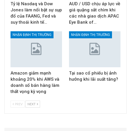
Tỷ lệ Nasdaq và Dow
AUD / USD chịu áp lực về
Jones làm nổi bật sự sụp
giá quặng sắt chìm khi
đổ của FAANG, Fed và
các nhà giao dịch APAC
suy thoái kinh tế…
Eye Bank of…
NHẬN ĐỊNH THỊ TRƯỜNG
NHẬN ĐỊNH THỊ TRƯỜNG
Amazon giảm mạnh
Tại sao cổ phiếu bị ảnh
khoảng 20% khi AWS và
hưởng khi lãi suất tăng?
doanh số bán hàng làm
thất vọng kỳ vọng
PREV
NEXT