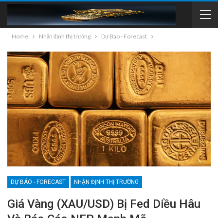
Home
Nhận định thị trường
Dự Báo - Forecast
DỰ BÁO - FORECAST
NHẬN ĐỊNH THỊ TRƯỜNG
Giá Vàng (XAU/USD) Bị Fed Diều Hâu