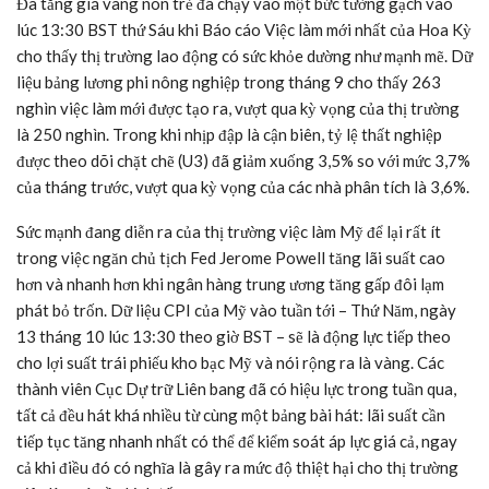
Đà tăng giá vàng non trẻ đã chạy vào một bức tường gạch vào
lúc 13:30 BST thứ Sáu khi Báo cáo Việc làm mới nhất của Hoa Kỳ
cho thấy thị trường lao động có sức khỏe dường như mạnh mẽ. Dữ
liệu bảng lương phi nông nghiệp trong tháng 9 cho thấy 263
nghìn việc làm mới được tạo ra, vượt qua kỳ vọng của thị trường
là 250 nghìn. Trong khi nhịp đập là cận biên, tỷ lệ thất nghiệp
được theo dõi chặt chẽ (U3) đã giảm xuống 3,5% so với mức 3,7%
của tháng trước, vượt qua kỳ vọng của các nhà phân tích là 3,6%.
Sức mạnh đang diễn ra của thị trường việc làm Mỹ để lại rất ít
trong việc ngăn chủ tịch Fed Jerome Powell tăng lãi suất cao
hơn và nhanh hơn khi ngân hàng trung ương tăng gấp đôi lạm
phát bỏ trốn. Dữ liệu CPI của Mỹ vào tuần tới – Thứ Năm, ngày
13 tháng 10 lúc 13:30 theo giờ BST – sẽ là động lực tiếp theo
cho lợi suất trái phiếu kho bạc Mỹ và nói rộng ra là vàng. Các
thành viên Cục Dự trữ Liên bang đã có hiệu lực trong tuần qua,
tất cả đều hát khá nhiều từ cùng một bảng bài hát: lãi suất cần
tiếp tục tăng nhanh nhất có thể để kiểm soát áp lực giá cả, ngay
cả khi điều đó có nghĩa là gây ra mức độ thiệt hại cho thị trường