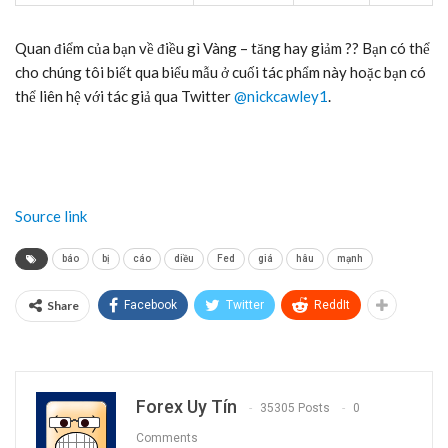
Quan điểm của bạn về điều gì
Vàng
– tăng hay giảm ?? Bạn có thể
cho chúng tôi biết qua biểu mẫu ở cuối tác phẩm này hoặc bạn có
thể liên hệ với tác giả qua Twitter
@nickcawley1
.
Source link
báo
bị
cáo
diều
Fed
giá
hâu
mạnh
Share
Facebook
Twitter
ReddIt
Forex Uy Tín
35305 Posts
0
Comments