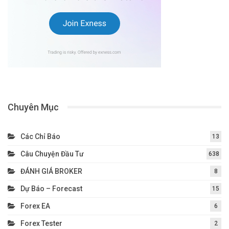
Chuyên Mục
Các Chỉ Báo
13
Câu Chuyện Đầu Tư
638
ĐÁNH GIÁ BROKER
8
Dự Báo – Forecast
15
Forex EA
6
Forex Tester
2