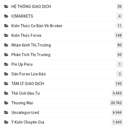
HỆ THỐNG GIAO DỊCH
36
ICMARKETS
4
Kiến Thức Cơ Bản Về Broker
11
Kiến Thức Forex
148
Nhận Định Thị Trường
85
Phân Tích Thị Trường
60
Pin Up Peru
1
Sàn Forex Lừa Đảo
3
TÂM LÝ GIAO DỊCH
140
Thế Giới Đầu Tư
5.453
Thương Mại
20.742
Uncategorized
6.944
Ý Kiến Chuyên Gia
1.443