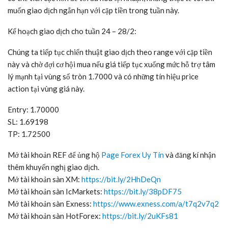
muốn giao dịch ngắn hạn với cặp tiền trong tuần này.
Kế hoạch giao dịch cho tuần 24 – 28/2:
Chúng ta tiếp tục chiến thuật giao dịch theo range với cặp tiền
này và chờ đợi cơ hội mua nếu giá tiếp tục xuống mức hỗ trợ tâm
lý mạnh tại vùng số tròn 1.7000 và có những tín hiệu price
action tại vùng giá này.
Entry: 1.70000
SL: 1.69198
TP: 1.72500
Mở tài khoản REF để ủng hộ
Page Forex Uy Tín
và đăng kí nhận
thêm khuyến nghị giao dịch.
Mở tài khoản sàn XM:
https://bit.ly/2HhDeQn
Mở tài khoản sàn IcMarkets:
https://bit.ly/38pDF75
Mở tài khoản sàn Exness:
https://www.exness.com/a/t7q2v7q2
Mở tài khoản sàn HotForex:
https://bit.ly/2uKFs81