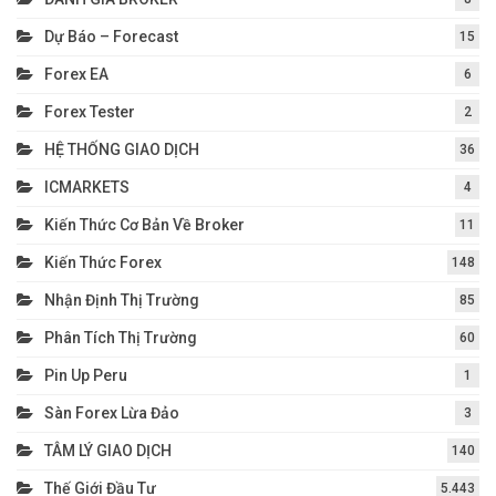
Dự Báo – Forecast
15
Forex EA
6
Forex Tester
2
HỆ THỐNG GIAO DỊCH
36
ICMARKETS
4
Kiến Thức Cơ Bản Về Broker
11
Kiến Thức Forex
148
Nhận Định Thị Trường
85
Phân Tích Thị Trường
60
Pin Up Peru
1
Sàn Forex Lừa Đảo
3
TÂM LÝ GIAO DỊCH
140
Thế Giới Đầu Tư
5.443