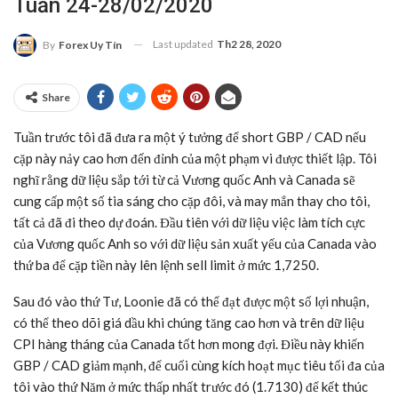
Tuần 24-28/02/2020
Last updated
Th2 28, 2020
By
Forex Uy Tín
Share
Tuần trước tôi đã đưa ra một ý tưởng để short GBP / CAD nếu
cặp này nảy cao hơn đến đỉnh của một phạm vi được thiết lập. Tôi
nghĩ rằng dữ liệu sắp tới từ cả Vương quốc Anh và Canada sẽ
cung cấp một số tia sáng cho cặp đôi, và may mắn thay cho tôi,
tất cả đã đi theo dự đoán. Đầu tiên với dữ liệu việc làm tích cực
của Vương quốc Anh so với dữ liệu sản xuất yếu của Canada vào
thứ ba để cặp tiền này lên lệnh sell limit ở mức 1,7250.
Sau đó vào thứ Tư, Loonie đã có thể đạt được một số lợi nhuận,
có thể theo dõi giá dầu khi chúng tăng cao hơn và trên dữ liệu
CPI hàng tháng của Canada tốt hơn mong đợi. Điều này khiến
GBP / CAD giảm mạnh, để cuối cùng kích hoạt mục tiêu tối đa của
tôi vào thứ Năm ở mức thấp nhất trước đó (1.7130) để kết thúc