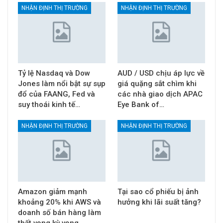
NHẬN ĐỊNH THỊ TRƯỜNG
NHẬN ĐỊNH THỊ TRƯỜNG
Tỷ lệ Nasdaq và Dow
AUD / USD chịu áp lực về
Jones làm nổi bật sự sụp
giá quặng sắt chìm khi
đổ của FAANG, Fed và
các nhà giao dịch APAC
suy thoái kinh tế…
Eye Bank of…
NHẬN ĐỊNH THỊ TRƯỜNG
NHẬN ĐỊNH THỊ TRƯỜNG
Amazon giảm mạnh
Tại sao cổ phiếu bị ảnh
khoảng 20% khi AWS và
hưởng khi lãi suất tăng?
doanh số bán hàng làm
thất vọng kỳ vọng