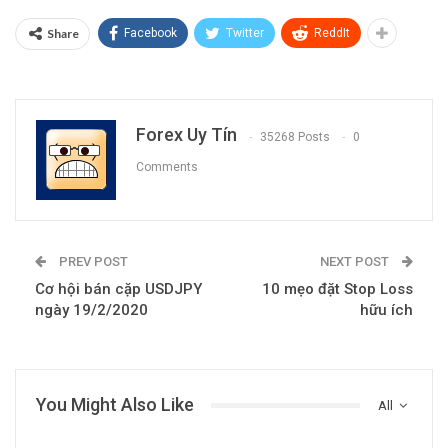
Share
Facebook
Twitter
ReddIt
Forex Uy Tín
35268 Posts
0
Comments
PREV POST
NEXT POST
Cơ hội bán cặp USDJPY
10 mẹo đặt Stop Loss
ngày 19/2/2020
hữu ích
You Might Also Like
All