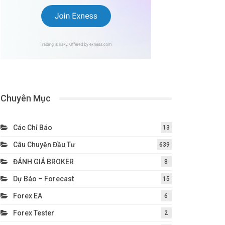
Chuyên Mục
Các Chỉ Báo
13
Câu Chuyện Đầu Tư
639
ĐÁNH GIÁ BROKER
8
Dự Báo – Forecast
15
Forex EA
6
Forex Tester
2