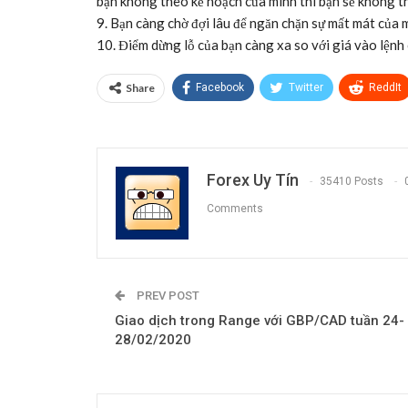
bạn không theo kế hoạch của mình thì bạn sẽ không thự
9. Bạn càng chờ đợi lâu để ngăn chặn sự mất mát của 
10. Điểm dừng lỗ của bạn càng xa so với giá vào lệnh
Share
Facebook
Twitter
ReddIt
Forex Uy Tín
35410 Posts
Comments
PREV POST
Giao dịch trong Range với GBP/CAD tuần 24-
28/02/2020