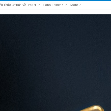
ến Thức Cơ Bản Về Broker
Forex Tester 5
More