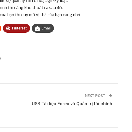
c sự quản lý rủi ro hoặc giữ kỷ luật.
mình thì càng khó thoát ra sau đó.
 của bạn thì quy mô vị thế của bạn càng nhỏ
Pinterest
Email
0
NEXT POST
USB Tài liệu Forex và Quản trị tài chính