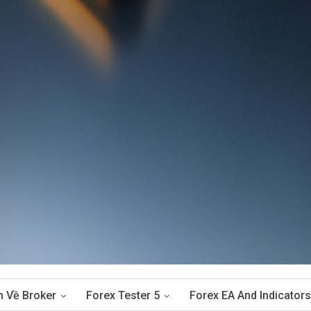
n Về Broker
Forex Tester 5
Forex EA And Indicators