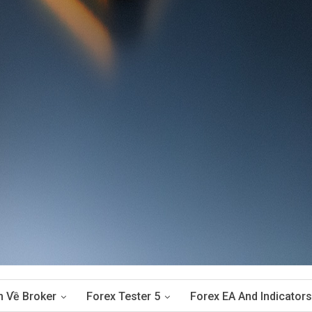
n Về Broker
Forex Tester 5
Forex EA And Indicators