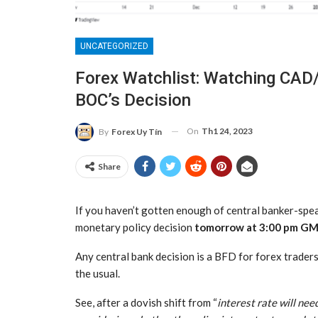
UNCATEGORIZED
Forex Watchlist: Watching CAD
BOC’s Decision
On
Th1 24, 2023
By
Forex Uy Tín
Share
If you haven’t gotten enough of central banker-spea
monetary policy decision
tomorrow at 3:00 pm G
Any central bank decision is a BFD for forex trader
the usual.
See, after a dovish shift from “
interest rate will need