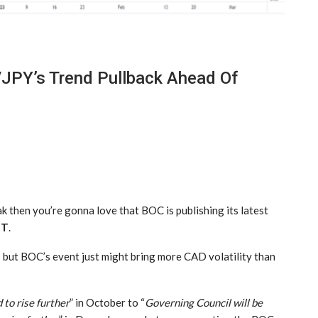
/JPY’s Trend Pullback Ahead Of
k then you’re gonna love that BOC is publishing its latest
MT
.
s but BOC’s event just might bring more CAD volatility than
 to rise further
” in October to “
Governing Council will be