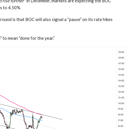
 rise further
” in December, markets are expecting the BOC
ts to 4.50%.
round is that BOC will also signal a “pause” on its rate hikes
” to mean “done for the year.”