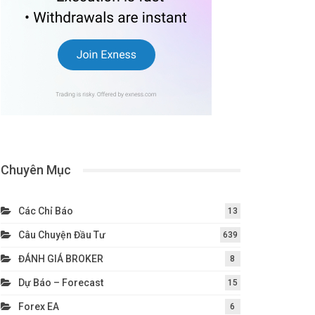
Chuyên Mục
Các Chỉ Báo
13
Câu Chuyện Đầu Tư
639
ĐÁNH GIÁ BROKER
8
Dự Báo – Forecast
15
Forex EA
6