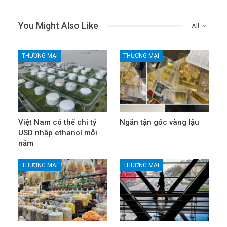
You Might Also Like
All
THƯƠNG MẠI
THƯƠNG MẠI
Việt Nam có thể chi tỷ
Ngăn tận gốc vàng lậu
USD nhập ethanol mỗi
năm
THƯƠNG MẠI
THƯƠNG MẠI