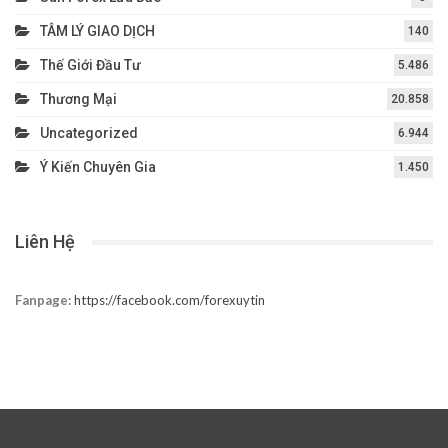
TÂM LÝ GIAO DỊCH
140
Thế Giới Đầu Tư
5.486
Thương Mại
20.858
Uncategorized
6.944
Ý Kiến Chuyên Gia
1.450
Liên Hệ
Fanpage:
https://facebook.com/forexuytin