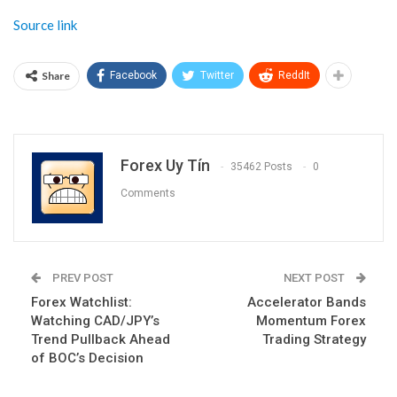
Source link
Share
Facebook
Twitter
ReddIt
Forex Uy Tín
35462 Posts
0
Comments
PREV POST
NEXT POST
Forex Watchlist:
Accelerator Bands
Watching CAD/JPY’s
Momentum Forex
Trend Pullback Ahead
Trading Strategy
of BOC’s Decision