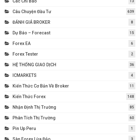
Các Chỉ Báo
13
Câu Chuyện Đầu Tư
639
ĐÁNH GIÁ BROKER
8
Dự Báo – Forecast
15
Forex EA
6
Forex Tester
2
HỆ THỐNG GIAO DỊCH
36
ICMARKETS
4
Kiến Thức Cơ Bản Về Broker
11
Kiến Thức Forex
148
Nhận Định Thị Trường
85
Phân Tích Thị Trường
60
Pin Up Peru
1
Sàn Forex Lừa Đảo
3