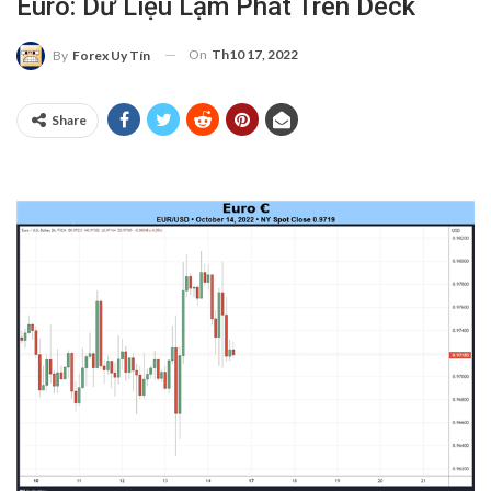
Euro: Dữ Liệu Lạm Phát Trên Deck
On
Th10 17, 2022
By
Forex Uy Tín
Share