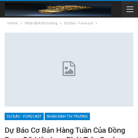
Home
Nhận định thị trường
Dự Báo - Forecast
DỰ BÁO - FORECAST
NHẬN ĐỊNH THỊ TRƯỜNG
Dự Báo Cơ Bản Hàng Tuần Của Đồng