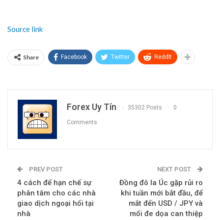
Source link
Share
Facebook
Twitter
ReddIt
Forex Uy Tín
35302 Posts
0
Comments
PREV POST
NEXT POST
4 cách để hạn chế sự
Đồng đô la Úc gặp rủi ro
phân tâm cho các nhà
khi tuần mới bắt đầu, để
giao dịch ngoại hối tại
mắt đến USD / JPY và
nhà
mối đe dọa can thiệp