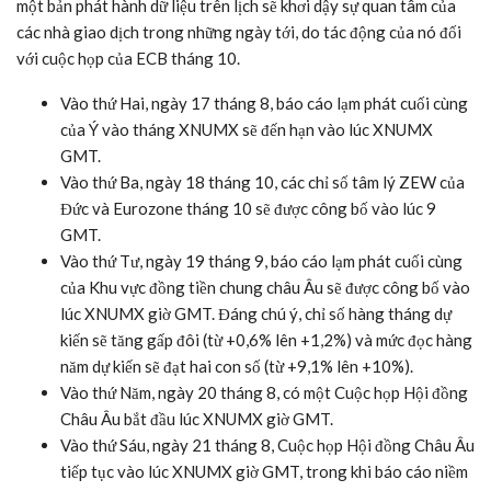
một bản phát hành dữ liệu trên lịch sẽ khơi dậy sự quan tâm của
các nhà giao dịch trong những ngày tới, do tác động của nó đối
với cuộc họp của ECB tháng 10.
Vào thứ Hai, ngày 17 tháng 8, báo cáo lạm phát cuối cùng
của Ý vào tháng XNUMX sẽ đến hạn vào lúc XNUMX
GMT.
Vào thứ Ba, ngày 18 tháng 10, các chỉ số tâm lý ZEW của
Đức và Eurozone tháng 10 sẽ được công bố vào lúc 9
GMT.
Vào thứ Tư, ngày 19 tháng 9, báo cáo lạm phát cuối cùng
của Khu vực đồng tiền chung châu Âu sẽ được công bố vào
lúc XNUMX giờ GMT. Đáng chú ý, chỉ số hàng tháng dự
kiến sẽ tăng gấp đôi (từ +0,6% lên +1,2%) và mức đọc hàng
năm dự kiến sẽ đạt hai con số (từ +9,1% lên +10%).
Vào thứ Năm, ngày 20 tháng 8, có một Cuộc họp Hội đồng
Châu Âu bắt đầu lúc XNUMX giờ GMT.
Vào thứ Sáu, ngày 21 tháng 8, Cuộc họp Hội đồng Châu Âu
tiếp tục vào lúc XNUMX giờ GMT, trong khi báo cáo niềm