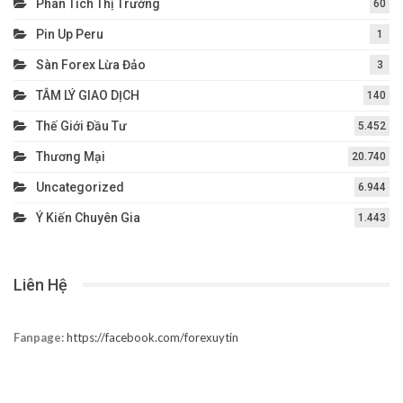
Phân Tích Thị Trường
60
Pin Up Peru
1
Sàn Forex Lừa Đảo
3
TÂM LÝ GIAO DỊCH
140
Thế Giới Đầu Tư
5.452
Thương Mại
20.740
Uncategorized
6.944
Ý Kiến Chuyên Gia
1.443
Liên Hệ
Fanpage:
https://facebook.com/forexuytin