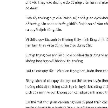
phá vỡ. Thay vào đó, họ ở đó để giúp biến hành vi gia
có được.
Hãy lấy trường hợp của Ralph, một nhà giao dịch khô
để hướng dẫn anh ta thường khiến Ralph sa đà vào cả
ra quyết định đúng đắn.
Vì thiếu quy tắc, anh ấy thường thấy mình lãng phí th
nên làm, thay vì tự động làm điều đúng đắn.
Sự tập trung của anh ấy bị loại bỏ khỏi thị trường vì a
không hòa hợp với hành vi thị trường.
Đặt ra các quy tắc – và quan trọng hơn, tuân theo các
Bằng cách có các quy tắc, bạn có thể tự rèn luyện the
huống nhất định. Bằng cách tự rèn luyện khả năng phả
dịch của mình vì bạn không còn cần phải dành nhiều th
Có thể mất thời gian và kinh nghiệm để phát triển các
muốn biết một bí mật nhỏ? Bí quyết để làm cho những 