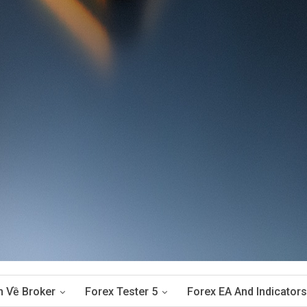
n Về Broker
Forex Tester 5
Forex EA And Indicators