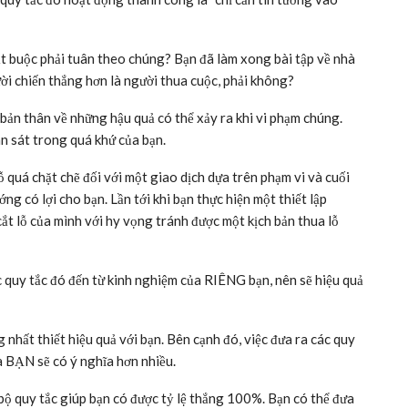
ắt buộc phải tuân theo chúng? Bạn đã làm xong bài tập về nhà
ời chiến thắng hơn là người thua cuộc, phải không?
 bản thân về những hậu quả có thể xảy ra khi vi phạm chúng.
n sát trong quá khứ của bạn.
lỗ quá chặt chẽ đối với một giao dịch dựa trên phạm vi và cuối
ng có lợi cho bạn. Lần tới khi bạn thực hiện một thiết lập
cắt lỗ của mình với hy vọng tránh được một kịch bản thua lỗ
c quy tắc đó đến từ kinh nghiệm của RIÊNG bạn, nên sẽ hiệu quả
 nhất thiết hiệu quả với bạn. Bên cạnh đó, việc đưa ra các quy
a BẠN sẽ có ý nghĩa hơn nhiều.
bộ quy tắc giúp bạn có được tỷ lệ thắng 100%. Bạn có thể đưa