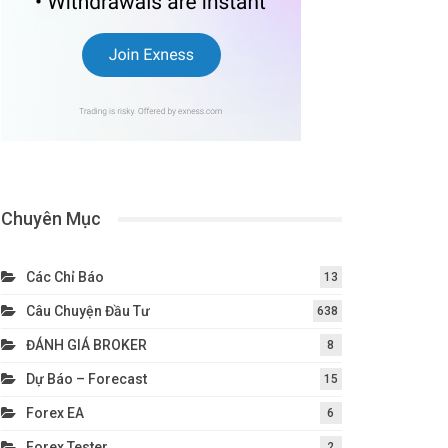
Chuyên Mục
Các Chỉ Báo
13
Câu Chuyện Đầu Tư
638
ĐÁNH GIÁ BROKER
8
Dự Báo – Forecast
15
Forex EA
6
Forex Tester
2