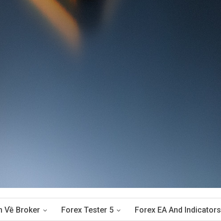
n Về Broker
Forex Tester 5
Forex EA And Indicators