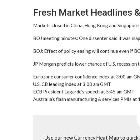
Fresh Market Headlines 
Markets closed in China, Hong Kong and Singapore
BOJ meeting minutes: One dissenter said it was inap
BOJ: Effect of policy easing will continue even if 
JP Morgan predicts lower chance of U.S. recession t
Eurozone consumer confidence index at 3:00 am G
U.S. CB leading index at 3:00 am GMT
ECB President Lagarde’s speech at 5:45 am GMT
Australia’s flash manufacturing & services PMIs a
Use our new Currency Heat Map to quickly 