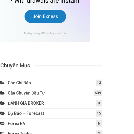
Chuyên Mục
Các Chỉ Báo
13
Câu Chuyện Đầu Tư
639
ĐÁNH GIÁ BROKER
8
Dự Báo – Forecast
15
Forex EA
6
Forex Tester
2