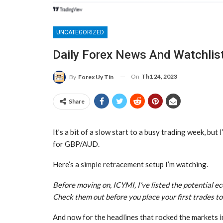
UNCATEGORIZED
Daily Forex News And Watchli
On
Th1 24, 2023
By
Forex Uy Tín
Share
It’s a bit of a slow start to a busy trading week, bu
for GBP/AUD.
Here’s a simple retracement setup I’m watching.
Before moving on, ICYMI, I’ve listed the potential e
Check them out before you place your first trades t
And now for the headlines that rocked the markets in