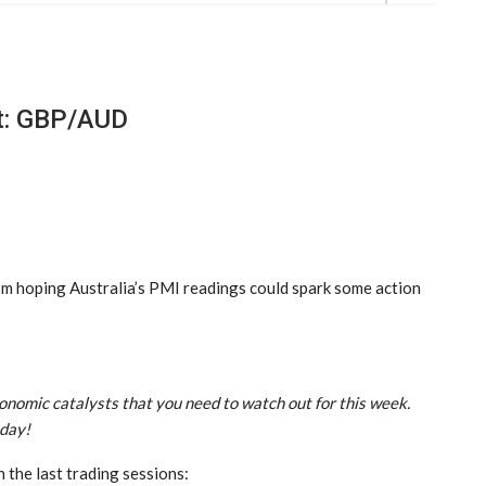
st: GBP/AUD
t I’m hoping Australia’s PMI readings could spark some action
conomic catalysts that you need to watch out for this week.
oday!
 the last trading sessions: