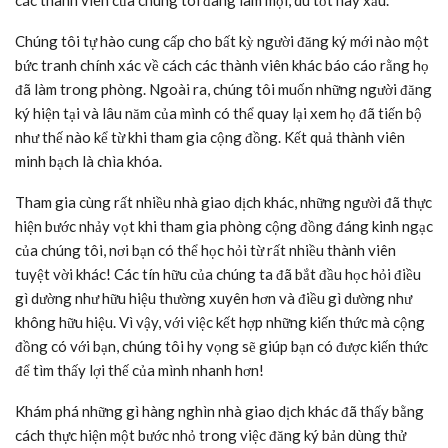
các thành viên của chúng tôi đang làm mọi, dù tốt hay xấu.
Chúng tôi tự hào cung cấp cho bất kỳ người đăng ký mới nào một
bức tranh chính xác về cách các thành viên khác báo cáo rằng họ
đã làm trong phòng. Ngoài ra, chúng tôi muốn những người đăng
ký hiện tại và lâu năm của mình có thể quay lại xem họ đã tiến bộ
như thế nào kể từ khi tham gia cộng đồng. Kết quả thành viên
minh bạch là chìa khóa.
Tham gia cùng rất nhiều nhà giao dịch khác, những người đã thực
hiện bước nhảy vọt khi tham gia phòng cộng đồng đáng kinh ngạc
của chúng tôi, nơi bạn có thể học hỏi từ rất nhiều thành viên
tuyệt vời khác! Các tín hữu của chúng ta đã bắt đầu học hỏi điều
gì dường như hữu hiệu thường xuyên hơn và điều gì dường như
không hữu hiệu. Vì vậy, với việc kết hợp những kiến thức mà cộng
đồng có với bạn, chúng tôi hy vọng sẽ giúp bạn có được kiến thức
để tìm thấy lợi thế của mình nhanh hơn!
Khám phá những gì hàng nghìn nhà giao dịch khác đã thấy bằng
cách thực hiện một bước nhỏ trong việc đăng ký bản dùng thử