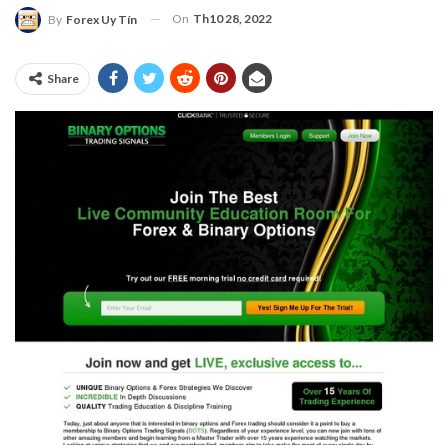
On
Th10 28, 2022
By
Forex Uy Tín
Share