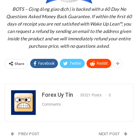
BOTS – Cộng đồng giao dịch | is backed with a 60 Day No
Questions Asked Money Back Guarantee. If within the first 60
days of receipt you are not satisfied with Wake Up Lean™, you
can request a refund by sending an email to the address given
inside the product and we will immediately refund your entire
purchase price, with no questions asked.
Share
Facebook
Twitter
ReddIt
Forex Uy Tín
35321 Posts
0
Comments
PREV POST
NEXT POST