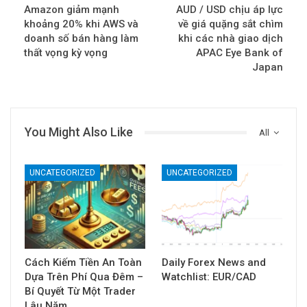
Amazon giảm mạnh
AUD / USD chịu áp lực
khoảng 20% khi AWS và
về giá quặng sắt chìm
doanh số bán hàng làm
khi các nhà giao dịch
thất vọng kỳ vọng
APAC Eye Bank of
Japan
You Might Also Like
All
UNCATEGORIZED
UNCATEGORIZED
Cách Kiếm Tiền An Toàn
Daily Forex News and
Dựa Trên Phí Qua Đêm –
Watchlist: EUR/CAD
Bí Quyết Từ Một Trader
Lâu Năm