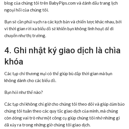
blog của chúng tôi trên BabyPips.com và đánh dấu trang lịch
ngoại hối của chúng tôi.
Bạn sẽ cần phải vạch ra các kịch bản và chiến lược khác nhau, bởi
vì thời gian rời xa biểu đồ sẽ khiến bạn không linh hoạt để di
chuyển như thị trường.
4. Ghi nhật ký giao dịch là chìa
khóa
Các tạp chí thương mại có thể giúp bù đắp thời gian mà bạn
không dành cho các biểu đồ.
Bạn hỏi như thế nào?
Các tạp chí không chỉ giữ cho chúng tôi theo dõi và giúp đảm bảo
chúng tôi tuân theo các quy tắc giao dịch của mình, mà chúng
còn đóng vai trò như một công cụ giúp chúng tôi nhớ những gì
đã xảy ra trong những giờ chúng tôi giao dịch.