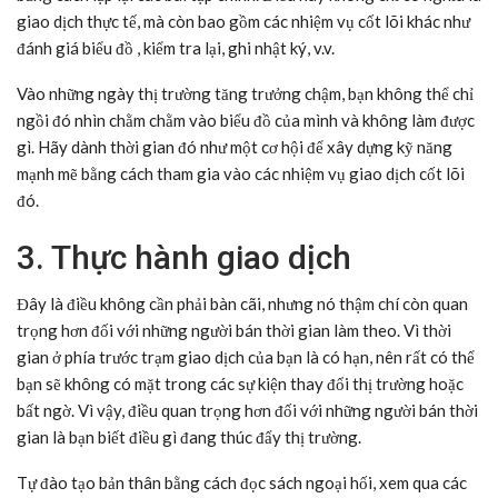
giao dịch thực tế, mà còn bao gồm các nhiệm vụ cốt lõi khác như
đánh giá biểu đồ , kiểm tra lại, ghi nhật ký, v.v.
Vào những ngày thị trường tăng trưởng chậm, bạn không thể chỉ
ngồi đó nhìn chằm chằm vào biểu đồ của mình và không làm được
gì. Hãy dành thời gian đó như một cơ hội để xây dựng kỹ năng
mạnh mẽ bằng cách tham gia vào các nhiệm vụ giao dịch cốt lõi
đó.
3. Thực hành giao dịch
Đây là điều không cần phải bàn cãi, nhưng nó thậm chí còn quan
trọng hơn đối với những người bán thời gian làm theo. Vì thời
gian ở phía trước trạm giao dịch của bạn là có hạn, nên rất có thể
bạn sẽ không có mặt trong các sự kiện thay đổi thị trường hoặc
bất ngờ. Vì vậy, điều quan trọng hơn đối với những người bán thời
gian là bạn biết điều gì đang thúc đẩy thị trường.
Tự đào tạo bản thân bằng cách đọc sách ngoại hối, xem qua các