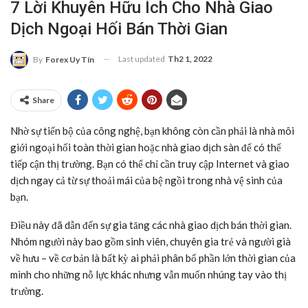
7 Lời Khuyên Hữu Ích Cho Nhà Giao
Dịch Ngoại Hối Bán Thời Gian
Last updated
Th2 1, 2022
By
Forex Uy Tín
Share
Nhờ sự tiến bộ của công nghệ, bạn không còn cần phải là nhà môi
giới ngoại hối toàn thời gian hoặc nhà giao dịch sàn để có thể
tiếp cận thị trường. Bạn có thể chỉ cần truy cập Internet và giao
dịch ngay cả từ sự thoải mái của bệ ngồi trong nhà vệ sinh của
bạn.
Điều này đã dẫn đến sự gia tăng các nhà giao dịch bán thời gian.
Nhóm người này bao gồm sinh viên, chuyên gia trẻ và người già
về hưu – về cơ bản là bất kỳ ai phải phân bổ phần lớn thời gian của
mình cho những nỗ lực khác nhưng vẫn muốn nhúng tay vào thị
trường.