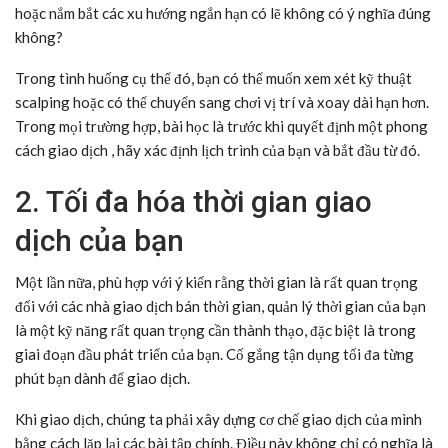
hoặc nắm bắt các xu hướng ngắn hạn có lẽ không có ý nghĩa đúng
không?
Trong tình huống cụ thể đó, bạn có thể muốn xem xét kỹ thuật
scalping hoặc có thể chuyển sang chơi vị trí và xoay dài hạn hơn.
Trong mọi trường hợp, bài học là trước khi quyết định một phong
cách giao dịch , hãy xác định lịch trình của bạn và bắt đầu từ đó.
2. Tối đa hóa thời gian giao
dịch của bạn
Một lần nữa, phù hợp với ý kiến rằng thời gian là rất quan trọng
đối với các nhà giao dịch bán thời gian, quản lý thời gian của bạn
là một kỹ năng rất quan trọng cần thành thạo, đặc biệt là trong
giai đoạn đầu phát triển của bạn. Cố gắng tận dụng tối đa từng
phút bạn dành để giao dịch.
Khi giao dịch, chúng ta phải xây dựng cơ chế giao dịch của mình
bằng cách lặp lại các bài tập chính. Điều này không chỉ có nghĩa là