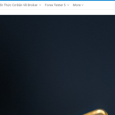
ến Thức Cơ Bản Về Broker
Forex Tester 5
More