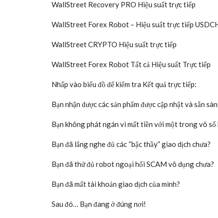
All orders are protected by SSL encryption – the
WallStreet Forex Robot 3.0 DOMINATION – CÁC 
trường! is backed with a 60 Day No Questions Asked 
you are not satisfied with Wake Up Lean™, you can
inside the product and we will immediately ref
Description:
WallStreet ASIA Biểu diễn trực tiếp