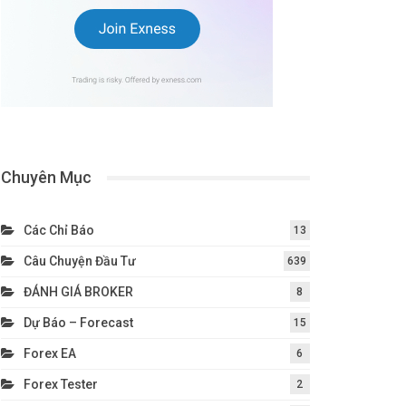
Chuyên Mục
Các Chỉ Báo
13
Câu Chuyện Đầu Tư
639
ĐÁNH GIÁ BROKER
8
Dự Báo – Forecast
15
Forex EA
6
Forex Tester
2