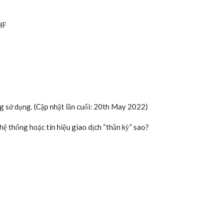
 highest industry standard for online security from trusted
vendors.
TRANG WEB CHÍNH THỨC – Tốt nhất Forex Robot trên thị
Money Back Guarantee. If within the first 60 days of receipt
 request a refund by sending an email to the address given
und your entire purchase price, with no questions asked.