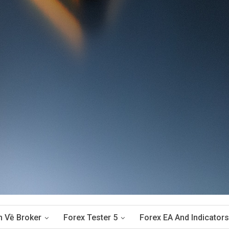
n Về Broker
Forex Tester 5
Forex EA And Indicators