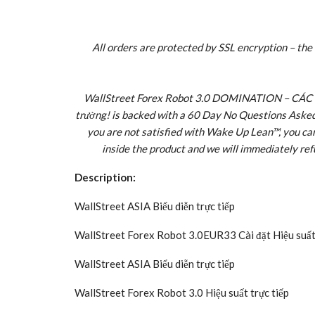
Product Name:
WallStreet Forex Robot 3.0 DOM
Robot trên thị trường!
Click here to get WallStree
TRANG WEB CHÍNH THỨC – Tốt n
discounted price w