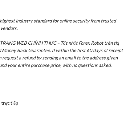
INATION – CÁC TRANG WEB CHÍNH THỨC – Tốt nhất Forex
t Forex Robot 3.0 DOMINATION – CÁC
hất Forex Robot trên thị trường! at
hile it's still available…