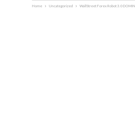
Home
Uncategorized
WallStreet Forex Robot 3.0 DOMI