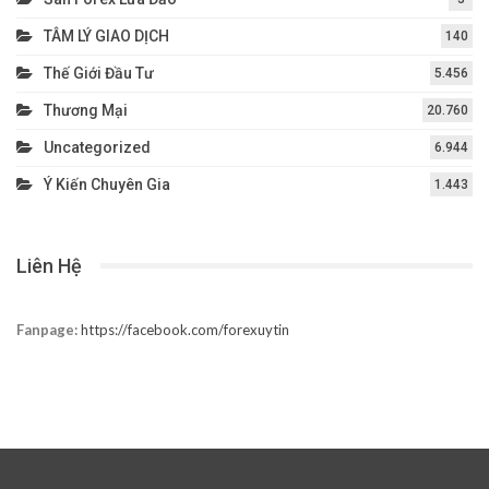
TÂM LÝ GIAO DỊCH
140
Thế Giới Đầu Tư
5.456
Thương Mại
20.760
Uncategorized
6.944
Ý Kiến Chuyên Gia
1.443
Liên Hệ
Fanpage:
https://facebook.com/forexuytin