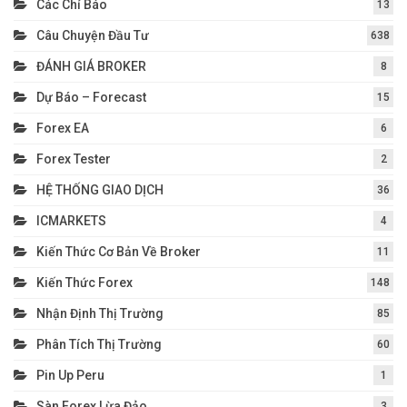
Các Chỉ Báo
13
Câu Chuyện Đầu Tư
638
ĐÁNH GIÁ BROKER
8
Dự Báo – Forecast
15
Forex EA
6
Forex Tester
2
HỆ THỐNG GIAO DỊCH
36
ICMARKETS
4
Kiến Thức Cơ Bản Về Broker
11
Kiến Thức Forex
148
Nhận Định Thị Trường
85
Phân Tích Thị Trường
60
Pin Up Peru
1
Sàn Forex Lừa Đảo
3