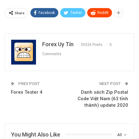
Share
Facebook
Twitter
ReddIt
Forex Uy Tín
35326 Posts
0
Comments
PREV POST
NEXT POST
Forex Tester 4
Danh sách Zip Postal
Code Việt Nam (63 tỉnh
thành) update 2020
You Might Also Like
All