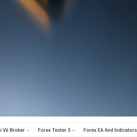
n Về Broker
Forex Tester 5
Forex EA And Indicators