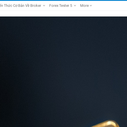
ến Thức Cơ Bản Về Broker
Forex Tester 5
More