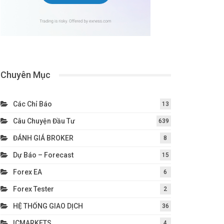
Chuyên Mục
Các Chỉ Báo
13
Câu Chuyện Đầu Tư
639
ĐÁNH GIÁ BROKER
8
Dự Báo – Forecast
15
Forex EA
6
Forex Tester
2
HỆ THỐNG GIAO DỊCH
36
ICMARKETS
4