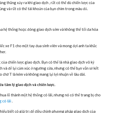
ng thẳng xảy ra khi giao dịch , rất có thể dù chiến lược của
úng và rất có thể tài khoản của bạn chìm trong màu đỏ.
của hệ thống hoặc đóng giao dịch sớm và không thể tối đa hóa
hiếc xe F1 cho một tay đua sinh viên và mong đợi anh ta khắc
her.
của chiến lược giao dịch. Bạn có thể là nhà giao dịch vô kỷ
h và để lại cảm xúc ở ngưỡng cửa, nhưng có thể bạn vẫn sẽ kết
 chữ T là kém và không mang lại lợi nhuận về lâu dài.
a tâm lý giao dịch và chiến lược.
hua lỗ thành một hệ thống có lãi, nhưng nó có thể trang bị cho
 có lãi
.
iểu biết có giá trị để điều chỉnh phương pháp giao dịch của