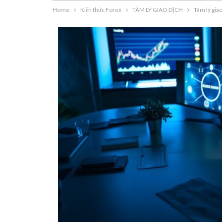
Home
Kiến thức Forex
TÂM LÝ GIAO DỊCH
Tâm lý giao