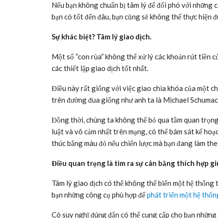
Nếu bạn không chuẩn bị tâm lý để đối phó với những că
bạn có tốt đến đâu, bạn cũng sẽ không thể thực hiện đ
Sự khác biệt? Tâm lý giao dịch.
Một số “con rùa” không thể xử lý các khoản rút tiền 
các thiết lập giao dịch tốt nhất.
Điều này rất giống với việc giao chìa khóa của một c
trên đường đua giống như anh ta là Michael Schumac
Đồng thời, chúng ta không thể bỏ qua tầm quan trọng 
luật và vô cảm nhất trên mạng, có thể bám sát kế hoạc
thúc bằng màu đỏ nếu chiến lược mà bạn đang làm theo
Điều quan trọng là tìm ra sự cân bằng thích hợp giữ
Tâm lý giao dịch có thể không thể biến một hệ thống t
bạn những công cụ phù hợp để
phát triển một hệ thống
Có suy nghĩ đúng đắn có thể cung cấp cho bạn những h