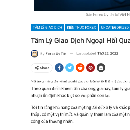
Sàn Forex Uy tín tại Việt
TÂM LÝ GIAO DỊCH
KIẾN THỨC FOREX
UNCATEGORIZED
Tâm Lý Giao Dịch Ngoại Hối Qu
Last updated
Th3 22, 2022
By
Forex Uy Tín
Share
Một trong những câu hỏi mà các nhà giao dịch luôn hỏi tôi là tâm lý giao dịch 
Theo quan điểm khiêm tốn của ông già này, tâm lý giao
nhuận ổn định khác biệt so với phần còn lại.
Tôi tin rằng khả năng của một người để xử lý và khắc
thấp , có một vị trí mất, và quản lý tham lam của một
công của thương nhân.