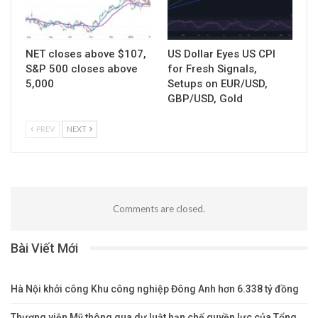
NET closes above $107,
US Dollar Eyes US CPI
S&P 500 closes above
for Fresh Signals,
5,000
Setups on EUR/USD,
GBP/USD, Gold
PREV
NEXT
Comments are closed.
Bài Viết Mới
Hà Nội khởi công Khu công nghiệp Đông Anh hơn 6.338 tỷ đồng
Thượng viện Mỹ thông qua dự luật hạn chế quyền lực của Tổng