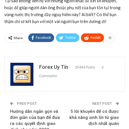
Tại sao không liên hệ với những người khác để xin lời khuyên,
hoặc để giúp người đàn ông (hoặc phụ nữ) của bạn tồn tại trong
vùng nước thị trường đầy nguy hiểm này? Ai biết? Có thể bạn
thậm chí sẽ kết bạn với một vài người bạn trên đường đi!
Share
Facebook
Twitter
ReddIt
Forex Uy Tín
35444 Posts
0
Comments
PREV POST
NEXT POST
Hướng dẫn ngắn gọn và
5 lời khuyên để có được
đơn giản của bạn để đưa
khả năng sinh lời từ giao
ra các quyết định giao
dịch nhất quán