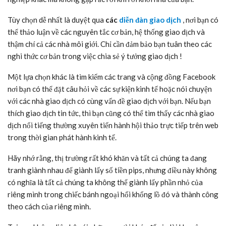
Tùy chọn dễ nhất là duyệt qua
các
diễn đàn giao dịch
, nơi bạn có
thể thảo luận về các nguyên tắc cơ bản, hệ thống giao dịch và
thậm chí cả các nhà môi giới. Chỉ cần đảm bảo bạn tuân theo các
nghi thức cơ bản trong việc chia sẻ ý tưởng giao dịch !
Một lựa chọn khác là tìm kiếm các trang và cộng đồng Facebook
nơi bạn có thể đặt câu hỏi về các sự kiện kinh tế hoặc nói chuyện
với các nhà giao dịch có cùng vấn đề giao dịch với bạn. Nếu bạn
thích giao dịch tin tức, thì bạn cũng có thể tìm thấy các nhà giao
dịch nổi tiếng thường xuyên tiến hành hội thảo trực tiếp trên web
trong thời gian phát hành kinh tế.
Hãy nhớ rằng, thị trường rất khó khăn và tất cả chúng ta đang
tranh giành nhau để giành lấy số tiền pips, nhưng điều này không
có nghĩa là tất cả chúng ta không thể giành lấy phần nhỏ của
riêng mình trong chiếc bánh ngoại hối khổng lồ đó và thành công
theo cách của riêng mình.