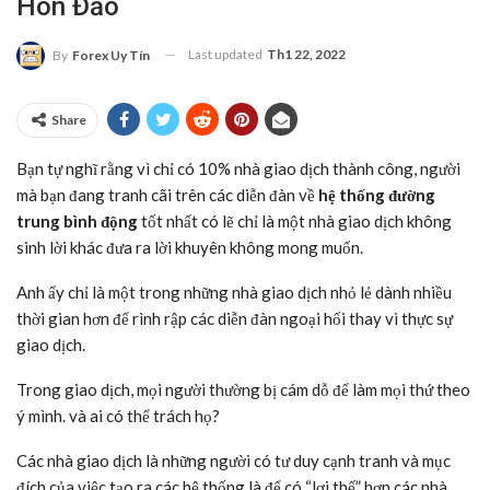
Hòn Đảo
Last updated
Th1 22, 2022
By
Forex Uy Tín
Share
Bạn tự nghĩ rằng vì chỉ có 10% nhà giao dịch thành công, người
mà bạn đang tranh cãi trên các diễn đàn về
hệ thống đường
trung bình động
tốt nhất có lẽ chỉ là một nhà giao dịch không
sinh lời khác đưa ra lời khuyên không mong muốn.
Anh ấy chỉ là một trong những nhà giao dịch nhỏ lẻ dành nhiều
thời gian hơn để rình rập các diễn đàn ngoại hối thay vì thực sự
giao dịch.
Trong giao dịch, mọi người thường bị cám dỗ để làm mọi thứ theo
ý mình. và ai có thể trách họ?
Các nhà giao dịch là những người có tư duy cạnh tranh và mục
đích của việc tạo ra các hệ thống là để có “lợi thế” hơn các nhà