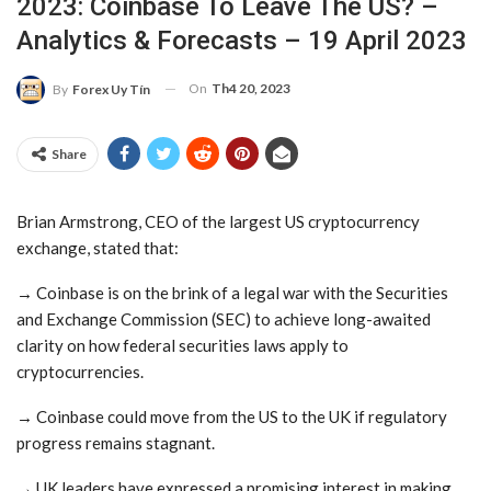
2023: Coinbase To Leave The US? –
Analytics & Forecasts – 19 April 2023
On
Th4 20, 2023
By
Forex Uy Tín
Share
Brian Armstrong, CEO of the largest US cryptocurrency
exchange, stated that:
→ Coinbase is on the brink of a legal war with the Securities
and Exchange Commission (SEC) to achieve long-awaited
clarity on how federal securities laws apply to
cryptocurrencies.
→ Coinbase could move from the US to the UK if regulatory
progress remains stagnant.
→ UK leaders have expressed a promising interest in making