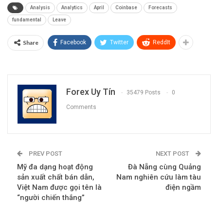
Analysis
Analytics
April
Coinbase
Forecasts
fundamental
Leave
Share
Facebook
Twitter
ReddIt
Forex Uy Tín
35479 Posts
0
Comments
PREV POST
NEXT POST
Mỹ đa dạng hoạt động
Đà Nẵng cùng Quảng
sản xuất chất bán dẫn,
Nam nghiên cứu làm tàu
Việt Nam được gọi tên là
điện ngầm
“người chiến thắng”