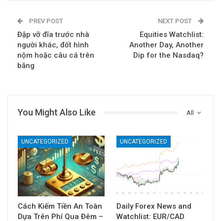
PREV POST
NEXT POST
Đập vỡ đĩa trước nhà
Equities Watchlist:
người khác, đốt hình
Another Day, Another
nộm hoặc câu cá trên
Dip for the Nasdaq?
băng
You Might Also Like
All
UNCATEGORIZED
UNCATEGORIZED
Cách Kiếm Tiền An Toàn
Daily Forex News and
Dựa Trên Phí Qua Đêm –
Watchlist: EUR/CAD