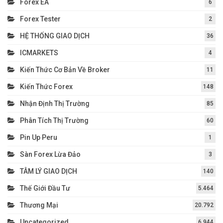
Forex EA
6
Forex Tester
2
HỆ THỐNG GIAO DỊCH
36
ICMARKETS
4
Kiến Thức Cơ Bản Về Broker
11
Kiến Thức Forex
148
Nhận Định Thị Trường
85
Phân Tích Thị Trường
60
Pin Up Peru
1
Sàn Forex Lừa Đảo
3
TÂM LÝ GIAO DỊCH
140
Thế Giới Đầu Tư
5.464
Thương Mại
20.792
Uncategorized
6.944