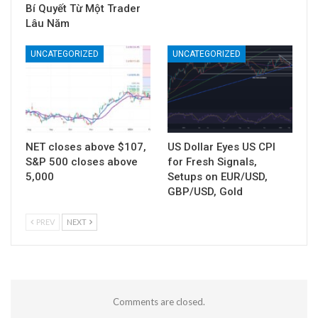
Bí Quyết Từ Một Trader
Lâu Năm
UNCATEGORIZED
UNCATEGORIZED
NET closes above $107,
US Dollar Eyes US CPI
S&P 500 closes above
for Fresh Signals,
5,000
Setups on EUR/USD,
GBP/USD, Gold
PREV
NEXT
Comments are closed.