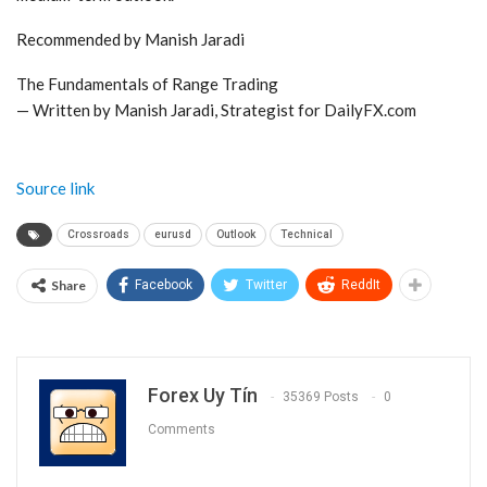
Recommended by Manish Jaradi
The Fundamentals of Range Trading
— Written by Manish Jaradi, Strategist for DailyFX.com
Source link
Crossroads
eurusd
Outlook
Technical
Share
Facebook
Twitter
ReddIt
Forex Uy Tín
35369 Posts
0
Comments