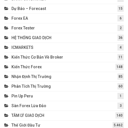
Dự Báo – Forecast
15
Forex EA
6
Forex Tester
2
HỆ THỐNG GIAO DỊCH
36
ICMARKETS
4
Kiến Thức Cơ Bản Về Broker
11
Kiến Thức Forex
148
Nhận Định Thị Trường
85
Phân Tích Thị Trường
60
Pin Up Peru
1
Sàn Forex Lừa Đảo
3
TÂM LÝ GIAO DỊCH
140
Thế Giới Đầu Tư
5.462