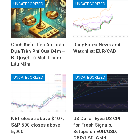
UNCATEGORIZED
UNCATEGORIZED
Cách Kiếm Tiền An Toàn
Daily Forex News and
Dựa Trên Phí Qua Đêm –
Watchlist: EUR/CAD
Bí Quyết Từ Một Trader
Lâu Năm
UNCATEGORIZED
UNCATEGORIZED
NET closes above $107,
US Dollar Eyes US CPI
S&P 500 closes above
for Fresh Signals,
5,000
Setups on EUR/USD,
GBP/USD, Gold