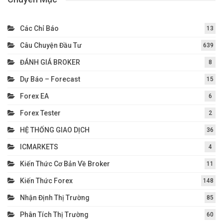
Các Chỉ Báo
13
Câu Chuyện Đầu Tư
639
ĐÁNH GIÁ BROKER
8
Dự Báo – Forecast
15
Forex EA
6
Forex Tester
2
HỆ THỐNG GIAO DỊCH
36
ICMARKETS
4
Kiến Thức Cơ Bản Về Broker
11
Kiến Thức Forex
148
Nhận Định Thị Trường
85
Phân Tích Thị Trường
60