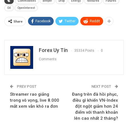
Commodities
deeper
Drop
Energy
favoured
Futures
Oil
OpenInterest
Share
Facebook
Twitter
ReddIt
Forex Uy Tín
35334 Posts
0
Comments
PREV POST
NEXT POST
Streamer rao giảng
Đang trên đà hồi phục,
trong vô vọng, live 8.000
điều gì khiến VN-Index
mắt xem vẫn khó ra đơn
đột ngột giảm hơn 24
điểm với thanh khoản
lên cao nhất 2 tháng?