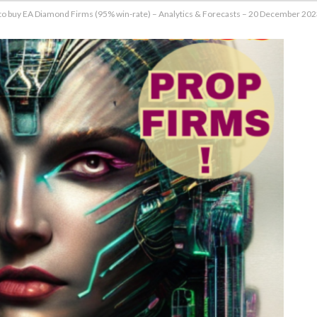
to buy EA Diamond Firms (95% win-rate) – Analytics & Forecasts – 20 December 20