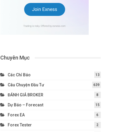
Chuyên Mục
Các Chỉ Báo
13
Câu Chuyện Đầu Tư
639
ĐÁNH GIÁ BROKER
8
Dự Báo – Forecast
15
Forex EA
6
Forex Tester
2