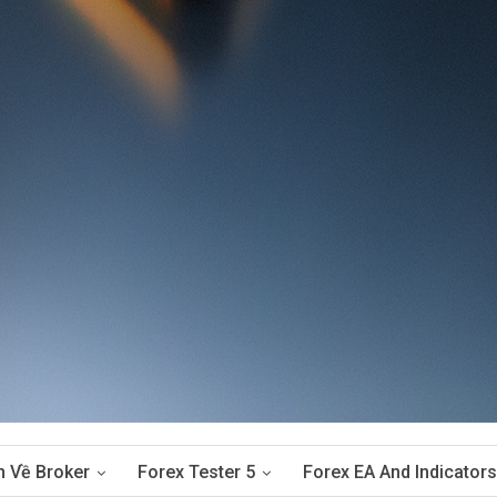
n Về Broker
Forex Tester 5
Forex EA And Indicators