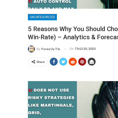
UNCATEGORIZED
5 Reasons Why You Should Cho
Win-Rate) – Analytics & Forec
On
Th12 20, 2023
By
Forex Uy Tín
Share