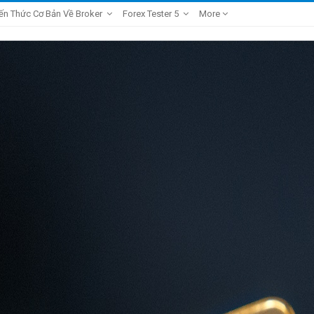
ến Thức Cơ Bản Về Broker
Forex Tester 5
More