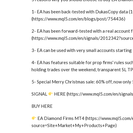
1- EA has been back-tested with DukasCopy data (1
(https://www.mql5.com/en/blogs/post/754436)
2- EA has been forward-tested with a real account 
(https://www.mql5.com/en/signals/2012342?sourc
3- EA can be used with very small accounts startin
4- EA has features suitable for prop firms' rules suc
holding trades over the weekend, transparent SL TP 
5- Special Merry Christmas sale: 60% off, now only 
SIGNAL
HERE (https://www.mql5.com/en/signa
BUY HERE
EA Diamond Firms MT4 (https://www.mql5.com/
source=Site+Market+My+Products+Page)