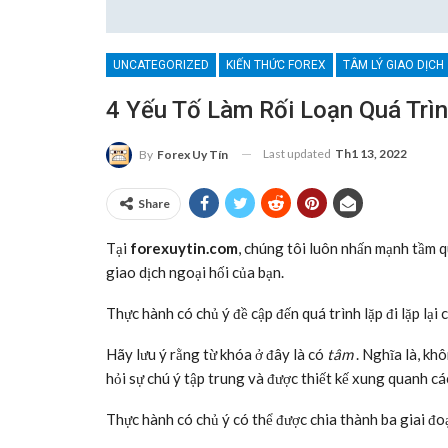
UNCATEGORIZED
KIẾN THỨC FOREX
TÂM LÝ GIAO DỊCH
4 Yếu Tố Làm Rối Loạn Quá Trì
Last updated
Th1 13, 2022
By
Forex Uy Tín
Share
Tại
forexuytin.com
, chúng tôi luôn nhấn mạnh tầm q
giao dịch ngoại hối của bạn.
Thực hành có chủ ý đề cập đến quá trình lặp đi lặp lại 
Hãy lưu ý rằng từ khóa ở đây là có
tâm
. Nghĩa là, kh
hỏi sự chú ý tập trung và được thiết kế xung quanh cá
Thực hành có chủ ý có thể được chia thành ba giai đo