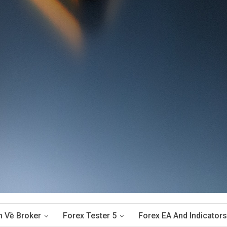
n Về Broker
Forex Tester 5
Forex EA And Indicators