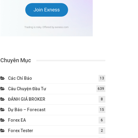
Chuyên Mục
Các Chỉ Báo
13
Câu Chuyện Đầu Tư
639
ĐÁNH GIÁ BROKER
8
Dự Báo – Forecast
15
Forex EA
6
Forex Tester
2