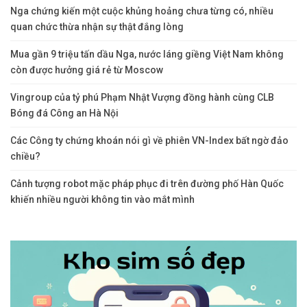
Nga chứng kiến một cuộc khủng hoảng chưa từng có, nhiều
quan chức thừa nhận sự thật đắng lòng
Mua gần 9 triệu tấn dầu Nga, nước láng giềng Việt Nam không
còn được hưởng giá rẻ từ Moscow
Vingroup của tỷ phú Phạm Nhật Vượng đồng hành cùng CLB
Bóng đá Công an Hà Nội
Các Công ty chứng khoán nói gì về phiên VN-Index bất ngờ đảo
chiều?
Cảnh tượng robot mặc pháp phục đi trên đường phố Hàn Quốc
khiến nhiều người không tin vào mắt mình