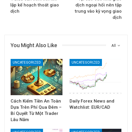
lập kế hoạch thoát giao
dịch ngoại hối nên tập
dịch
trung vào kỳ vọng giao
dịch
You Might Also Like
All
UNCATEGORIZED
UNCATEGORIZED
Cách Kiếm Tiền An Toàn
Daily Forex News and
Dựa Trên Phí Qua Đêm –
Watchlist: EUR/CAD
Bí Quyết Từ Một Trader
Lâu Năm