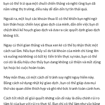
bạn có thể trải qua một chuỗi chiến thắng và nghĩ rằng bạn đã
nắm vững thị trường, điều này dễ dẫn đến tự tin thái quá.
Ngoài ra, một loạt các khoản thua lỗ có thể khiến bạn nghi ngờ
bản thân hoặc chiến lược giao dịch của mình, dẫn đến việc bạn đi
chệch khỏi kế hoạch giao dịch và đưa ra các quyết định giao dịch
không tốt.
Ngay cả thời gian thắng và thua xen kẽ có thể bị nhận thức một
cách sai lầm. Nếu bạn thấy số dư tài khoản của mình chỉ tăng lên
và xuống mà không có bất kỳ tiến triển thực sự nào, bạn có thể
coi đó là dấu hiệu cho thấy bạn đang không cải thiện và mất động
lực hoặc bỏ cuộc hoàn toàn.
May mắn thay, có một cách để tránh suy nghĩ nguy hiểm này.
Bằng cách sử dụng nhật ký giao dịch , bạn có thể giúp đưa mọi
thứ vào quan điểm thích hợp và ghi nhớ bức tranh toàn cảnh hơn.
Cách tốt nhất để giải quyết những vấn đề này là điều chỉnh rủi ro
tâm lý của bạn với rủi ro thực tế. Bạn chỉ có thể làm như vậy bằng