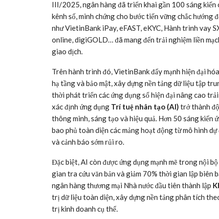
III/2025, ngân hàng đã triển khai gần 100 sáng kiến 
kênh số, minh chứng cho bước tiến vững chắc hướng đ
như VietinBank iPay, eFAST, eKYC, Hành trình vay S
online, digiGOLD… đã mang đến trải nghiệm liền mạc
giao dịch.
Trên hành trình đó, VietinBank đẩy mạnh hiện đại h
hạ tầng và bảo mật, xây dựng nền tảng dữ liệu tập trun
thời phát triển các ứng dụng số hiện đại nâng cao tr
xác định ứng dụng
Trí tuệ nhân tạo (AI)
trở thành độ
thông minh, sáng tạo và hiệu quả. Hơn 50 sáng kiến
bao phủ toàn diện các mảng hoạt động từ mô hình dự đ
và cảnh báo sớm rủi ro.
Đặc biệt, AI còn được ứng dụng mạnh mẽ trong nội b
gian tra cứu văn bản và giảm 70% thời gian lập biên b
ngân hàng thương mại Nhà nước đầu tiên thành lập
K
trị dữ liệu toàn diện, xây dựng nền tảng phân tích the
trị kinh doanh cụ thể.