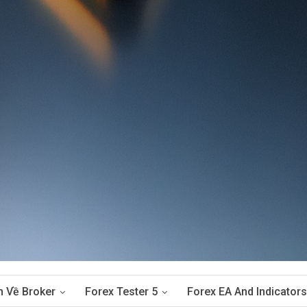
n Về Broker
Forex Tester 5
Forex EA And Indicators