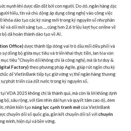
sức mạnh khi được dẫn dắt bởi con người. Do đó, ngân hàng đặc
người hiểu, tin và chủ động áp dụng công nghệ vào công việc
90 khóa đào tạo các kỹ năng mới trong kỷ nguyên số như phân
 kế và đổi mới sáng tạo…, cùng hơn 2,6 triệu lượt học online về
 bộ đã hoàn thành đào tạo về AI.
ion Office)
được thành lập đóng vai trò đầu mối điều phối và
 sự đồng bộ giữa mục tiêu và triển khai thực tiễn, lan tỏa văn
mục tiêu “Chuyển đổi không chỉ là công nghệ, mà là tư duy &
igital Factory)
theo phương pháp Agile, giúp rút ngắn chu kỳ
 chắc để VietinBank tiếp tục giữ vững vị thế ngân hàng thương
sự phát triển của đất nước trong kỷ nguyên số.
” tại VDA 2025 không chỉ là thành quả, mà còn là lời khẳng định
g bộ, sâu rộng, với tầm nhìn dài hạn và quyết tâm cao độ, đem
ức, nhằm kiến tạo
năng lực cạnh tranh mới
của VietinBank
ược chuyển đổi số quốc gia, gắn kết chuyển đổi số với
chuyển
g minh, hiện đại và bền vững.