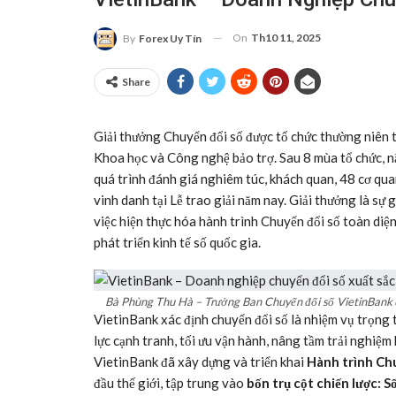
On
Th10 11, 2025
By
Forex Uy Tín
Share
Giải thưởng Chuyển đổi số được tổ chức thường niên 
Khoa học và Công nghệ bảo trợ. Sau 8 mùa tổ chức, n
quá trình đánh giá nghiêm túc, khách quan, 48 cơ qua
vinh danh tại Lễ trao giải năm nay. Giải thưởng là sự
việc hiện thực hóa hành trình Chuyển đổi số toàn diệ
phát triển kinh tế số quốc gia.
Bà Phùng Thu Hà – Trưởng Ban Chuyển đổi số VietinBank đ
VietinBank xác định chuyển đổi số là nhiệm vụ trọng 
lực cạnh tranh, tối ưu vận hành, nâng tầm trải nghiệm
VietinBank đã xây dựng và triển khai
Hành trình Chu
đầu thế giới, tập trung vào
bốn trụ cột chiến lược: 