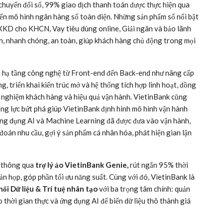
chuyển đổi số, 99% giao dịch thanh toán được thực hiện qua
ến mô hình ngân hàng số toàn diện. Những sản phẩm số nổi bật
XKD cho KHCN, Vay tiêu dùng online, Giải ngân và bảo lãnh
h, nhanh chóng, an toàn, giúp khách hàng chủ động trong mọi
óa hạ tầng công nghệ từ Front-end đến Back-end như nâng cấp
g, triển khai kiến trúc mở và hệ thống tích hợp linh hoạt, đồng
ải nghiệm khách hàng và hiệu quả vận hành. VietinBank cũng
ng lực bứt phá giúp VietinBank định hình mô hình vận hành
 ứng dụng AI và Machine Learning đã được đưa vào vận hành,
oán nhu cầu, gợi ý sản phẩm cá nhân hóa, phát hiện gian lận
ộ thông qua
trợ lý ảo VietinBank Genie,
rút ngắn 95% thời
ản họp, góp phần tối ưu năng suất. Cùng với đó, VietinBank là
hối Dữ liệu & Trí tuệ nhân tạo
với ba trọng tâm chính: quản
o thời gian thực và ứng dụng AI để biến dữ liệu thô thành giá