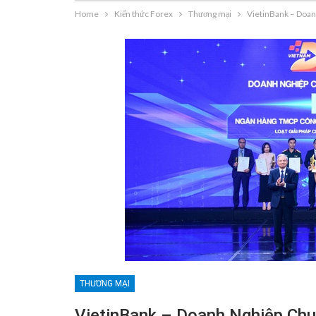
Home
Kiến thức Forex
Thương mại
VietinBank – Doanh
THƯƠNG MẠI
VietinBank – Doanh Nghiệp Chu