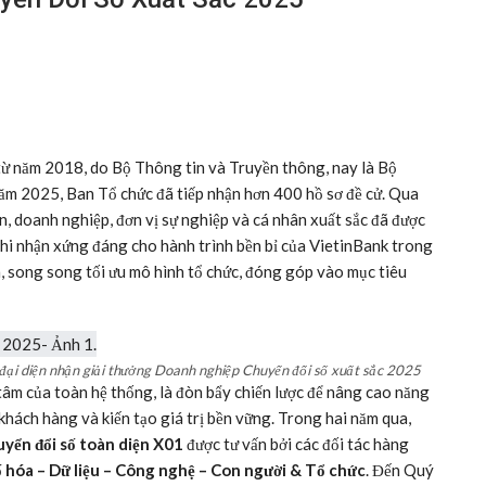
từ năm 2018, do Bộ Thông tin và Truyền thông, nay là Bộ
ăm 2025, Ban Tổ chức đã tiếp nhận hơn 400 hồ sơ đề cử. Qua
n, doanh nghiệp, đơn vị sự nghiệp và cá nhân xuất sắc đã được
 ghi nhận xứng đáng cho hành trình bền bỉ của VietinBank trong
n, song song tối ưu mô hình tổ chức, đóng góp vào mục tiêu
ại diện nhận giải thưởng Doanh nghiệp Chuyển đổi số xuất sắc 2025
tâm của toàn hệ thống, là đòn bẩy chiến lược để nâng cao năng
 khách hàng và kiến tạo giá trị bền vững. Trong hai năm qua,
yển đổi số toàn diện X01
được tư vấn bởi các đối tác hàng
Số hóa – Dữ liệu – Công nghệ – Con người & Tổ chức
. Đến Quý