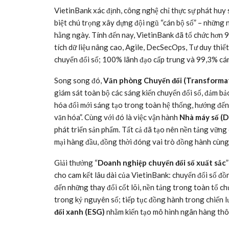
VietinBank xác định, công nghệ chỉ thực sự phát huy 
biệt chú trọng xây dựng đội ngũ “cán bộ số” – những 
hằng ngày. Tính đến nay, VietinBank đã tổ chức hơn 
tích dữ liệu nâng cao, Agile, DecSecOps, Tư duy thiết
chuyển đổi số; 100% lãnh đạo cấp trung và 99,3% cán
Song song đó,
Văn phòng Chuyển đổi (Transformat
giám sát toàn bộ các sáng kiến chuyển đổi số, đảm bảo
hóa đổi mới sáng tạo trong toàn hệ thống, hướng đến 
văn hóa”. Cùng với đó là việc vận hành
Nhà máy số (D
phát triển sản phẩm. Tất cả đã tạo nên nền tảng vững
mại hàng đầu, đồng thời đóng vai trò đồng hành cùng 
Giải thưởng “
Doanh nghiệp chuyển đổi số xuất sắc
cho cam kết lâu dài của VietinBank: chuyển đổi số đồn
đến những thay đổi cốt lõi, nền tảng trong toàn tổ ch
trong kỷ nguyên số; tiếp tục đồng hành trong chiến l
đổi xanh (ESG)
nhằm kiến tạo mô hình ngân hàng thôn