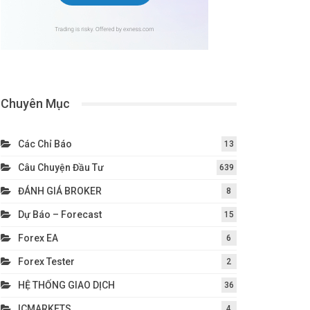
Chuyên Mục
Các Chỉ Báo
13
Câu Chuyện Đầu Tư
639
ĐÁNH GIÁ BROKER
8
Dự Báo – Forecast
15
Forex EA
6
Forex Tester
2
HỆ THỐNG GIAO DỊCH
36
ICMARKETS
4