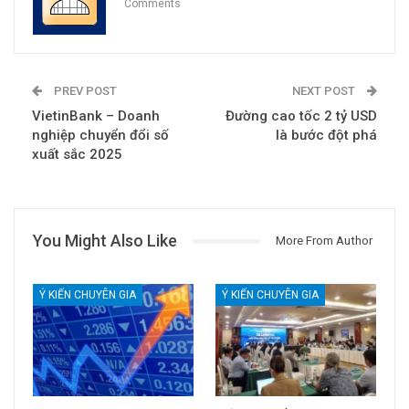
Comments
PREV POST
NEXT POST
VietinBank – Doanh
Đường cao tốc 2 tỷ USD
nghiệp chuyển đổi số
là bước đột phá
xuất sắc 2025
You Might Also Like
More From Author
Ý KIẾN CHUYÊN GIA
Ý KIẾN CHUYÊN GIA