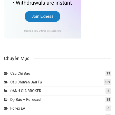
Chuyên Mục
Các Chỉ Báo
13
Câu Chuyện Đầu Tư
639
ĐÁNH GIÁ BROKER
8
Dự Báo – Forecast
15
Forex EA
6