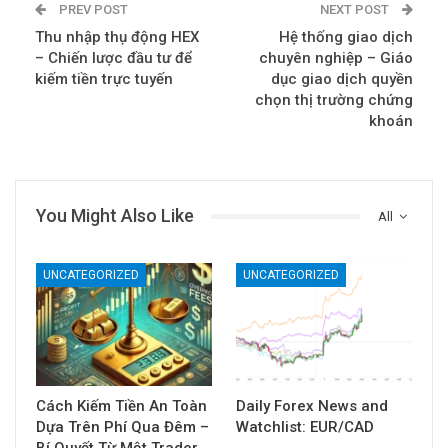
PREV POST
NEXT POST
Thu nhập thụ động HEX
Hệ thống giao dịch
– Chiến lược đầu tư để
chuyên nghiệp – Giáo
kiếm tiền trực tuyến
dục giao dịch quyền
chọn thị trường chứng
khoán
You Might Also Like
All
UNCATEGORIZED
UNCATEGORIZED
Cách Kiếm Tiền An Toàn
Daily Forex News and
Dựa Trên Phí Qua Đêm –
Watchlist: EUR/CAD
Bí Quyết Từ Một Trader