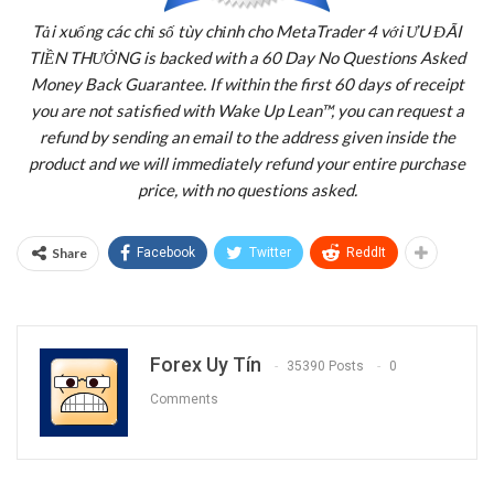
Tải xuống các chỉ số tùy chỉnh cho MetaTrader 4 với ƯU ĐÃI
TIỀN THƯỞNG is backed with a 60 Day No Questions Asked
Money Back Guarantee. If within the first 60 days of receipt
you are not satisfied with Wake Up Lean™, you can request a
refund by sending an email to the address given inside the
product and we will immediately refund your entire purchase
price, with no questions asked.
Share
Facebook
Twitter
ReddIt
Forex Uy Tín
35390 Posts
0
Comments