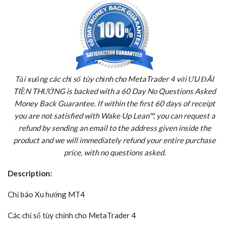
Tải xuống các chỉ số tùy chỉnh cho MetaTrader 4 với ƯU ĐÃI
TIỀN THƯỞNG is backed with a 60 Day No Questions Asked
Money Back Guarantee. If within the first 60 days of receipt
you are not satisfied with Wake Up Lean™, you can request a
refund by sending an email to the address given inside the
product and we will immediately refund your entire purchase
price, with no questions asked.
Description:
Chỉ báo Xu hướng MT4
Các chỉ số tùy chỉnh cho MetaTrader 4