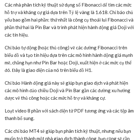
Các nhà phân tích kỹ thuật sử dụng số Fibonacci để tìm các mức
hỗ trợ và kháng cự giá dựa trên Tỷ lệ vàng là 1.618. Chỉ báo chủ
yếu bao gồm hai phần: thứ nhất là công cụ thoái lui Fibonacci và
phần thứ hai là Pin Bar và trình phát hiện hành động giá Doji với
các tín hiệu.
Chỉ báo tự động (hoặc thủ công) vẽ các đường Fibonacci trên
biểu đồ và tạo tín hiệu dựa trên các mô hình hành động giá mạnh
mẽ, chẳng hạn như Pin Bar hoặc Doji, xuất hiện ở các mức cụ thể
đó. Đây là giao diện của nó trên biểu đồ H1.
Chỉ báo Hành động giá này sẽ giúp bạn giao dịch và phát hiện
các mô hình đảo chiều Doji và Pin Bar gần các đường xu hướng
được vẽ thủ công hoặc các mức hỗ trợ và kháng cự.
Loạt video 8 phần với sách điện tử PDF tương ứng và các tệp âm
thanh bổ sung.
Các chỉ báo MT4 sẽ giúp bạn phân tích kỹ thuật, nhưng nếu bạn
muốn trở thành một nhà giao dịch thành công, bạn cũng sẽ cần