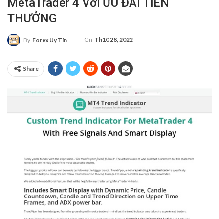
MetaTrader 4 Với ƯU ĐÃI TIỀN
THƯỞNG
On
Th10 28, 2022
By
Forex Uy Tín
Share