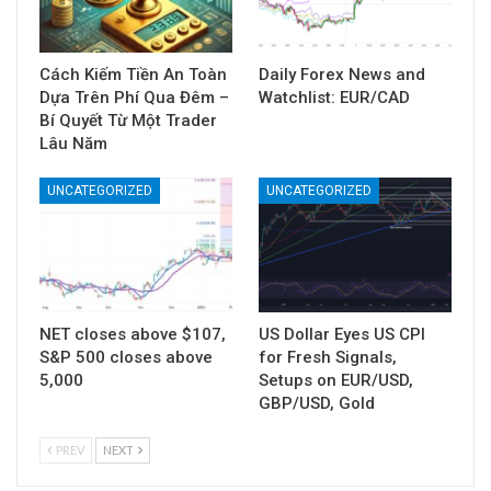
Cách Kiếm Tiền An Toàn
Daily Forex News and
Dựa Trên Phí Qua Đêm –
Watchlist: EUR/CAD
Bí Quyết Từ Một Trader
Lâu Năm
UNCATEGORIZED
UNCATEGORIZED
NET closes above $107,
US Dollar Eyes US CPI
S&P 500 closes above
for Fresh Signals,
5,000
Setups on EUR/USD,
GBP/USD, Gold
PREV
NEXT