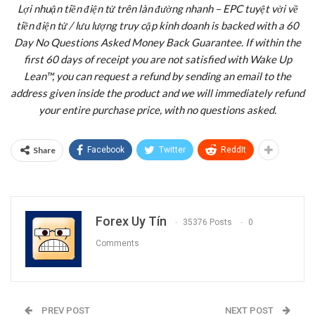
Lợi nhuận tiền điện tử trên làn đường nhanh – EPC tuyệt vời về
tiền điện tử / lưu lượng truy cập kinh doanh is backed with a 60
Day No Questions Asked Money Back Guarantee. If within the
first 60 days of receipt you are not satisfied with Wake Up
Lean™, you can request a refund by sending an email to the
address given inside the product and we will immediately refund
your entire purchase price, with no questions asked.
Share
Facebook
Twitter
ReddIt
Forex Uy Tín
35376 Posts
0
Comments
PREV POST
NEXT POST