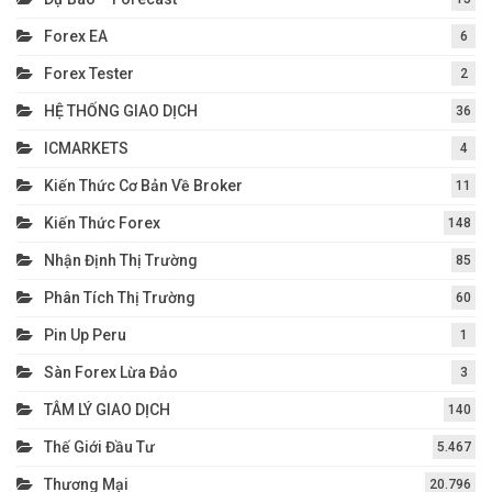
Forex EA
6
Forex Tester
2
HỆ THỐNG GIAO DỊCH
36
ICMARKETS
4
Kiến Thức Cơ Bản Về Broker
11
Kiến Thức Forex
148
Nhận Định Thị Trường
85
Phân Tích Thị Trường
60
Pin Up Peru
1
Sàn Forex Lừa Đảo
3
TÂM LÝ GIAO DỊCH
140
Thế Giới Đầu Tư
5.467
Thương Mại
20.796