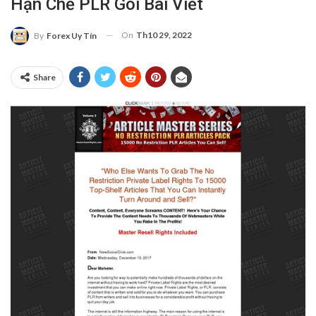
Hạn Chế PLR Gói Bài Viết
On
Th10 29, 2022
By
Forex Uy Tín
Share