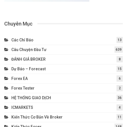
Chuyên Mục
Các Chỉ Báo
13
Câu Chuyện Đầu Tư
639
ĐÁNH GIÁ BROKER
8
Dự Báo – Forecast
15
Forex EA
6
Forex Tester
2
HỆ THỐNG GIAO DỊCH
36
ICMARKETS
4
Kiến Thức Cơ Bản Về Broker
11
Kiến Thức Forex
148