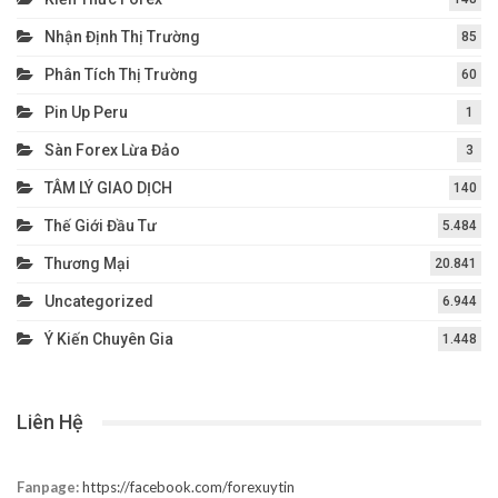
Nhận Định Thị Trường
85
Phân Tích Thị Trường
60
Pin Up Peru
1
Sàn Forex Lừa Đảo
3
TÂM LÝ GIAO DỊCH
140
Thế Giới Đầu Tư
5.484
Thương Mại
20.841
Uncategorized
6.944
Ý Kiến Chuyên Gia
1.448
Liên Hệ
Fanpage:
https://facebook.com/forexuytin