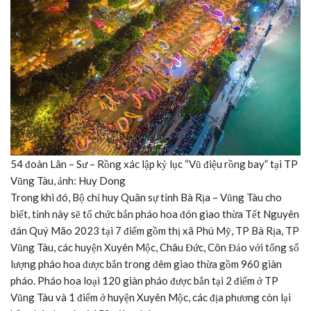
54 đoàn Lân – Sư – Rồng xác lập kỷ lục “Vũ điệu rồng bay” tại TP
Vũng Tàu, ảnh: Huy Dong
Trong khi đó, Bộ chỉ huy Quân sự tỉnh Bà Rịa – Vũng Tàu cho
biết, tỉnh này sẽ tổ chức bắn pháo hoa đón giao thừa Tết Nguyên
đán Quý Mão 2023 tại 7 điểm gồm thị xã Phú Mỹ, TP Bà Rịa, TP
Vũng Tàu, các huyện Xuyên Mộc, Châu Đức, Côn Đảo với tổng số
lượng pháo hoa được bắn trong đêm giao thừa gồm 960 giàn
pháo. Pháo hoa loại 120 giàn pháo được bắn tại 2 điểm ở TP
Vũng Tàu và 1 điểm ở huyện Xuyên Mộc, các địa phương còn lại