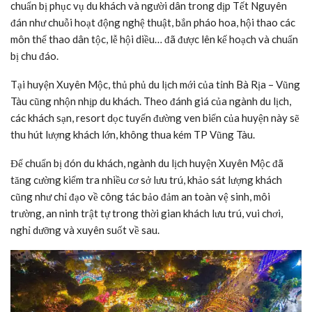
chuẩn bị phục vụ du khách và người dân trong dịp Tết Nguyên
đán như chuỗi hoạt động nghệ thuật, bắn pháo hoa, hội thao các
môn thể thao dân tộc, lễ hội diều… đã được lên kế hoạch và chuẩn
bị chu đáo.
Tại huyện Xuyên Mộc, thủ phủ du lịch mới của tỉnh Bà Rịa – Vũng
Tàu cũng nhộn nhịp du khách. Theo đánh giá của ngành du lịch,
các khách sạn, resort dọc tuyến đường ven biển của huyện này sẽ
thu hút lượng khách lớn, không thua kém TP Vũng Tàu.
Để chuẩn bị đón du khách, ngành du lịch huyện Xuyên Mộc đã
tăng cường kiểm tra nhiều cơ sở lưu trú, khảo sát lượng khách
cũng như chỉ đạo về công tác bảo đảm an toàn vệ sinh, môi
trường, an ninh trật tự trong thời gian khách lưu trú, vui chơi,
nghỉ dưỡng và xuyên suốt về sau.