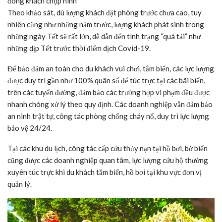
đông khách chụp hình
Theo khảo sát, dù lượng khách đặt phòng trước chưa cao, tuy
nhiên cũng như những năm trước, lượng khách phát sinh trong
những ngày Tết sẽ rất lớn, dễ dẫn đến tình trạng “quá tải” như
những dịp Tết trước thời điểm dịch Covid-19.
Để bảo đảm an toàn cho du khách vui chơi, tắm biển, các lực lượng
được duy trì gần như 100% quân số để túc trực tại các bãi biển,
trên các tuyến đường, đảm bảo các trường hợp vi phạm đều được
nhanh chóng xử lý theo quy định. Các doanh nghiệp vẫn đảm bảo
an ninh trật tự, công tác phòng chống cháy nổ, duy trì lực lượng
bảo vệ 24/24.
Tại các khu du lịch, công tác cấp cứu thủy nạn tại hồ bơi, bờ biển
cũng được các doanh nghiệp quan tâm, lực lượng cứu hộ thường
xuyên túc trực khi du khách tắm biển, hồ bơi tại khu vực đơn vị
quản lý.