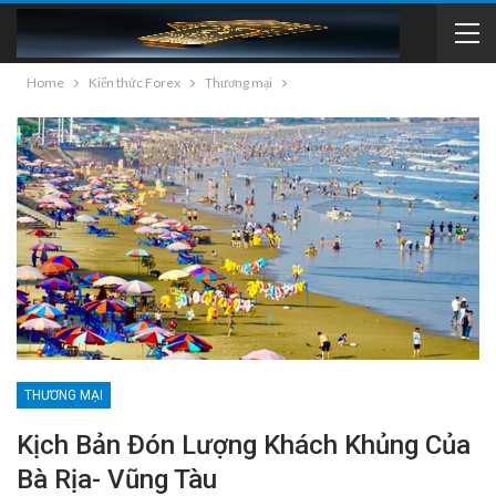
Home
Kiến thức Forex
Thương mại
THƯƠNG MẠI
Kịch Bản Đón Lượng Khách Khủng Của
Bà Rịa- Vũng Tàu