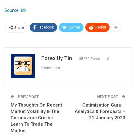
Source link
Share
Facebook
Twitter
ReddIt
Forex Uy Tín
35260 Posts
0
Comments
PREV POST
NEXT POST
My Thoughts On Recent
Optimization Guru –
Market Volatility & The
Analytics & Forecasts –
Coronavirus Crisis »
21 January 2023
Learn To Trade The
Market