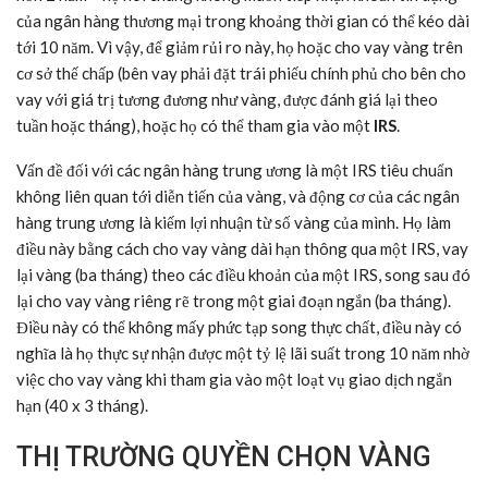
của ngân hàng thương mại trong khoảng thời gian có thể kéo dài
tới 10 năm. Vì vậy, để giảm rủi ro này, họ hoặc cho vay vàng trên
cơ sở thế chấp (bên vay phải đặt trái phiếu chính phủ cho bên cho
vay với giá trị tương đương như vàng, được đánh giá lại theo
tuần hoặc tháng), hoặc họ có thể tham gia vào một
IRS
.
Vấn đề đối với các ngân hàng trung ương là một IRS tiêu chuẩn
không liên quan tới diễn tiến của vàng, và động cơ của các ngân
hàng trung ương là kiếm lợi nhuận từ số vàng của mình. Họ làm
điều này bằng cách cho vay vàng dài hạn thông qua một IRS, vay
lại vàng (ba tháng) theo các điều khoản của một IRS, song sau đó
lại cho vay vàng riêng rẽ trong một giai đoạn ngắn (ba tháng).
Điều này có thể không mấy phức tạp song thực chất, điều này có
nghĩa là họ thực sự nhận được một tỷ lệ lãi suất trong 10 năm nhờ
việc cho vay vàng khi tham gia vào một loạt vụ giao dịch ngắn
hạn (40 x 3 tháng).
THỊ TRƯỜNG QUYỀN CHỌN VÀNG