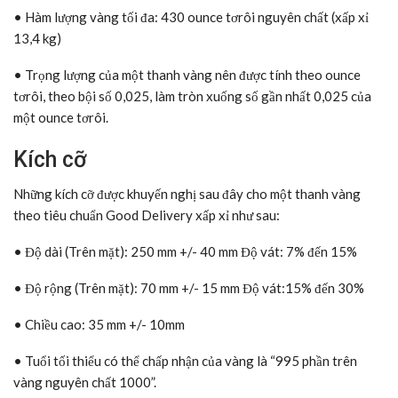
• Hàm lượng vàng tối đa: 430 ounce tơrôi nguyên chất (xấp xỉ
13,4 kg)
• Trọng lượng của một thanh vàng nên được tính theo ounce
tơrôi, theo bội số 0,025, làm tròn xuống số gần nhất 0,025 của
một ounce tơrôi.
Kích cỡ
Những kích cỡ được khuyến nghị sau đây cho một thanh vàng
theo tiêu chuẩn Good Delivery xấp xỉ như sau:
• Độ dài (Trên mặt): 250 mm +/- 40 mm Độ vát: 7% đến 15%
• Độ rộng (Trên mặt): 70 mm +/- 15 mm Độ vát:15% đến 30%
• Chiều cao: 35 mm +/- 10mm
• Tuổi tối thiểu có thể chấp nhận của vàng là “995 phần trên
vàng nguyên chất 1000”.