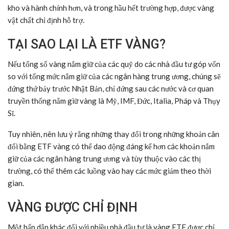
kho và hành chính hơn, và trong hầu hết trường hợp, được vàng
vật chất chỉ định hỗ trợ.
TẠI SAO LẠI LÀ ETF VÀNG?
Nếu tổng số vàng nắm giữ của các quỹ do các nhà đầu tư góp vốn
so với tổng mức nắm giữ của các ngân hàng trung ương, chúng sẽ
đứng thứ bảy trước Nhật Bản, chỉ đứng sau các nước và cơ quan
truyền thống nắm giữ vàng là Mỹ, IMF, Đức, Italia, Pháp và Thụy
Sĩ.
Tuy nhiên, nên lưu ý rằng những thay đổi trong những khoản cân
đối bằng ETF vàng có thể dao động đáng kể hơn các khoản nắm
giữ của các ngân hàng trung ương và tùy thuộc vào các thị
trường, có thể thêm các luồng vào hay các mức giảm theo thời
gian.
VÀNG ĐƯỢC CHỈ ĐỊNH
Một hấp dẫn khác đối với nhiều nhà đầu tư là vàng ETF được chỉ