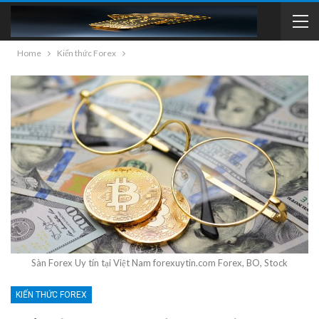
Home
Kiến thức Forex
Sàn Forex Uy tín tại Việt Nam forexuytin.com Forex, BO, Stock
KIẾN THỨC FOREX