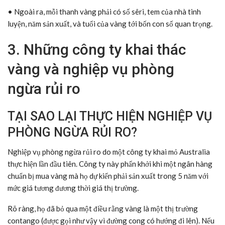
• Ngoài ra, mỗi thanh vàng phải có số sêri, tem của nhà tinh
luyện, năm sản xuất, và tuổi của vàng tới bốn con số quan trọng.
3. Những công ty khai thác
vàng và nghiệp vụ phòng
ngừa rủi ro
TẠI SAO LẠI THỰC HIỆN NGHIỆP VỤ
PHÒNG NGỪA RỦI RO?
Nghiệp vụ phòng ngừa rủi ro do một công ty khai mỏ Australia
thực hiện lần đầu tiên. Công ty này phấn khởi khi một ngân hàng
chuẩn bị mua vàng mà họ dự kiến phải sản xuất trong 5 năm với
mức giá tương đương thời giá thị trường.
Rõ ràng, họ đã bỏ qua một điều rằng vàng là một thị trường
contango (được gọi như vậy vì đường cong có hướng đi lên). Nếu