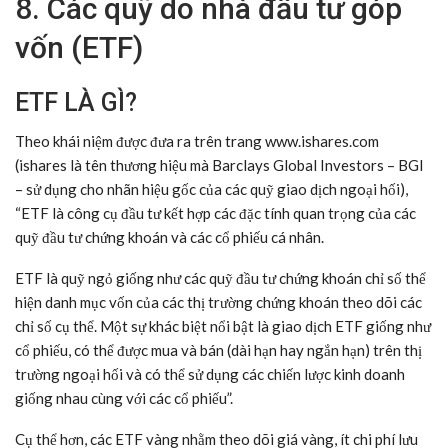
8. Các quỹ do nhà đầu tư góp
vốn (ETF)
ETF LÀ GÌ?
Theo khái niệm được đưa ra trên trang www.ishares.com
(ishares là tên thương hiệu mà Barclays Global Investors – BGI
– sử dụng cho nhãn hiệu gốc của các quỹ giao dịch ngoại hối),
“ETF là công cụ đầu tư kết hợp các đặc tính quan trọng của các
quỹ đầu tư chứng khoán và các cổ phiếu cá nhân.
ETF là quỹ ngỏ giống như các quỹ đầu tư chứng khoán chỉ số thể
hiện danh mục vốn của các thị trường chứng khoán theo dõi các
chỉ số cụ thể. Một sự khác biệt nổi bật là giao dịch ETF giống như
cổ phiếu, có thể được mua và bán (dài hạn hay ngắn hạn) trên thị
trường ngoại hối và có thể sử dụng các chiến lược kinh doanh
giống nhau cùng với các cổ phiếu”.
Cụ thể hơn, các ETF vàng nhằm theo dõi giá vàng, ít chi phí lưu