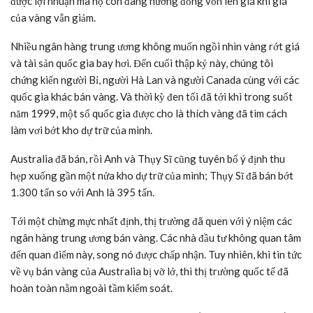
được lợi nhuận mà họ còn đang hưởng đồng vốn lên giá khi giá
của vàng vẫn giảm.
Nhiều ngân hàng trung ương không muốn ngồi nhìn vàng rớt giá
và tài sản quốc gia bay hơi. Đến cuối thập kỷ này, chúng tôi
chứng kiến người Bỉ, người Hà Lan và người Canada cùng với các
quốc gia khác bán vàng. Và thời kỳ đen tối đã tới khi trong suốt
năm 1999, một số quốc gia được cho là thích vàng đã tìm cách
làm vơi bớt kho dự trữ của mình.
Australia đã bán, rồi Anh và Thụy Sĩ cũng tuyên bố ý định thu
hẹp xuống gần một nửa kho dự trữ của mình; Thụy Sĩ đã bán bớt
1.300 tấn so với Anh là 395 tấn.
Tới một chừng mực nhất định, thị trường đã quen với ý niệm các
ngân hàng trung ương bán vàng. Các nhà đầu tư không quan tâm
đến quan điểm này, song nó được chấp nhận. Tuy nhiên, khi tin tức
về vụ bán vàng của Australia bị vỡ lở, thì thị trường quốc tế đã
hoàn toàn nằm ngoài tầm kiểm soát.