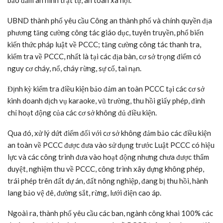
bảo đảm an ninh trật tự, an toàn xã hội.
UBND thành phố yêu cầu Công an thành phố và chính quyền địa
phương tăng cường công tác giáo dục, tuyên truyền, phổ biến
kiến thức pháp luật về PCCC; tăng cường công tác thanh tra,
kiểm tra về PCCC, nhất là tại các địa bàn, cơ sở trọng điểm có
nguy cơ cháy, nổ, cháy rừng, sự cố, tai nạn.
Định kỳ kiểm tra điều kiện bảo đảm an toàn PCCC tại các cơ sở
kinh doanh dịch vụ karaoke, vũ trường, thu hồi giấy phép, đình
chỉ hoạt động của các cơ sở không đủ điều kiện.
Qua đó, xử lý dứt điểm đối với cơ sở không đảm bảo các điều kiện
an toàn về PCCC được đưa vào sử dụng trước Luật PCCC có hiệu
lực và các công trình đưa vào hoạt động nhưng chưa được thẩm
duyệt, nghiệm thu về PCCC, công trình xây dựng không phép,
trái phép trên đất dự án, đất nông nghiệp, đang bị thu hồi, hành
lang bảo vệ đê, đường sắt, rừng, lưới điện cao áp.
Ngoài ra, thành phố yêu cầu các ban, ngành công khai 100% các