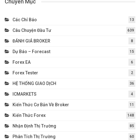
Chuyên Mục
Các Chỉ Báo
13
Câu Chuyện Đầu Tư
639
ĐÁNH GIÁ BROKER
8
Dự Báo – Forecast
15
Forex EA
6
Forex Tester
2
HỆ THỐNG GIAO DỊCH
36
ICMARKETS
4
Kiến Thức Cơ Bản Về Broker
11
Kiến Thức Forex
148
Nhận Định Thị Trường
85
Phân Tích Thị Trường
60