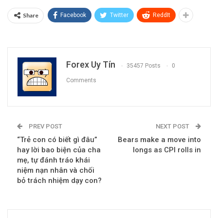
Share
Facebook
Twitter
ReddIt
Forex Uy Tín
35457 Posts
0
Comments
PREV POST
NEXT POST
“Trẻ con có biết gì đâu”
Bears make a move into
hay lời bao biện của cha
longs as CPI rolls in
mẹ, tự đánh tráo khái
niệm nạn nhân và chối
bỏ trách nhiệm dạy con?