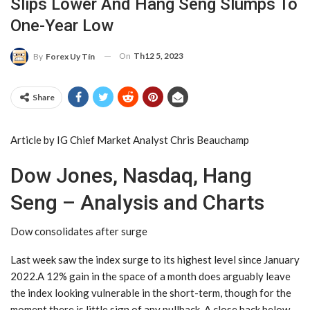
Slips Lower And Hang Seng Slumps To
One-Year Low
On
Th12 5, 2023
By
Forex Uy Tín
Share
Article by IG Chief Market Analyst Chris Beauchamp
Dow Jones, Nasdaq, Hang
Seng – Analysis and Charts
Dow
consolidates after surge
​Last week saw the index surge to its highest level since January
2022.​A 12% gain in the space of a month does arguably leave
the index looking vulnerable in the short-term, though for the
moment there is little sign of any pullback. A close back below