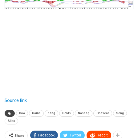
Source link
Dow
Gains
hàng
Holds
Nasdaq
OneYear
Seng
Slips
Share
Facebook
Twitter
ReddIt