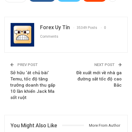
Forex Uy Tín
35349 Posts
0
Comments
PREV POST
NEXT POST
Sở hữu ‘át chủ bài’
Đề xuất mới về nhà ga
Temu, tốc độ tăng
đường sắt tốc độ cao
trưởng doanh thu gấp
Bắc
10 lần khiến Jack Ma
sốt ruột
You Might Also Like
More From Author