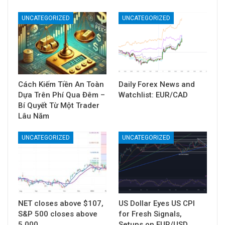
UNCATEGORIZED
UNCATEGORIZED
Cách Kiếm Tiền An Toàn
Daily Forex News and
Dựa Trên Phí Qua Đêm –
Watchlist: EUR/CAD
Bí Quyết Từ Một Trader
Lâu Năm
UNCATEGORIZED
UNCATEGORIZED
NET closes above $107,
US Dollar Eyes US CPI
S&P 500 closes above
for Fresh Signals,
5,000
Setups on EUR/USD,