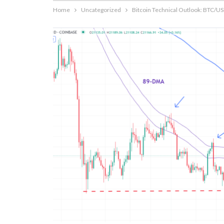
Home
Uncategorized
Bitcoin Technical Outlook: BTC/US