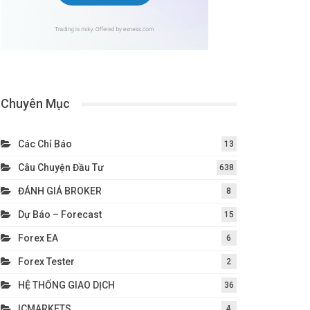
Chuyên Mục
Các Chỉ Báo
13
Câu Chuyện Đầu Tư
638
ĐÁNH GIÁ BROKER
8
Dự Báo – Forecast
15
Forex EA
6
Forex Tester
2
HỆ THỐNG GIAO DỊCH
36
ICMARKETS
4