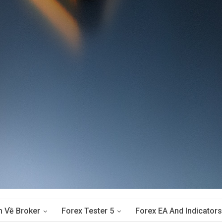
n Về Broker
Forex Tester 5
Forex EA And Indicators