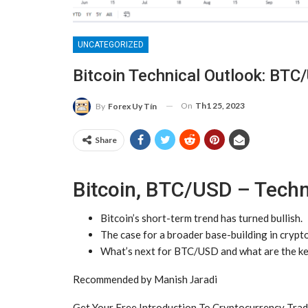
UNCATEGORIZED
Bitcoin Technical Outlook: BTC
On
Th1 25, 2023
By
Forex Uy Tín
Share
Bitcoin, BTC/USD – Techn
Bitcoin
’s short-term trend has turned bullish.
The case for a broader base-building in crypt
What’s next for BTC/
USD
and what are the ke
Recommended by Manish Jaradi
Get Your Free Introduction To Cryptocurrency Tra