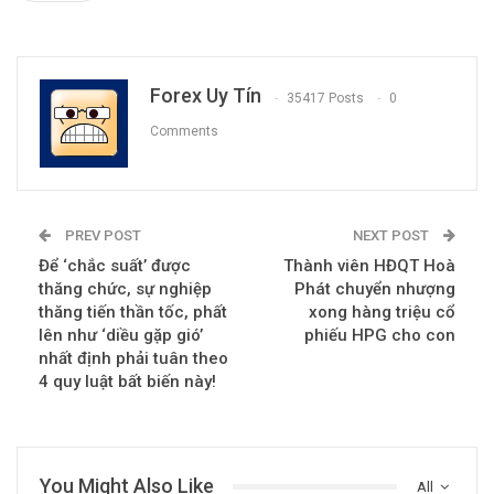
Forex Uy Tín
35417 Posts
0
Comments
PREV POST
NEXT POST
Để ‘chắc suất’ được
Thành viên HĐQT Hoà
thăng chức, sự nghiệp
Phát chuyển nhượng
thăng tiến thần tốc, phất
xong hàng triệu cổ
lên như ‘diều gặp gió’
phiếu HPG cho con
nhất định phải tuân theo
4 quy luật bất biến này!
You Might Also Like
All