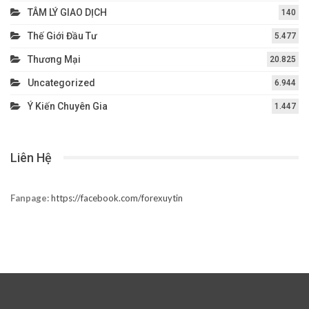
TÂM LÝ GIAO DỊCH
140
Thế Giới Đầu Tư
5.477
Thương Mại
20.825
Uncategorized
6.944
Ý Kiến Chuyên Gia
1.447
Liên Hệ
Fanpage:
https://facebook.com/forexuytin