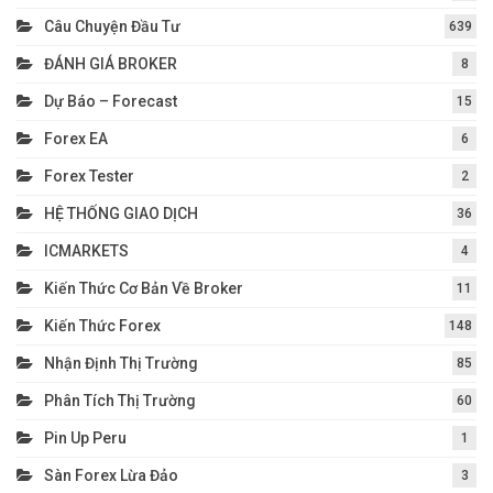
Câu Chuyện Đầu Tư
639
ĐÁNH GIÁ BROKER
8
Dự Báo – Forecast
15
Forex EA
6
Forex Tester
2
HỆ THỐNG GIAO DỊCH
36
ICMARKETS
4
Kiến Thức Cơ Bản Về Broker
11
Kiến Thức Forex
148
Nhận Định Thị Trường
85
Phân Tích Thị Trường
60
Pin Up Peru
1
Sàn Forex Lừa Đảo
3