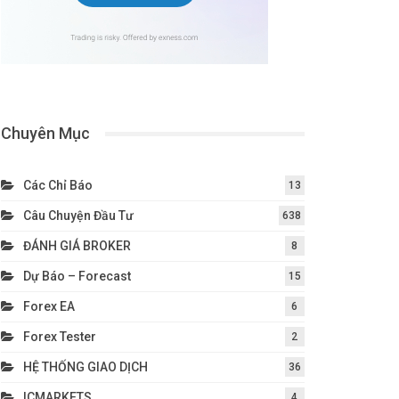
Chuyên Mục
Các Chỉ Báo
13
Câu Chuyện Đầu Tư
638
ĐÁNH GIÁ BROKER
8
Dự Báo – Forecast
15
Forex EA
6
Forex Tester
2
HỆ THỐNG GIAO DỊCH
36
ICMARKETS
4