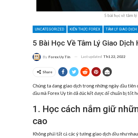
5 bài học về tâm l
UNCATEGORIZED
KIẾN THỨC FOREX
TÂM LÝ GIAO DỊCH
5 Bài Học Về Tâm Lý Giao Dịc
Last updated
Th1 22, 2022
By
Forex Uy Tín
Share
Chúng ta đang giao dịch trong những ngày đầu tiên 
đầu mà Forex Uy tín đã đúc kết được để chuẩn bị tốt 
1. Học cách nắm giữ nhữn
cao
Không phải tất cả các ý tưởng giao dịch đều như nhau