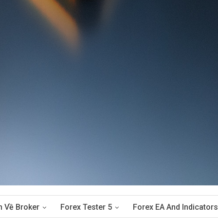
n Về Broker
Forex Tester 5
Forex EA And Indicators