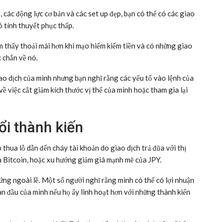
, các động lực cơ bản và các set up đẹp, bạn có thể có các giao
ó tính thuyết phục thấp.
m thấy thoải mái hơn khi mạo hiểm kiếm tiền và có những giao
 chắn về nó.
o dịch của mình nhưng bạn nghĩ rằng các yếu tố vào lệnh của
ề việc cắt giảm kích thước vị thế của mình hoặc tham gia lại
i thành kiến
thua lỗ dẫn đến cháy tài khoản do giao dịch trả đũa với thị
 Bitcoin, hoặc xu hướng giảm giá mạnh mẽ của JPY.
ứng ngoài lề. Một số người nghĩ rằng mình có thể có lợi nhuận
an đầu của mình nếu họ ấy linh hoạt hơn với những thành kiến