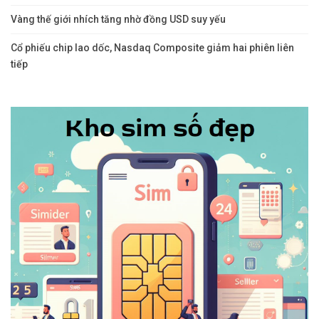
Vàng thế giới nhích tăng nhờ đồng USD suy yếu
Cổ phiếu chip lao dốc, Nasdaq Composite giảm hai phiên liên
tiếp