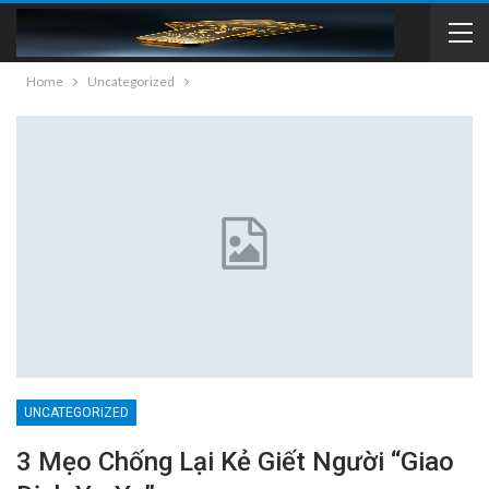
Home
Uncategorized
UNCATEGORIZED
3 Mẹo Chống Lại Kẻ Giết Người “giao