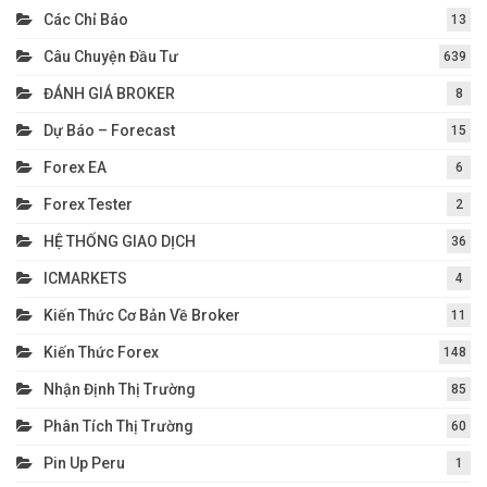
Các Chỉ Báo
13
Câu Chuyện Đầu Tư
639
ĐÁNH GIÁ BROKER
8
Dự Báo – Forecast
15
Forex EA
6
Forex Tester
2
HỆ THỐNG GIAO DỊCH
36
ICMARKETS
4
Kiến Thức Cơ Bản Về Broker
11
Kiến Thức Forex
148
Nhận Định Thị Trường
85
Phân Tích Thị Trường
60
Pin Up Peru
1