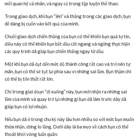
mối quan hệ cá nhân, và ngay cả trong tập luyện thể thao.
Trong giao dịch, khi bạn “lên” và thắng trong các giao dịch, bạn
dễ dàng bị cuốn vào kết quả của mình.
Chuỗi giao dịch chiến thắng của bạn có thể khiến bạn quá tự tin,
điều này có thể khiến bạn bắt đầu cắt ngang và ngừng thực hiện
các quy trình đã giúp bạn chiến thắng ngay từ đầu.
Một khi bạn đã đạt đến mức độ thành công rất cao và trở nên tự
mãn, bạn có thể sẽ tụt lại phía sau vì những sai lầm. Bạn thậm chí
có thể bị tổn thất rất lớn.
Chỉ trong giai đoạn “đi xuống” này, bạn mới nhận ra những sai
lầm của mình và quay trở lại những gì bạn đã làm trước đây đã
giúp bạn có lợi nhuận.
Nếu bạn đã ở trong chu kỳ này lâu hơn nhiều so với mức bạn muốn
thừa nhận, đừng lo lắng. Dưới đây là ba mẹo về cách bạn có thể
thoát khỏi vòng luẩn quẩn: