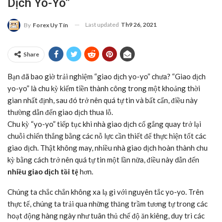
Dịch Yo-Yo”
Last updated
Th9 26, 2021
By
Forex Uy Tín
Share
Bạn đã bao giờ trải nghiệm “giao dịch yo-yo” chưa? “Giao dịch
yo-yo” là chu kỳ kiếm tiền thành công trong một khoảng thời
gian nhất định, sau đó trở nên quá tự tin và bất cẩn, điều này
thường dẫn đến giao dịch thua lỗ.
Chu kỳ “yo-yo” tiếp tục khi nhà giao dịch cố gắng quay trở lại
chuỗi chiến thắng bằng các nỗ lực cần thiết để thực hiện tốt các
giao dịch. Thật không may, nhiều nhà giao dịch hoàn thành chu
kỳ bằng cách trở nên quá tự tin một lần nữa, điều này dẫn đến
nhiều giao dịch tồi tệ
hơn.
Chúng ta chắc chắn không xa lạ gì với nguyên tắc yo-yo. Trên
thực tế, chúng ta trải qua những thăng trầm tương tự trong các
hoạt động hàng ngày như tuân thủ chế độ ăn kiêng, duy trì các