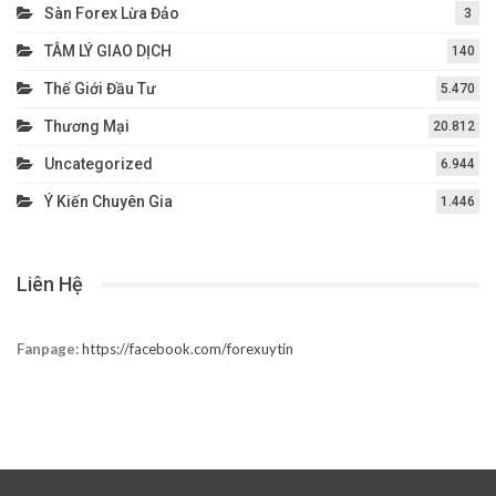
Sàn Forex Lừa Đảo
3
TÂM LÝ GIAO DỊCH
140
Thế Giới Đầu Tư
5.470
Thương Mại
20.812
Uncategorized
6.944
Ý Kiến Chuyên Gia
1.446
Liên Hệ
Fanpage:
https://facebook.com/forexuytin