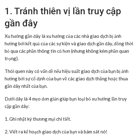
1. Tránh thiên vị lần truy cập
gần đây
Xu hướng gần đây là xu hướng của các nhà giao dịch bị ảnh
hưởng bởi kết quả của các sự kiện và giao dịch gần đây, đồng thời
bỏ qua các phần thông tin cũ hơn (nhưng không kém phần quan
trọng).
Thói quen này có vấn đề nếu hiệu suất giao dịch của bạn bị ảnh
hưởng bởi sự cố định của bạn về các giao dịch thắng hoặc thua
gần đây nhất của bạn.
Dưới đây là 4 mẹo đơn giản giúp bạn loại bỏ xu hướng lần truy
cập gần đây:
1. Ghi nhật ký thương mại chi tiết.
2. Viết ra kế hoạch giao dịch của bạn và bám sát nó!