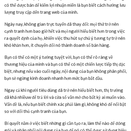
có thể được bán để kiếm lợi nhuận miễn là bạn biết cách hướng lưu
lượng truy cập đến trang web của mình.
Ngày nay, không gian trực tuyến đã thay đổi: mọi thứ trở nên
cạnh tranh hơn bao giờ hết và mọi người hiểu biết hơn trong việc
ra quyết định của họ, khiến việc thu hút sự chú ý tương tự trở nên
khó khăn hơn, ít chuyển đổi nó thành doanh số bán hàng.
Bạn có thể có một ý tưởng tuyệt vời, bạn có thể rõ ràng về
thương hiệu của mình và bạn có thể có một chiến lược tiếp thị đặc
biệt, nhưng nếu vào cuối ngày, nội dung của bạn không phân phối,
bạn sẽ ngừng kinh doanh nhanh hơn mức bạn bắt đầu.
Ngay cả khi người tiêu dùng đã trở nên hiểu biết hơn, thị trường
đã khá nhiềuw để trả lời và cửa sổ vẫn mở cho bất kỳ ai muốn vào.
Vấn đề là, nếu bạn biết chính xác phải làm gì, không khó để nổi bật
so với đối thủ cạnh tranh của bạn.
Bí quyết nằm ở việc biết những gì cần tạo ra, làm thế nào để đóng
gói và phân phối nội dung của bạn để nó có thể được sử dụng hiệu