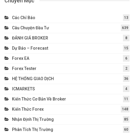
Chuyên Mục
Các Chỉ Báo
13
Câu Chuyện Đầu Tư
639
ĐÁNH GIÁ BROKER
8
Dự Báo – Forecast
15
Forex EA
6
Forex Tester
2
HỆ THỐNG GIAO DỊCH
36
ICMARKETS
4
Kiến Thức Cơ Bản Về Broker
11
Kiến Thức Forex
148
Nhận Định Thị Trường
85
Phân Tích Thị Trường
60