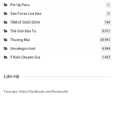
Pin Up Peru
1
Sàn Forex Lừa Đảo
3
TÂM LÝ GIAO DỊCH
140
Thế Giới Đầu Tư
5.511
Thương Mại
20.941
Uncategorized
6.944
Ý Kiến Chuyên Gia
1.457
Liên Hệ
Fanpage:
https://facebook.com/forexuytin