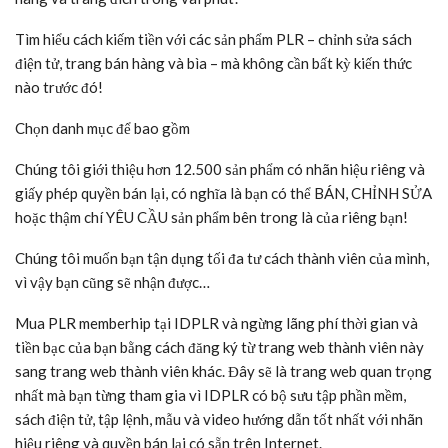
Tìm hiểu cách kiếm tiền với các sản phẩm PLR – chỉnh sửa sách
điện tử, trang bán hàng và bìa – mà không cần bất kỳ kiến thức
nào trước đó!
Chọn danh mục để bao gồm
Chúng tôi giới thiệu hơn 12.500 sản phẩm có nhãn hiệu riêng và
giấy phép quyền bán lại, có nghĩa là bạn có thể BÁN, CHỈNH SỬA
hoặc thậm chí YÊU CẦU sản phẩm bên trong là của riêng bạn!
Chúng tôi muốn bạn tận dụng tối đa tư cách thành viên của mình,
vì vậy bạn cũng sẽ nhận được…
Mua PLR memberhip tại IDPLR và ngừng lãng phí thời gian và
tiền bạc của bạn bằng cách đăng ký từ trang web thành viên này
sang trang web thành viên khác. Đây sẽ là trang web quan trọng
nhất mà bạn từng tham gia vì IDPLR có bộ sưu tập phần mềm,
sách điện tử, tập lệnh, mẫu và video hướng dẫn tốt nhất với nhãn
hiệu riêng và quyền bán lại có sẵn trên Internet.