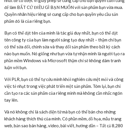
nhất để có được vì giấy phép sẽ cung cấp cho bạn quyền cuối cùng
để làm BẤT CỨ ĐIỀU GÌ BẠN MUỐN với sản phẩm bạn vừa mua.
Quyền nhãn hiệu riêng sẽ cung cấp cho bạn quyền yêu cầu sản
phẩm đó là của riêng bạn.
Bạn có thể đặt tên của mình là tác giả duy nhất, bạn có thể đặt
tên công ty của bạn làm người sáng tạo duy nhất – thậm chí bạn
có thể sửa đổi, chỉnh sửa và thay đổi sản phẩm theo bất kỳ cách
nào bạn muốn. Nó giống như bạn vừa tự nhận mình là người tạo ra
phần mềm Windows và Microsoft thậm chí sẽ không dám tranh
luận với bạn.
Với PLR, bạn có thể tự cứu mình khỏi nghiên cứu mệt mỏi và công
việc tẻ nhạt trong việc phát triển một sản phẩm. Tóm lại, bạn chỉ
cần tạo ra các sản phẩm của riêng mình mà không cần nhấc ngón
tay lên.
Và nó không chỉ là sách điện tử mà bạn có thể bán cho những
khách hàng thích thú của mình. Có phần mềm, đồ họa, mẫu trang
web, bản sao bán hàng, video, bài viết, hướng dẫn – Tất cả 8,280