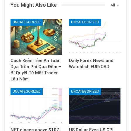
You Might Also Like
All
UNCATEGORIZED
UNCATEGORIZED
Cách Kiếm Tiền An Toàn
Daily Forex News and
Dựa Trên Phí Qua Đêm –
Watchlist: EUR/CAD
Bí Quyết Từ Một Trader
Lâu Năm
UNCATEGORIZED
UNCATEGORIZED
NET closes above $107,
US Dollar Eyes US CPI