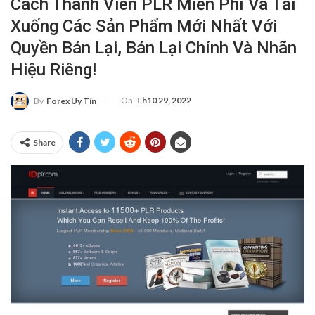
Cách Thành Viên PLR Miễn Phí Và Tải
Xuống Các Sản Phẩm Mới Nhất Với
Quyền Bán Lại, Bán Lại Chính Và Nhãn
Hiệu Riêng!
On
Th10 29, 2022
By
Forex Uy Tín
Share