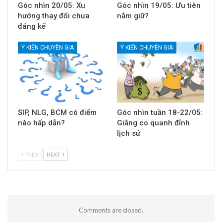
Góc nhìn 20/05: Xu
Góc nhìn 19/05: Ưu tiên
hướng thay đổi chưa
nắm giữ?
đáng kể
Ý KIẾN CHUYÊN GIA
Ý KIẾN CHUYÊN GIA
SIP, NLG, BCM có điểm
Góc nhìn tuần 18-22/05:
nào hấp dẫn?
Giằng co quanh đỉnh
lịch sử
PREV
NEXT
Comments are closed.