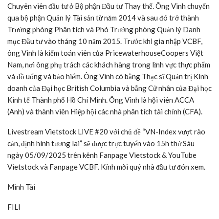
Chuyên viên đầu tư ở Bộ phận Đầu tư Thay thế. Ông Vinh chuyển
qua bộ phận Quản lý Tài sản từ năm 2014 và sau đó trở thành
Trưởng phòng Phân tích và Phó Trưởng phòng Quản lý Danh
mục Đầu tư vào tháng 10 năm 2015. Trước khi gia nhập
VCBF
,
ông Vinh là kiểm toán viên của PricewaterhouseCoopers Việt
Nam, nơi ông phụ trách các khách hàng trong lĩnh vực thực phẩm
và đồ uống và bảo hiểm. Ông Vinh có bằng Thạc sĩ Quản trị Kinh
doanh của Đại học British Columbia và bằng Cử nhân của Đại học
Kinh tế Thành phố Hồ Chí Minh. Ông Vinh là hội viên ACCA
(Anh) và thành viên Hiệp hội các nhà phân tích tài chính (CFA).
Livestream Vietstock LIVE #20 với chủ đề “
VN-Index
vượt rào
cản, định hình tương lai” sẽ được trực tuyến vào 15h thứ Sáu
ngày 05/09/2025 trên kênh Fanpage Vietstock & YouTube
Vietstock và Fanpage
VCBF
. Kính mời quý nhà đầu tư đón xem.
Minh Tài
FILI