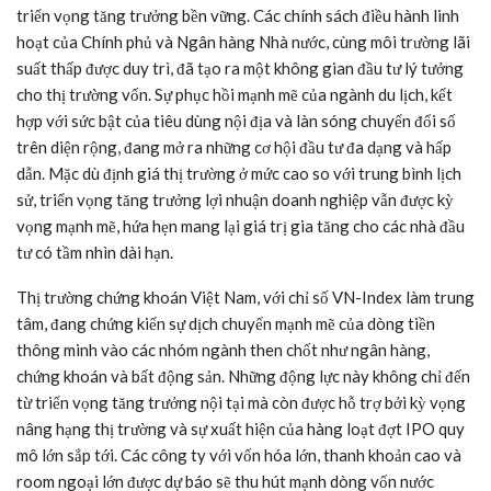
triển vọng tăng trưởng bền vững. Các chính sách điều hành linh
hoạt của Chính phủ và Ngân hàng Nhà nước, cùng môi trường lãi
suất thấp được duy trì, đã tạo ra một không gian đầu tư lý tưởng
cho thị trường vốn. Sự phục hồi mạnh mẽ của ngành du lịch, kết
hợp với sức bật của tiêu dùng nội địa và làn sóng chuyển đổi số
trên diện rộng, đang mở ra những cơ hội đầu tư đa dạng và hấp
dẫn. Mặc dù định giá thị trường ở mức cao so với trung bình lịch
sử, triển vọng tăng trưởng lợi nhuận doanh nghiệp vẫn được kỳ
vọng mạnh mẽ, hứa hẹn mang lại giá trị gia tăng cho các nhà đầu
tư có tầm nhìn dài hạn.
Thị trường chứng khoán Việt Nam, với chỉ số
VN-Index
làm trung
tâm, đang chứng kiến sự dịch chuyển mạnh mẽ của dòng tiền
thông minh vào các nhóm ngành then chốt như ngân hàng,
chứng khoán và bất động sản. Những động lực này không chỉ đến
từ triển vọng tăng trưởng nội tại mà còn được hỗ trợ bởi kỳ vọng
nâng hạng thị trường và sự xuất hiện của hàng loạt đợt IPO quy
mô lớn sắp tới. Các công ty với vốn hóa lớn, thanh khoản cao và
room ngoại lớn được dự báo sẽ thu hút mạnh dòng vốn nước