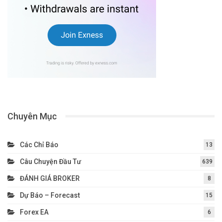
Chuyên Mục
Các Chỉ Báo
13
Câu Chuyện Đầu Tư
639
ĐÁNH GIÁ BROKER
8
Dự Báo – Forecast
15
Forex EA
6