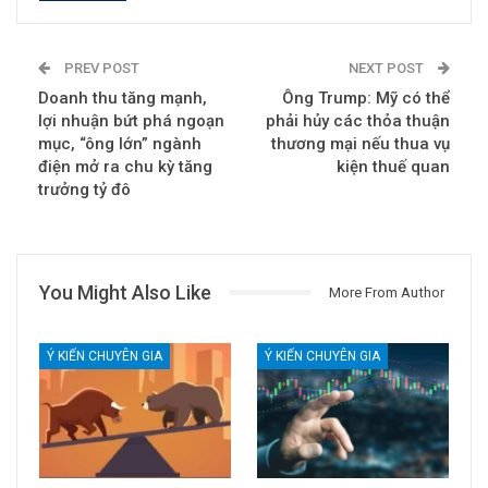
PREV POST
NEXT POST
Doanh thu tăng mạnh,
Ông Trump: Mỹ có thể
lợi nhuận bứt phá ngoạn
phải hủy các thỏa thuận
mục, “ông lớn” ngành
thương mại nếu thua vụ
điện mở ra chu kỳ tăng
kiện thuế quan
trưởng tỷ đô
You Might Also Like
More From Author
Ý KIẾN CHUYÊN GIA
Ý KIẾN CHUYÊN GIA